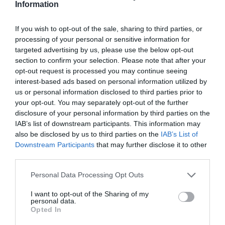
Information
Az igazság az, hogy mindig van másik lehetséges
partner, mindig vár Rád egy új szerelem. Lehet, hogy
If you wish to opt-out of the sale, sharing to third parties, or
türelmesnek kell lenned, míg megtalálod, de ez nem ok
processing of your personal or sensitive information for
arra, hogy benne maradj egy rossz kapcsolatban.
targeted advertising by us, please use the below opt-out
section to confirm your selection. Please note that after your
4. Kicsi az önbecsülésed
opt-out request is processed you may continue seeing
interest-based ads based on personal information utilized by
Egy szakítás mélyen megrendítheti bárki önbizalmát. Ha
us or personal information disclosed to third parties prior to
elhagy a párod, önmagadat kezded el okolni a történtek
your opt-out. You may separately opt-out of the further
miatt, mert nem voltál elég jó neki. Majd újra ismerkedni
disclosure of your personal information by third parties on the
kezdesz, és a kezdeti kudarcok nyomán arra a
IAB’s list of downstream participants. This information may
következtetésre jutsz, hogy senkinek nem vagy elég jó.
also be disclosed by us to third parties on the
IAB’s List of
Az önbecsülési problémákkal küzdő emberek pedig
Downstream Participants
that may further disclose it to other
sajnos nem is vonzóak mások számára, így egy ördögi
third parties.
körbe kerülhetsz.
Please note that this website/app uses one or more Google
Personal Data Processing Opt Outs
Ilyen esetben járható út lehet, hogy ha egy darabig a
services and may gather and store information including but
szerelem helyett a karrieredre összpontosítasz. Ha ott
not limited to your visit or usage behaviour. You may click to
I want to opt-out of the Sharing of my
personal data.
sikereket érsz el, akkor az önbecsülésed is helyreáll.
grant or deny consent to Google and its third-party tags to
Opted In
use your data for below specified purposes in below Google
5. Nem tudsz felülkerekedni a megszokáson