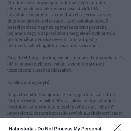
Minden szerelem szépen indul, az elején mindent
elhomályosít az a bizonyos rózsaszín köd. Ha a
későbbiek folyamán is a múltban élsz, és csak a szép
dolgokat látod (az első randi, az éjszakákat átívelő
beszélgetések, vagy az egymásnak tett ígéretek),
hajlamos vagy a kapcsolatban megjelenő nyilvánvaló
problémákat nem észrevenni. Amikor pedig
bekövetkezik a baj, akkor már nincs visszaút.
Fogadd el, hogy egy kapcsolat sem marad ugyanolyan, és
hiába marad melletted valaki, sosem fogja tudni
visszahozni a kezdeti időszakot.
3. Félsz a magánytól
Alapvető emberi tulajdonság, hogy párban szeretünk
élni, keressük a másik felünket, akivel megoszthatjuk
életünket. Sajnos sokan megelégszünk egy „elég jó”
kapcsolattal, és nem keressük tovább a „tökéletest”, mert
attól félünk, hogy ha elengedjük a jelenlegi párunkat,
akkor örökre egyedül maradunk.
Habostorta -
Do Not Process My Personal