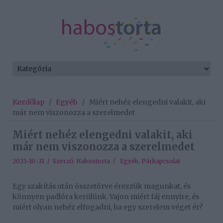
Kezdőlap
/
Egyéb
/
Miért nehéz elengedni valakit, aki
már nem viszonozza a szerelmedet
Miért nehéz elengedni valakit, aki
már nem viszonozza a szerelmedet
2025-10-31 / Szerző:
Habostorta
/
Egyéb
,
Párkapcsolat
Egy szakítás után összetörve érezzük magunkat, és
könnyen padlóra kerülünk. Vajon miért fáj ennyire, és
miért olyan nehéz elfogadni, ha egy szerelem véget ér?