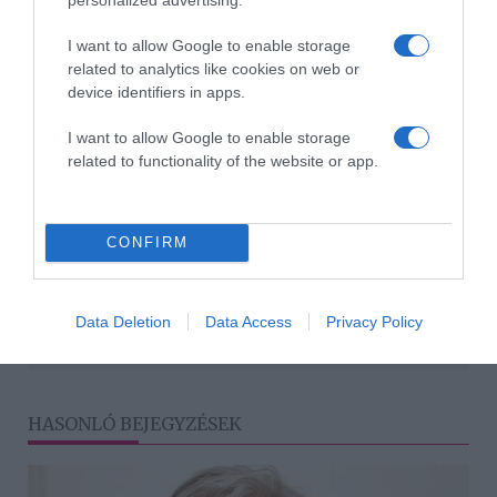
mélyén Te is tudod a helyes választ.
I want to allow Google to enable storage
related to analytics like cookies on web or
Ez is érdekelhet! -
7 jel, hogy itt az ideje elengedni a
device identifiers in apps.
párod
I want to allow Google to enable storage
related to functionality of the website or app.
Megosztás:
Facebook
Twitter
Pinterest
CONFIRM
Címkék:
szerelem
,
párkapcsolat
,
magány
,
félelem
,
elengedés
Data Deletion
Data Access
Privacy Policy
Korábbi bejegyzések
Következő bejegyzés
HASONLÓ BEJEGYZÉSEK