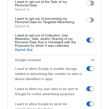
consent section.
I want to opt-out of the Sale of my
Personal Data.
A napi rutin dolgaink, a megszokásaink szerves részét
Opted In
képezik életünknek. Gondolj csak bele, hogy érzed
I want to opt-out of processing my
magad, ha a rendszerben hiba lép fel. Például minden
Personal Data for Targeted Advertising.
reggel iszol egy kávét indulás előtt, de egyik nap elalszol,
Opted In
és nem marad rá időd. Ettől lényegében felborul az egész
napod. Hasonlóan működik a párkapcsolatokban is.
I want to opt-out of Collection, Use,
Retention, Sale, and/or Sharing of my
Amikor együtt élsz valakivel, akkor számos közös
Personal Data that Is Unrelated with the
szokást vesztek fel, amelyek beépülnek az életedbe. Egy
Purposes for which it was collected.
Opted Out
szakítással hirtelen minden megváltozik. A berögződött
rutint nehezen engedjük el.
Google consents
Kutatások szerint 8 hét kell egy szokás elfelejtéséhez, és 8
I want to allow Google to enable storage
hét, mire beépül az életünkbe egy új rutin. Légy türelmes,
related to advertising like cookies on web or
és hidd el, hogy Te is meg fogod találni az Igazit.
device identifiers in apps.
Egy szakítás mindig nehéz. De el tudod képzelni, hogy
I want to allow my user data to be sent to
egy olyan ember mellett éld le az egész hátra lévő életed,
Google for online advertising purposes.
aki nem értékel eléggé? Aki nem mondja azt Neked
minden reggel, hogy Te vagy számára a legfontosabb, az
I want to allow Google to send me
élete értelme? Valóban vele leszel boldog? A szíved
personalized advertising.