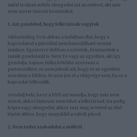
miért is olyan nehéz elengedni azt az embert, aki már
nem szeret viszont bennünket.
1. Azt gondolod, hogy lelki társak vagytok
Valószínűleg Te is abban a tudatban élsz, hogy a
kapcsolatod a pároddal nem hasonlítható semmi
máshoz. Egyszerre dobban a szívetek, és ismeritek a
másik gondolatát is. Nem Te vagy az egyetlen, aki így
gondolja. Sajnos, hiába kötődsz szorosan a
partneredhez, ez nem jelenti azt, hogy ez az egyetlen
szerelem a földön, és nem jön el a világvége sem, ha ez a
kapcsolat felbomlik.
Gondolj bele, ha ez a férfi azt mondja, hogy már nem
szeret, akkor biztosan nem lehet a lelki társad. Ha pedig
képes vagy elengedni, akkor már meg is tetted az első
lépést ahhoz, hogy megtaláld a valódi párod.
2. Nem tudsz szabadulni a múlttól