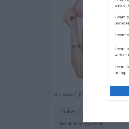
web or d
I want t
purpose
I want 
I want t
web or d
I want t
or app.
Megosztás:
Facebook
Twitter
Címkék:
párkapcsolat
,
randi
,
pasi
Korábbi bejegyzések