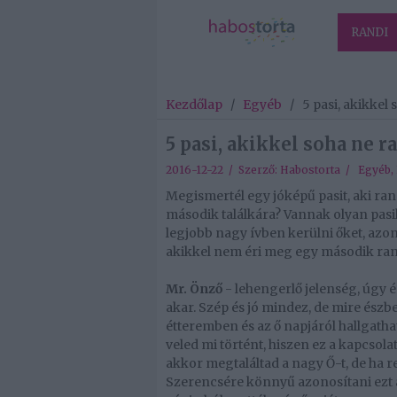
RANDI
Kezdőlap
/
Egyéb
/
5 pasi, akikkel
5 pasi, akikkel soha ne r
2016-12-22 / Szerző:
Habostorta
/
Egyéb
,
Megismertél egy jóképű pasit, aki rand
második találkára? Vannak olyan pasi
legjobb nagy ívben kerülni őket, azo
akikkel nem éri meg egy második ran
Mr. Önző
- lehengerlő jelenség, úgy ér
akar. Szép és jó mindez, de mire észbe 
étteremben és az ő napjáról hallgath
veled mi történt, hiszen ez a kapcsola
akkor megtaláltad a nagy Ő-t, de ha 
Szerencsére könnyű azonosítani ezt a 