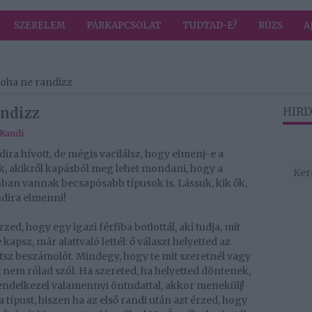
SZERELEM
PÁRKAPCSOLAT
TUDTAD-E?
RÚZS
A
 soha ne randizz
andizz
HIRD
Randi
ira hívott, de mégis vacilálsz, hogy elmenj-e a
k, akikről kapásból meg lehet mondani, hogy a
nban vannak becsapósabb típusok is. Lássuk, kik ők,
dira elmenni!
zed, hogy egy igazi férfiba botlottál, aki tudja, mit
kapsz, már alattvaló lettél: ő választ helyetted az
atsz beszámolót. Mindegy, hogy te mit szeretnél vagy
t nem rólad szól. Ha szereted, ha helyetted döntenek,
rendelkezel valamennyi öntudattal, akkor menekülj!
típust, hiszen ha az első randi után azt érzed, hogy