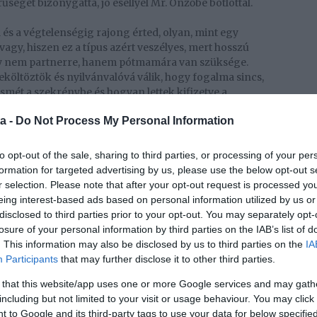
űségét bizonygatta, jó eséllyel Mr. Önzőbe botlottál.
d és a végtelenségig rajong érted, olyan, mint egy
vagy, hiszen ez a típus azért veszélyes, mert hosszú
hogy nem partnerre, hanem pótmamára van szüksége.
költöztök és nyilvánvalóvá válik, hogy fogalma sincs,
smét a szekrénybe és hogyan lettek kifizetve a
nban az, hogy nem is igazán akar megismerkedni
a -
Do Not Process My Personal Information
rja, hogy Te vedd majd át a mama szerepét. Ha
 kézben tartani az egész háztartást, akkor az isten is
nt nem ez a legfőbb vágyad, keress egy igazi felnőttet.
to opt-out of the sale, sharing to third parties, or processing of your per
formation for targeted advertising by us, please use the below opt-out s
 ragaszkodik hozzád, 15 perc alatt kb. nyolcszor vall
r selection. Please note that after your opt-out request is processed y
e szüksége van rád. Mit akarhat még egy lány?
eing interest-based ads based on personal information utilized by us or
k elején teljesen rendjén van ez a viselkedés, nála
disclosed to third parties prior to your opt-out. You may separately opt-
si mód, és mire észbe kapsz, már teljesen rád
losure of your personal information by third parties on the IAB’s list of
yázol, meg is fojt. Egy idő után soknak érzed, és
. This information may also be disclosed by us to third parties on the
IA
ódik, hogy teljesen elhatalmasodik rajtad a bűntudat,
Participants
that may further disclose it to other third parties.
 a telefont. Csak egy kis levegőt szeretnél, ez
 that this website/app uses one or more Google services and may gath
including but not limited to your visit or usage behaviour. You may click 
 to Google and its third-party tags to use your data for below specifi
kerülhetsz, hiszen nagyon tudja, hogy mi kell egy