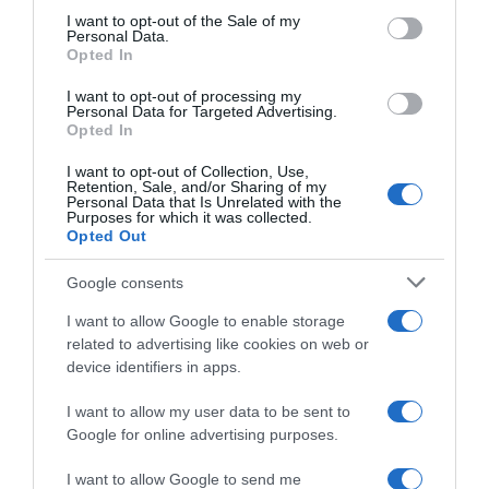
Mindig csak a városban vagy nálad otthon találkoztok, a
consent section.
I want to opt-out of the Sale of my
férfi viszont soha nem invitál a saját lakásába? Milyen
Personal Data.
Opted In
más indoka lehet erre? Ok, lehet, hogy nagyon szegény
és szégyelli a lakását, azonban ha erről lett volna szó,
I want to opt-out of processing my
csak észrevetted volna.
Personal Data for Targeted Advertising.
Opted In
I want to opt-out of Collection, Use,
Ez is érdekelhet! -
Mit árul el a férfi személyiségéről a
Retention, Sale, and/or Sharing of my
lakása?
Personal Data that Is Unrelated with the
Purposes for which it was collected.
Opted Out
Megosztás:
Facebook
Twitter
Pinterest
Google consents
Címkék:
párkapcsolat
,
viszony
,
egyedülálló
,
jelek
I want to allow Google to enable storage
related to advertising like cookies on web or
Korábbi bejegyzések
Következő bejegyzés
device identifiers in apps.
I want to allow my user data to be sent to
Google for online advertising purposes.
HASONLÓ BEJEGYZÉSEK
I want to allow Google to send me