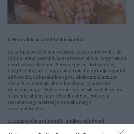
1. Nem válaszol a telefonhívásodra!
Ha az imádott férfi nem válaszol a telefonhívásodra, de
rögtön utána visszahív, biztos lehetsz abban, hogy valami
nem tiszta az életében. Persze, egyszer-kétszer még
megtörténhet az is, hogy valami miatt nem tudja fogadni
a hívásodat, de ha minden egyes alkalommal, amikor
hívod őt, ez történik, akkor kezdhetsz gyanakodni.
Valószínű, hogy át kell mennie egy másik szobába vagy
helységbe ahhoz, hogy fel tudjon hívni, és hogy a
szerelme vagy a felesége ne hallja meg a
beszélgetéseteket.
2. Kikapcsolja a telefonját, amikor veled van!
Ha a férfi kikapcsolja a telefonját, amikor veled van,