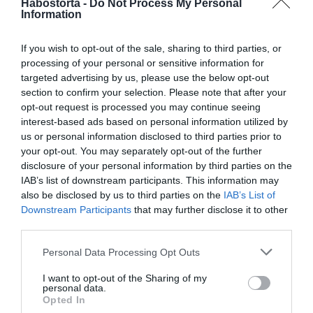
Habostorta -
Do Not Process My Personal
valószínű azért teszi, mert nem szeretné, ha a párja, vagy
Information
felesége épp akkor hívná, amikor veled van.
If you wish to opt-out of the sale, sharing to third parties, or
3. Nem ismered a barátait és családját!
processing of your personal or sensitive information for
targeted advertising by us, please use the below opt-out
Már egy jó ideje együtt vagytok, de mindig elkerüli
section to confirm your selection. Please note that after your
azokat az alkalmakat, amikor bemutathatna a barátainak
opt-out request is processed you may continue seeing
vagy a rokonainak? Lehetséges, hogy mindezt azért
interest-based ads based on personal information utilized by
teszi, mert nem szeretné, ha mindenki megtudná, hogy
us or personal information disclosed to third parties prior to
szeretőt tart.
your opt-out. You may separately opt-out of the further
disclosure of your personal information by third parties on the
4. Ünnepnapokon soha nem ér rá!
IAB’s list of downstream participants. This information may
also be disclosed by us to third parties on the
IAB’s List of
Ha a férfi soha nem tudja veled tölteni az ünnepnapokat,
Downstream Participants
that may further disclose it to other
nagyon valószínű, hogy a feleségével vagy a szerelmével
third parties.
tölti azokat. Legyünk őszinték, egy férfi sem lehet
annyira elfoglalt, hogy a teljes hétvégéjét a szüleivel vagy
Please note that this website/app uses one or more Google
Personal Data Processing Opt Outs
a nagyszüleivel töltse el, nemde?
services and may gather and store information including but
not limited to your visit or usage behaviour. You may click to
I want to opt-out of the Sharing of my
personal data.
5. Soha nem hív meg a saját lakásába!
grant or deny consent to Google and its third-party tags to
Opted In
use your data for below specified purposes in below Google