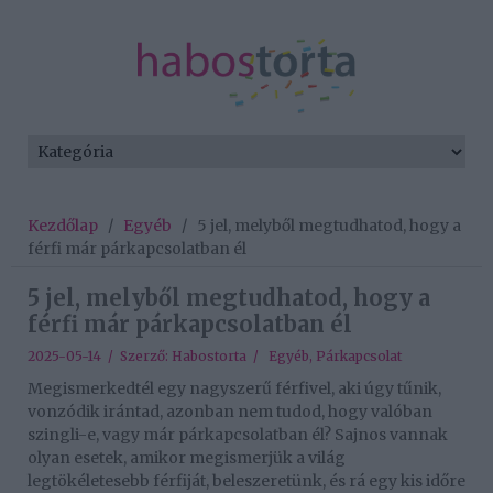
Kezdőlap
/
Egyéb
/
5 jel, melyből megtudhatod, hogy a
férfi már párkapcsolatban él
5 jel, melyből megtudhatod, hogy a
férfi már párkapcsolatban él
2025-05-14 / Szerző:
Habostorta
/
Egyéb
,
Párkapcsolat
Megismerkedtél egy nagyszerű férfivel, aki úgy tűnik,
vonzódik irántad, azonban nem tudod, hogy valóban
szingli-e, vagy már párkapcsolatban él? Sajnos vannak
olyan esetek, amikor megismerjük a világ
legtökéletesebb férfiját, beleszeretünk, és rá egy kis időre