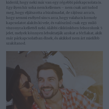
kiderül, hogy neki már van egy régebbi párkapcsolata is.
Egy ilyen hír soha nem kellemes – nem csak azt tudod
meg, hogy eljátszotta a bizalmadat, de rájössz arra is,
hogy semmi esélyed sincs arra, hogy valaha is komoly
kapcsolatot alakíts ki vele, és valószínű csak egy múló
viszonyra kellettél neki. Alábbi cikkünkben felsorolunk 5
jelet, melyek könnyen lebuktatják azokat a férfiakat, akik
már párkapcsolatban élnek, és akikkel nem árt mielőbb
szakítanod.