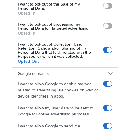
ezelőtt volt példa, és a mostani tranzit energiái pontosan
consent section.
I want to opt-out of the Sale of my
azokat a pénzügyi és szerelmi ciklusokat aktiválják újra
Personal Data.
Opted In
az életedben, amelyek akkor elindultak. Ha
visszaemlékszel, hogy mi történt veled ezen a területen
I want to opt-out of processing my
bő egy évtizeddel ezelőtt, most pontosan annak a
Personal Data for Targeted Advertising.
karmikus mintának a magasabb szintű és sokkal
Opted In
bőségesebb verzióját fogod megtapasztalni.
I want to opt-out of Collection, Use,
Retention, Sale, and/or Sharing of my
Personal Data that Is Unrelated with the
Megosztás:
Facebook
Twitter
Pinterest
Purposes for which it was collected.
Opted Out
Címkék:
szerencse
,
siker
,
pénz
,
csillagjegyek
,
Google consents
június
I want to allow Google to enable storage
Korábbi bejegyzések
Következő bejegyzés
related to advertising like cookies on web or
device identifiers in apps.
I want to allow my user data to be sent to
HASONLÓ BEJEGYZÉSEK
Google for online advertising purposes.
I want to allow Google to send me