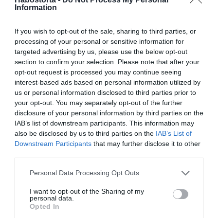
végre elismerik a tehetségedet, és maximálisan nagyra
Information
becsülnek téged. Ne szerénykedj, most van itt az ideális
pillanat, hogy befektess a karrieredbe, előléptetést kérj,
If you wish to opt-out of the sale, sharing to third parties, or
vagy elindítsd a saját vállalkozásodat, mert az elültetett
processing of your personal or sensitive information for
magvak brutális anyagi hasznot fognak hozni neked.
targeted advertising by us, please use the below opt-out
section to confirm your selection. Please note that after your
4. Nyilas
opt-out request is processed you may continue seeing
Nyilas, számodra a következő hetek olyanok lesznek,
interest-based ads based on personal information utilized by
mintha egy hollywoodi filmbe csöppentél volna, ugyanis
us or personal information disclosed to third parties prior to
a lehetőségek szinte a semmiből, a szemed előtt fognak
your opt-out. You may separately opt-out of the further
materializálódni. Olyan ajtók és lehetőségek nyílnak meg
disclosure of your personal information by third parties on the
előtted, amelyekről korábban szentül hitted, hogy örökre
IAB’s list of downstream participants. This information may
zárva maradnak a számodra. Az egyetlen és
also be disclosed by us to third parties on the
IAB’s List of
legfontosabb feladatod most az, hogy ne állj ellen a
Downstream Participants
that may further disclose it to other
hirtelen jött változásoknak, ne akarj görcsösen harcolni
third parties.
a megszokott rutinodért, hanem tárt karokkal öleld
Please note that this website/app uses one or more Google
Personal Data Processing Opt Outs
magadhoz a kibontakozó csodákat és rejtélyeket!
services and may gather and store information including but
A legfrissebb asztro-matematikai számítások kimutatták,
not limited to your visit or usage behaviour. You may click to
I want to opt-out of the Sharing of my
personal data.
hogy a Vénusz és a Jupiter ilyen fokú, Rák jegyében
grant or deny consent to Google and its third-party tags to
Opted In
történő egzakt találkozására legutóbb tizenkét évvel
use your data for below specified purposes in below Google