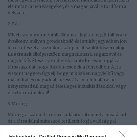
most egyetlen meleg, jól irányzott mondattal képes leszel
elsimítani a nehézségeket, és a magad javára fordítani a
helyzetet.
2. Rák
Mivel ez a monumentális Vénusz–Jupiter-együttállás a te
érzékeny, mélyen gondoskodó és intuitív jegyedben jön
létre, te leszel a kozmikus színpad abszolút főszereplője.
Ez a tranzit elképesztően magnetikussá, sugárzóvá és
nagylelkűvé tesz, az emberek szinte keresni fogják a
társaságodat, hogy fürödhessenek a fényedben. Arra
viszont nagyon figyelj, hogy miközben nagylelkű vagy
másokkal és magaddal, ne ess át a ló túloldalára: ne
kényeztesd túl magad felesleges luxuskiadásokkal vagy
érzelmi drámákkal!
3. Mérleg
Mérleg, a számodra ez a csodálatos átmenet a hivatásod
és a társadalmi státuszod területét fogja valósággal
lángba borítani. A csillagok most vakító reflektorfényt
vetnek a szakmai hírnevedre, a feletteseid és az ügyfeleid
Habostorta -
Do Not Process My Personal