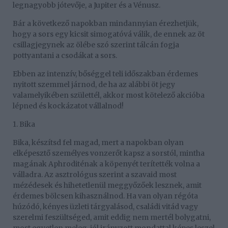
legnagyobb jótevője, a Jupiter és a Vénusz.
Bár a következő napokban mindannyian érezhetjük,
hogy a sors egy kicsit simogatóvá válik, de ennek az öt
csillagjegynek az ölébe szó szerint tálcán fogja
pottyantani a csodákat a sors.
Ebben az intenzív, bőséggel teli időszakban érdemes
nyitott szemmel járnod, de ha az alábbi öt jegy
valamelyikében születtél, akkor most kötelező akcióba
lépned és kockázatot vállalnod!
1. Bika
Bika, készítsd fel magad, mert a napokban olyan
elképesztő személyes vonzerőt kapsz a sorstól, mintha
magának Aphroditénak a köpenyét terítették volna a
válladra. Az asztrológus szerint a szavaid most
mézédesek és hihetetlenül meggyőzőek lesznek, amit
érdemes bölcsen kihasználnod. Ha van olyan régóta
húzódó, kényes üzleti tárgyalásod, családi vitád vagy
szerelmi feszültséged, amit eddig nem mertél bolygatni,