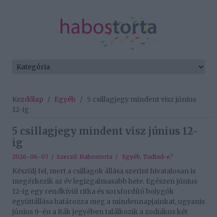
Kezdőlap
/
Egyéb
/
5 csillagjegy mindent visz június
12-ig
5 csillagjegy mindent visz június 12-
ig
2026-06-07 / Szerző:
Habostorta
/
Egyéb
,
Tudtad-e?
Készülj fel, mert a csillagok állása szerint hivatalosan is
megérkezik az év legizgalmasabb hete. Egészen június
12-ig egy rendkívül ritka és sorsfordító bolygók
együttállása határozza meg a mindennapjainkat, ugyanis
június 9-én a Rák jegyében találkozik a zodiákus két