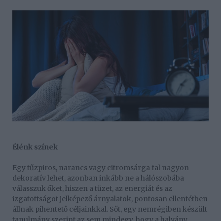
Élénk színek
Egy tűzpiros, narancs vagy citromsárga fal nagyon
dekoratív lehet, azonban inkább ne a hálószobába
válasszuk őket, hiszen a tüzet, az energiát és az
izgatottságot jelképező árnyalatok, pontosan ellentétben
állnak pihentető céljainkkal. Sőt, egy nemrégiben készült
tanulmány szerint az sem mindegy, hogy a halvány