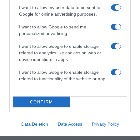
pihentető alvás, nem a munka vagy a fogyás. Ha viszont
I want to allow my user data to be sent to
folyton látjuk az ezekhez szükséges eszközeink, az
Google for online advertising purposes.
nyugtalanná teszi gondolatainkat.
I want to allow Google to send me
personalized advertising.
I want to allow Google to enable storage
related to analytics like cookies on web or
device identifiers in apps.
I want to allow Google to enable storage
related to functionality of the website or app.
CONFIRM
Forrás: Activebeauty
Data Deletion
Data Access
Privacy Policy
Megosztás:
Facebook
Twitter
Pinterest