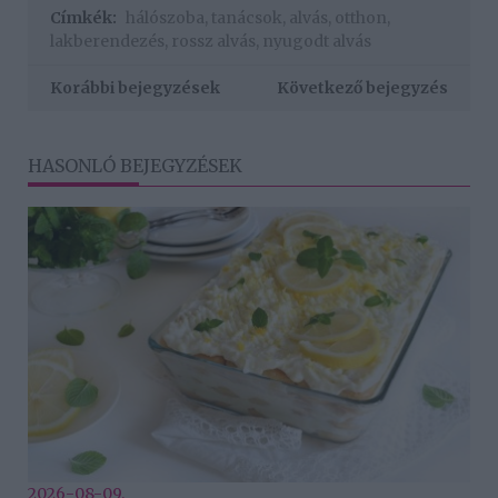
Címkék:
hálószoba
,
tanácsok
,
alvás
,
otthon
,
lakberendezés
,
rossz alvás
,
nyugodt alvás
Korábbi bejegyzések
Következő bejegyzés
HASONLÓ BEJEGYZÉSEK
2026-08-09.