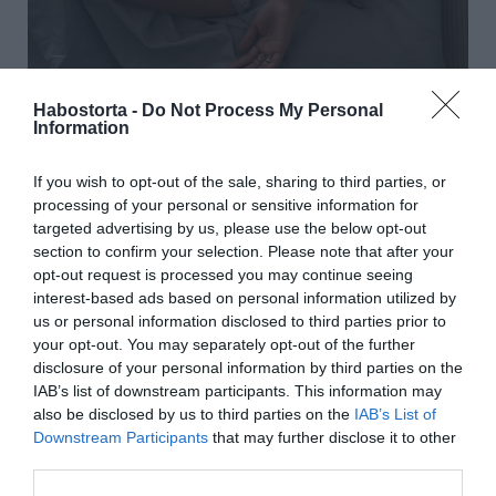
Habostorta -
Do Not Process My Personal
Information
Rendetlenség
If you wish to opt-out of the sale, sharing to third parties, or
Anyukánk tudott valamit, mikor a rendrakás miatt
processing of your personal or sensitive information for
nyaggatott minket. Még ha gardróbszekrényünk
targeted advertising by us, please use the below opt-out
csukott ajtaja mögött is van, a rendetlenség zavaró
section to confirm your selection. Please note that after your
tényező, amikor a pihenésre kerül a sor. A káosz
opt-out request is processed you may continue seeing
stresszhez hasonló reakciókat vált ki belőlünk,
interest-based ads based on personal information utilized by
nyugtalanná és idegessé tesz, ezek pedig köztudottan
us or personal information disclosed to third parties prior to
gátolják a minőségi alvást. Hogy elkerüljük a
your opt-out. You may separately opt-out of the further
felhalmozódott kacathegyeket, szelektáljunk
disclosure of your personal information by third parties on the
rendszeresen, dobjuk ki, ami nem kell, amire pedig
IAB’s list of downstream participants. This information may
szükségünk van, mindig a helyére tegyük vissza.
also be disclosed by us to third parties on the
IAB’s List of
Downstream Participants
that may further disclose it to other
third parties.