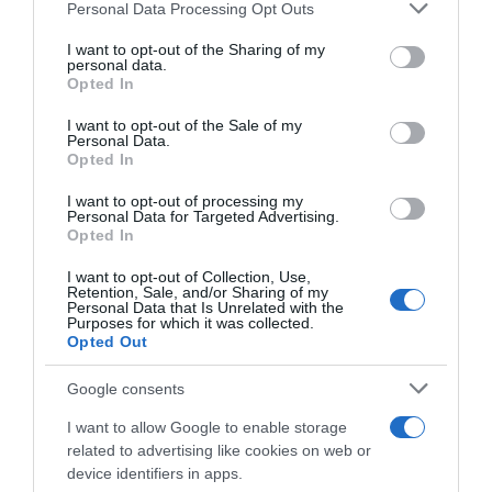
Please note that this website/app uses one or more Google
Personal Data Processing Opt Outs
services and may gather and store information including but
not limited to your visit or usage behaviour. You may click to
I want to opt-out of the Sharing of my
personal data.
grant or deny consent to Google and its third-party tags to
Opted In
use your data for below specified purposes in below Google
consent section.
I want to opt-out of the Sale of my
Personal Data.
Opted In
I want to opt-out of processing my
Personal Data for Targeted Advertising.
Opted In
I want to opt-out of Collection, Use,
Retention, Sale, and/or Sharing of my
Personal Data that Is Unrelated with the
Purposes for which it was collected.
Opted Out
Otthoni iroda
Google consents
Jó dolog a home office, azonban az íróasztal, laptop,
I want to allow Google to enable storage
munkahelyi telefon, jegyzetek vagy mappák, de még az
related to advertising like cookies on web or
edzéshez használt elliptikus gép is alvást zavaró
device identifiers in apps.
tényezők. A hálószobában célunk a pihenés és a