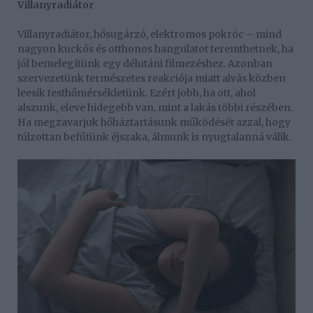
Villanyradiátor
Villanyradiátor, hősugárzó, elektromos pokróc – mind
nagyon kuckós és otthonos hangulatot teremthetnek, ha
jól bemelegítünk egy délutáni filmezéshez. Azonban
szervezetünk természetes reakciója miatt alvás közben
leesik testhőmérsékletünk. Ezért jobb, ha ott, ahol
alszunk, eleve hidegebb van, mint a lakás többi részében.
Ha megzavarjuk hőháztartásunk működését azzal, hogy
túlzottan befűtünk éjszaka, álmunk is nyugtalanná válik.