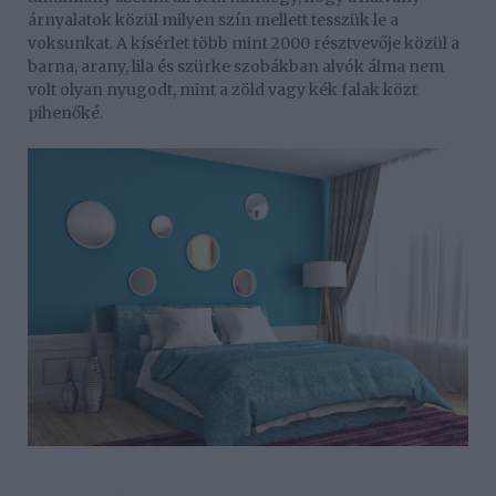
árnyalatok közül milyen szín mellett tesszük le a
voksunkat. A kísérlet több mint 2000 résztvevője közül a
barna, arany, lila és szürke szobákban alvók álma nem
volt olyan nyugodt, mint a zöld vagy kék falak közt
pihenőké.