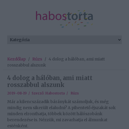
Kezdőlap
/
Rúzs
/
4 dolog a hálóban, ami miatt
rosszabbul alszunk
4 dolog a hálóban, ami miatt
rosszabbul alszunk
2019-08-19 / Szerző:
Habostorta
/
Rúzs
Már a kilencszázadik báránykát számoljuk, és még
mindig nem sikerült elaludni? A pihentető éjszakát sok
minden elronthatja, többek között hálószobánk
berendezése is. Nézzük, mi zavarhatja el álmunkat
esténként.