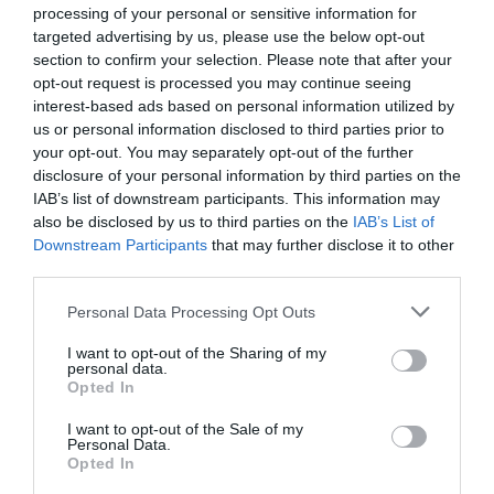
vércukorszintet, stb..
processing of your personal or sensitive information for
targeted advertising by us, please use the below opt-out
3.) Mozogj, sportolj!
section to confirm your selection. Please note that after your
opt-out request is processed you may continue seeing
Nem kell napi 2 órát crossfitezni ahhoz, értékelhető
interest-based ads based on personal information utilized by
mértékben megnöveld a kalóriafelhasználásodat! (A
us or personal information disclosed to third parties prior to
fogyás alapja az, hogy több kalóriát égess el, mint
your opt-out. You may separately opt-out of the further
amennyit beviszel.) A kardió típusú edzések arra jók,
disclosure of your personal information by third parties on the
hogy fejleszd a szív- és érrendszered valamint a
IAB’s list of downstream participants. This information may
tüdőkapacitásod, ÉS hogy rengeteg kalóriát égess el (egy
also be disclosed by us to third parties on the
IAB’s List of
óra alatt akár 500-700 kcal), míg a súlyzós/ saját
Downstream Participants
that may further disclose it to other
testsúlyos edzések segítenek az izomtömeged
third parties.
növelésében, és az izomerő fejlesztésében. De ha még
csak most kezdesz rendszeresebben sportolni, akkor
Please note that this website/app uses one or more Google
Personal Data Processing Opt Outs
eleinte óvatosan a gyakorisággal/ intenzitással, mert a
services and may gather and store information including but
szervezetnek picit több idő kell ahhoz, hogy lekövesse
not limited to your visit or usage behaviour. You may click to
I want to opt-out of the Sharing of my
fizikailag, amit te már fejben eldöntöttél, és ha erőlteted,
personal data.
grant or deny consent to Google and its third-party tags to
Opted In
könnyen sérülés lehet a vége!
use your data for below specified purposes in below Google
consent section.
Futás helyett -eleinte- ajánlom a tempós sétálást (néha
I want to opt-out of the Sale of my
Personal Data.
bele lehet kocogni), és a súlyzós edzések helyett eleinte
Opted In
az otthoni átmozgatós edzéseket, akár gyógytornász