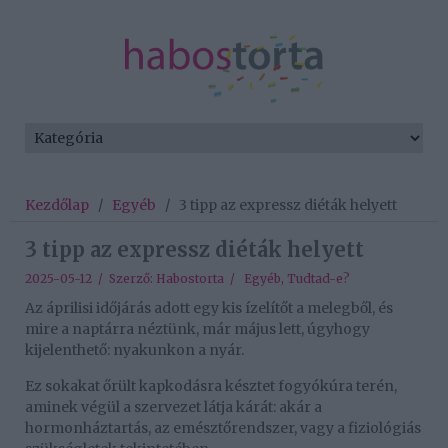
Kezdőlap
/
Egyéb
/
3 tipp az expressz diéták helyett
3 tipp az expressz diéták helyett
2025-05-12 / Szerző:
Habostorta
/
Egyéb
,
Tudtad-e?
Az áprilisi időjárás adott egy kis ízelítőt a melegből, és
mire a naptárra néztünk, már május lett, úgyhogy
kijelenthető: nyakunkon a nyár.
Ez sokakat őrült kapkodásra késztet fogyókúra terén,
aminek végül a szervezet látja kárát: akár a
hormonháztartás, az emésztőrendszer, vagy a fiziológiás