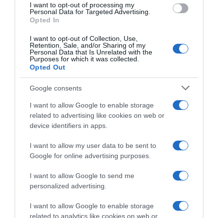
vagy személyi edző által összeállított (és előzetesen
I want to opt-out of processing my
Personal Data for Targeted Advertising.
bemutatott) feladatsorokat!
Opted In
I want to opt-out of Collection, Use,
Megosztás:
Facebook
Twitter
Pinterest
Retention, Sale, and/or Sharing of my
Personal Data that Is Unrelated with the
Purposes for which it was collected.
Opted Out
Címkék:
diéta
,
tipp
,
mozgás
,
okos fogyás
Korábbi bejegyzések
Következő bejegyzés
Google consents
I want to allow Google to enable storage
related to advertising like cookies on web or
HASONLÓ BEJEGYZÉSEK
device identifiers in apps.
I want to allow my user data to be sent to
Google for online advertising purposes.
I want to allow Google to send me
personalized advertising.
I want to allow Google to enable storage
related to analytics like cookies on web or