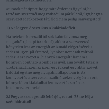
szükségletek tekintetében.
Mutatok pár tippet, hogy mire érdemes figyelni, ha
tartósan szeretnél megszabadulni pár kilótól, úgy, hogy a
szervezetedet közben táplálod, nem pedig sanyargatod!
1.) Ne legyen drasztikus a kalóriadeficit!
Ha heteken keresztül túl sok kalóriát vonsz meg
magadtól (pl napi 1000 kcal), akkor a szervezeted
kénytelen lesz az energiát az izmaid elégetésével is
fedezni. Igen, jól értetted, ilyenkor nemcsak zsírból
fedezi a szervezet a „hiányzó energiát”, hanem a
könnyen bontható izomhoz is nyúl, ami tovább tetézi a
problémát, hiszen az izom egyébként egy aktív szövet,
kalóriát égetne még nyugalmi állapotban is. Az
izomvesztés a szervezet inzulinérzékenységén is ront,
könnyebben kialakulhat izomvesztés során az
inzulinrezisztencia!
2.) Fogyassz elegendő fehérjét, rostot, ÉS ne félj a
szénhidráttól!