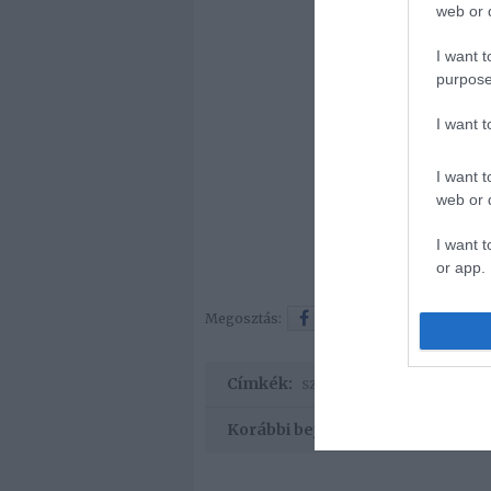
web or d
I want t
purpose
I want 
I want t
web or d
I want t
or app.
Megosztás:
Facebook
Twitter
Címkék:
szerelem
,
idézet
Korábbi bejegyzések