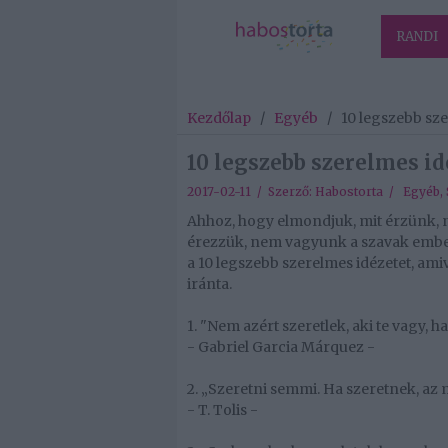
RANDI
Kezdőlap
/
Egyéb
/
10 legszebb sz
10 legszebb szerelmes id
2017-02-11 / Szerző:
Habostorta
/
Egyéb
,
Ahhoz, hogy elmondjuk, mit érzünk, 
érezzük, nem vagyunk a szavak ember
a 10 legszebb szerelmes idézetet, ami
iránta.
1. "Nem azért szeretlek, aki te vagy, 
- Gabriel Garcia Márquez -
2. „Szeretni semmi. Ha szeretnek, az 
- T. Tolis -