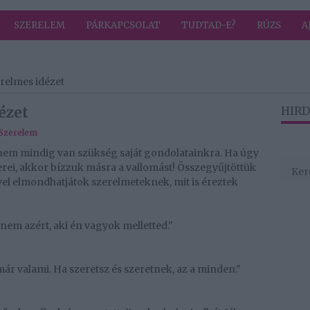
SZERELEM
PÁRKAPCSOLAT
TUDTAD-E?
RÚZS
A
erelmes idézet
ézet
HIRD
Szerelem
nem mindig van szükség saját gondolatainkra. Ha úgy
ei, akkor bízzuk másra a vallomást! Összegyűjtöttük
vel elmondhatjátok szerelmeteknek, mit is éreztek
hanem azért, aki én vagyok melletted."
már valami. Ha szeretsz és szeretnek, az a minden."