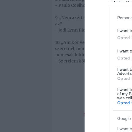
in below Go
- Paulo Coelho -
9. „Nem azért szeret az ember valakit
Persona
az.”
- Jodi Lynn Picoult -
I want t
Opted 
10. „Amikor vele vagy, minden értelmet
szeretnél, nem pedig az, aki tényleg va
I want t
nemcsak kibírhatatlan, hanem elképze
Opted 
- Szerelem kölcsönbe c. film -
I want 
Advertis
Opted 
I want t
of my P
was col
Opted 
Google 
I want t