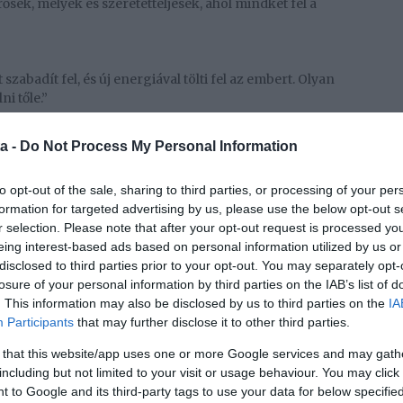
ősek, mélyek és szeretetteljesek, ahol mindkét fél a
szabadít fel, és új energiával tölti fel az embert. Olyan
i tőle.”
a -
Do Not Process My Personal Information
rű virág, amit talán nem érinthetek, de aminek az
helyévé varázsolja.”
to opt-out of the sale, sharing to third parties, or processing of your per
formation for targeted advertising by us, please use the below opt-out s
r selection. Please note that after your opt-out request is processed y
inden másnál több, szebb, értékesebb. Semmihez sem
eing interest-based ads based on personal information utilized by us or
 csak csodákkal. Mert a legszebb dolog a világon, ha
disclosed to third parties prior to your opt-out. You may separately opt-
ed. Mert ebből a találkozásból csodák születnek.”
losure of your personal information by third parties on the IAB’s list of
. This information may also be disclosed by us to third parties on the
IA
Participants
that may further disclose it to other third parties.
, ha van kivel megosztani az érzéseinket.”
 that this website/app uses one or more Google services and may gath
including but not limited to your visit or usage behaviour. You may click 
n van, hanem bennünk. Mi ébresztjük föl magunkban.
 to Google and its third-party tags to use your data for below specifi
ükségünk van a másikra.”