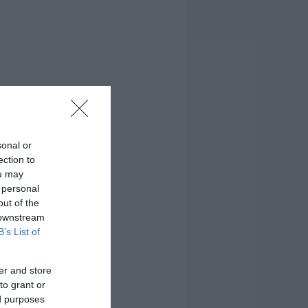
sonal or
ection to
ou may
 personal
out of the
 downstream
B’s List of
er and store
to grant or
ed purposes