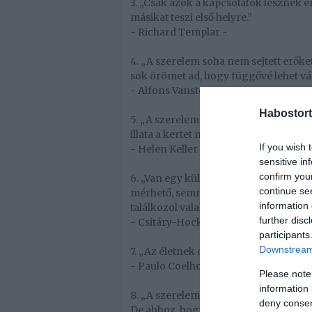
3. „Csak azok a kapcsolatok lesznek er
másikat teszi első helyre.”
- Richard Templar -
4. „A szerelem soha nem sejtett erőket 
sok örömet ad, hogy függővé lehet váln
- Alfons Vansteenwegen -
Habostort
5. „A szerelem olyan, mint egy gyönyö
illata a kertet mindenképpen az öröm 
If you wish 
- Helen Keller -
sensitive in
confirm you
6. „Van egy különleges találkozás. M
continue se
mérhető, semmivel sem mérhető. Talán
information 
találkozol valakivel, akivel egy a lelk
further disc
- Csitáry-Hock Tamás -
participants
Downstream 
7. „Az életnek csak akkor van értelme
- Paulo Coelho -
Please note
information 
8. „A szerelem nem a másik emberbe
deny consent
De ahhoz, hogy fölébreszthessük, sz