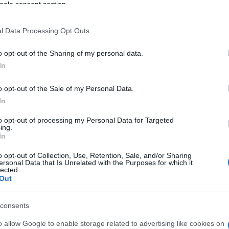
ogle consent section.
, mert az tökéletes. Annak ellenére szereti, hogy nem
l Data Processing Opt Outs
o opt-out of the Sharing of my personal data.
In
 nyer. A szíved kalapál, mellette az vagy, aki lenni
gy. És a gondolat, hogy nélküle éld le az életed,
o opt-out of the Sale of my Personal Data.
lhetetlen.”
In
to opt-out of processing my Personal Data for Targeted
ing.
In
o opt-out of Collection, Use, Retention, Sale, and/or Sharing
ersonal Data that Is Unrelated with the Purposes for which it
lected.
Out
consents
o allow Google to enable storage related to advertising like cookies on