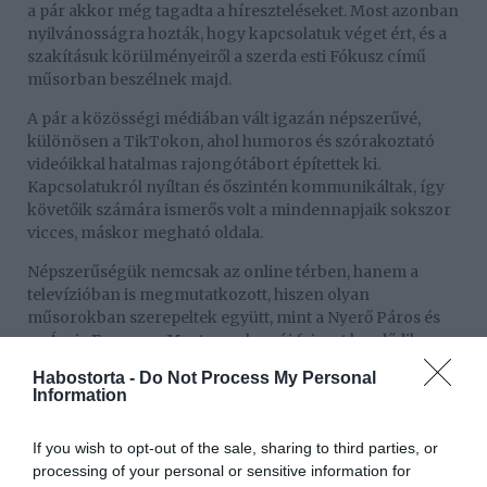
a pár akkor még tagadta a híreszteléseket. Most azonban
nyilvánosságra hozták, hogy kapcsolatuk véget ért, és a
szakításuk körülményeiről a szerda esti Fókusz című
műsorban beszélnek majd.
A pár a közösségi médiában vált igazán népszerűvé,
különösen a TikTokon, ahol humoros és szórakoztató
videóikkal hatalmas rajongótábort építettek ki.
Kapcsolatukról nyíltan és őszintén kommunikáltak, így
követőik számára ismerős volt a mindennapjaik sokszor
vicces, máskor megható oldala.
Népszerűségük nemcsak az online térben, hanem a
televízióban is megmutatkozott, hiszen olyan
műsorokban szerepeltek együtt, mint a Nyerő Páros és
az Ázsia Expressz. Most azonban új fejezet kezdődik az
életükben, hiszen a szakításukat követően az Exek
Habostorta -
Do Not Process My Personal
csatája című realityben vállalnak szerepet, ahol friss
Information
sebekkel, de talán új perspektívákkal néznek szembe a
többi párossal.
If you wish to opt-out of the sale, sharing to third parties, or
processing of your personal or sensitive information for