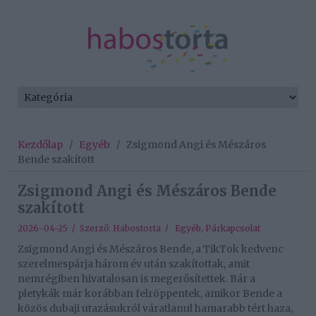
Kezdőlap
/
Egyéb
/
Zsigmond Angi és Mészáros
Bende szakított
Zsigmond Angi és Mészáros Bende
szakított
2026-04-25 / Szerző:
Habostorta
/
Egyéb
,
Párkapcsolat
Zsigmond Angi és Mészáros Bende, a TikTok kedvenc
szerelmespárja három év után szakítottak, amit
nemrégiben hivatalosan is megerősítettek. Bár a
pletykák már korábban felröppentek, amikor Bende a
közös dubaji utazásukról váratlanul hamarabb tért haza,