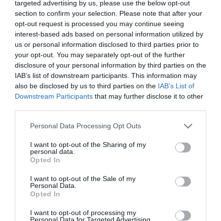
Megosztás:
Facebook
Twitter
Pinterest
targeted advertising by us, please use the below opt-out
section to confirm your selection. Please note that after your
opt-out request is processed you may continue seeing
Címkék:
párkapcsolat
,
szakítás
,
pletyka
,
Tiktok
,
interest-based ads based on personal information utilized by
Mészáros Bende
,
Zsigmond Andi
us or personal information disclosed to third parties prior to
your opt-out. You may separately opt-out of the further
Korábbi bejegyzések
Következő bejegyzés
disclosure of your personal information by third parties on the
IAB’s list of downstream participants. This information may
also be disclosed by us to third parties on the
IAB’s List of
HASONLÓ BEJEGYZÉSEK
Downstream Participants
that may further disclose it to other
third parties.
Please note that this website/app uses one or more Google
Personal Data Processing Opt Outs
services and may gather and store information including but
not limited to your visit or usage behaviour. You may click to
I want to opt-out of the Sharing of my
personal data.
grant or deny consent to Google and its third-party tags to
Opted In
use your data for below specified purposes in below Google
consent section.
I want to opt-out of the Sale of my
Personal Data.
Opted In
I want to opt-out of processing my
Personal Data for Targeted Advertising.