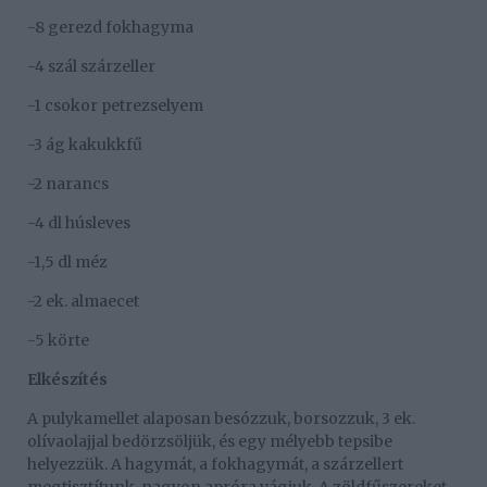
-8 gerezd fokhagyma
-4 szál szárzeller
-1 csokor petrezselyem
-3 ág kakukkfű
-2 narancs
-4 dl húsleves
-1,5 dl méz
-2 ek. almaecet
-5 körte
Elkészítés
A pulykamellet alaposan besózzuk, borsozzuk, 3 ek.
olívaolajjal bedörzsöljük, és egy mélyebb tepsibe
helyezzük. A hagymát, a fokhagymát, a szárzellert