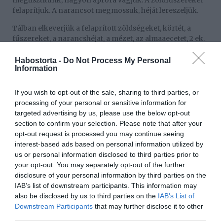
megtisztítunk, nagyon apróra vágjuk. A zöldfűszereket
felaprítjuk. A narancsot megmossuk, héját lereszeljük.
Tálban elkeverjük a felaprított zöldségeket, körtét, a
fűszereket, a narancshéjat, a mézet, az almaaecetet, 2 ek.
olívaolajjal, sóval, borssal és az egyik narancs levével. Ezt
a körtés keveréket vastagon rápakoljuk a húsra,
Habostorta -
Do Not Process My Personal
Information
aláöntjük a húslevest, és fóliáva letakarva 30 percig
pihentetjük. Ezután 90 °C-os sütőbe tesszük, és 1,5 órát
sütjük.
If you wish to opt-out of the sale, sharing to third parties, or
processing of your personal or sensitive information for
Közben a körtét meghámozzuk, cikkekre vágjuk,
targeted advertising by us, please use the below opt-out
meglocsoljuk a maradék narancs levével. A sütési idő
section to confirm your selection. Please note that after your
letelte után levesszük a pulykáról a fóliát, mellészórjuk a
opt-out request is processed you may continue seeing
körtéket. Felkapcsolunk 180 °C-ra, és fólia nélkül további
interest-based ads based on personal information utilized by
20-30 percet sütjük a húst. Szeletelés előtt 15 percig
us or personal information disclosed to third parties prior to
pihentetjük. A húst a körtével vagy sütőtökpürével
your opt-out. You may separately opt-out of the further
körítve tálaljuk.
disclosure of your personal information by third parties on the
IAB’s list of downstream participants. This information may
Munka: kb. 30 perc
also be disclosed by us to third parties on the
IAB’s List of
Fogyasztható: kb. 3 óra múlva
Downstream Participants
that may further disclose it to other
third parties.