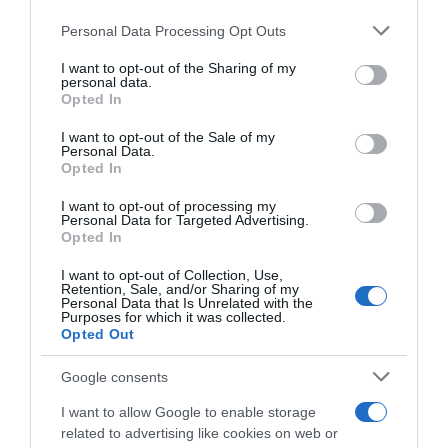
Megosztás:
Facebook
Twitter
Pinterest
Please note that this website/app uses one or more Google
Personal Data Processing Opt Outs
services and may gather and store information including but
not limited to your visit or usage behaviour. You may click to
I want to opt-out of the Sharing of my
personal data.
Címkék:
recept
,
narancs
,
zöldfűszer
,
pulyka
grant or deny consent to Google and its third-party tags to
Opted In
use your data for below specified purposes in below Google
Korábbi bejegyzések
Következő bejegyzés
consent section.
I want to opt-out of the Sale of my
Personal Data.
Opted In
HASONLÓ BEJEGYZÉSEK
I want to opt-out of processing my
Personal Data for Targeted Advertising.
Opted In
I want to opt-out of Collection, Use,
Retention, Sale, and/or Sharing of my
Personal Data that Is Unrelated with the
Purposes for which it was collected.
Opted Out
Google consents
I want to allow Google to enable storage
related to advertising like cookies on web or