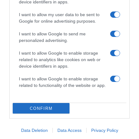
device identifiers in apps.
2026-08-10.
I want to allow my user data to be sent to
Hogyan keltsd fel a figyelmet a társkereső profiloddal?
Google for online advertising purposes.
I want to allow Google to send me
personalized advertising.
I want to allow Google to enable storage
related to analytics like cookies on web or
device identifiers in apps.
I want to allow Google to enable storage
related to functionality of the website or app.
2026-08-10.
CONFIRM
Így készíts bélbarát, szuperlaktató reggelit
Data Deletion
Data Access
Privacy Policy