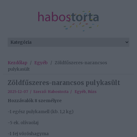
Kezdőlap
/
Egyéb
/
Zöldfűszeres-narancsos
pulykasült
Zöldfűszeres-narancsos pulykasült
2025-12-07 / Szerző:
Habostorta
/
Egyéb
,
Rúzs
Hozzávalók 8 személyre
-1 egész pulykamell (kb. 1,2 kg)
-5 ek. olívaolaj
-1 fej vöröshagyma