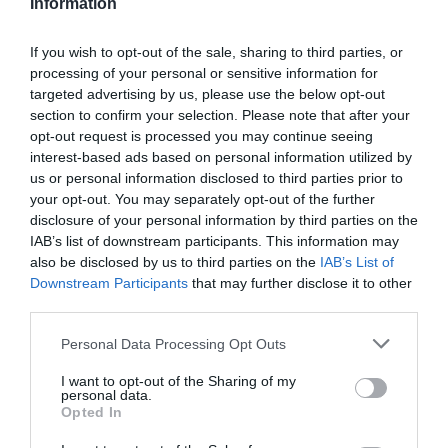
házasságomban.Jobbnak láttam, ha tiszta lappal, új
Information
helyen kezdjük a közös házaséletünket Zoltánnal. Együtt
tervezünk mindent, az ő ízlése is jelen lesz az
If you wish to opt-out of the sale, sharing to third parties, or
otthonunkban. A gyerekeknek is lesz külön szobájuk, a
processing of your personal or sensitive information for
legkisebb még idén velem marad, és Catherine is sokat
targeted advertising by us, please use the below opt-out
van nálunk, úgyhogy szükség van a nagy házra – zárta
section to confirm your selection. Please note that after your
Yvonne.
opt-out request is processed you may continue seeing
interest-based ads based on personal information utilized by
us or personal information disclosed to third parties prior to
Megosztás:
Facebook
Twitter
Pinterest
your opt-out. You may separately opt-out of the further
disclosure of your personal information by third parties on the
Címkék:
szerelem
,
házasság
,
költözés
,
otthon
,
IAB’s list of downstream participants. This information may
Yvonne Dederick
,
ex szelleme
also be disclosed by us to third parties on the
IAB’s List of
Downstream Participants
that may further disclose it to other
Korábbi bejegyzések
Következő bejegyzés
third parties.
Please note that this website/app uses one or more Google
Personal Data Processing Opt Outs
services and may gather and store information including but
HASONLÓ BEJEGYZÉSEK
not limited to your visit or usage behaviour. You may click to
I want to opt-out of the Sharing of my
personal data.
grant or deny consent to Google and its third-party tags to
Opted In
use your data for below specified purposes in below Google
consent section.