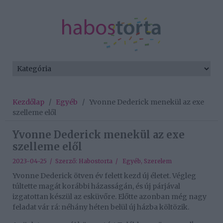
Kezdőlap
/
Egyéb
/
Yvonne Dederick menekül az exe
szelleme elől
Yvonne Dederick menekül az exe
szelleme elől
2023-04-25 / Szerző:
Habostorta
/
Egyéb
,
Szerelem
Yvonne Dederick ötven év felett kezd új életet. Végleg
túltette magát korábbi házasságán, és új párjával
izgatottan készül az esküvőre. Előtte azonban még nagy
feladat vár rá: néhány héten belül új házba költözik.