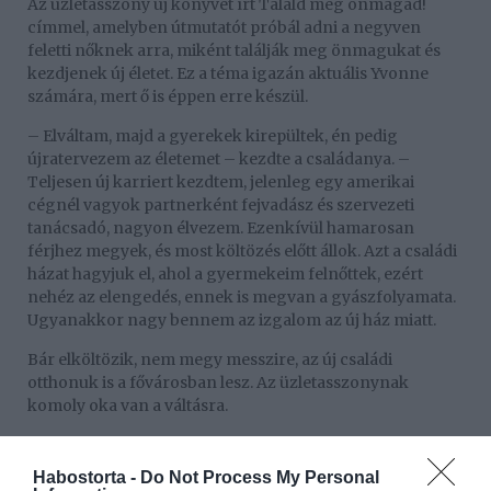
Az üzletasszony új könyvet írt Találd meg önmagad!
címmel, amelyben útmutatót próbál adni a negyven
feletti nőknek arra, miként találják meg önmagukat és
kezdjenek új életet. Ez a téma igazán aktuális Yvonne
számára, mert ő is éppen erre készül.
– Elváltam, majd a gyerekek kirepültek, én pedig
újratervezem az életemet – kezdte a családanya. –
Teljesen új karriert kezdtem, jelenleg egy amerikai
cégnél vagyok partnerként fejvadász és szervezeti
tanácsadó, nagyon élvezem. Ezenkívül hamarosan
férjhez megyek, és most költözés előtt állok. Azt a családi
házat hagyjuk el, ahol a gyermekeim felnőttek, ezért
nehéz az elengedés, ennek is megvan a gyászfolyamata.
Ugyanakkor nagy bennem az izgalom az új ház miatt.
Bár elköltözik, nem megy messzire, az új családi
otthonuk is a fővárosban lesz. Az üzletasszonynak
komoly oka van a váltásra.
– Nem akartam, hogy a régi kapcsolatom szelleme
bármennyire is jelen legyen az új
Habostorta -
Do Not Process My Personal