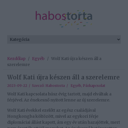
Kezdőlap
/
Egyéb
/
Wolf Kati újra készen áll a
szerelemre
Wolf Kati újra készen áll a szerelemre
2023-09-22 / Szerző:
Habostorta
/
Egyéb
,
Párkapcsolat
Wolf Kati kapcsolata húsz évig tartott, majd elváltak a
férjével. Az énekesnő nyitott lenne az új szerelemre.
Wolf Kati évekkel ezelőtt az egész családjával
Hongkongba költözött, mivel az egykori férje
diplomáciai állást kapott, ám egy év után hazajöttek, mert