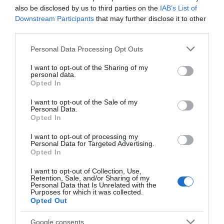
Közben annyira tök jó fej lett a két gyerek, ami nem
also be disclosed by us to third parties on the
IAB’s List of
gondolom, hogy az én egyedüli érdemem, sőt!" - zárta
Downstream Participants
that may further disclose it to other
gondolatmenetét.
third parties.
Please note that this website/app uses one or more Google
Personal Data Processing Opt Outs
Megosztás:
Facebook
Twitter
Pinterest
services and may gather and store information including but
not limited to your visit or usage behaviour. You may click to
I want to opt-out of the Sharing of my
personal data.
grant or deny consent to Google and its third-party tags to
Címkék:
Wolf Kati
,
új szerelem
,
karrier
,
Opted In
use your data for below specified purposes in below Google
gyermeknevelés
,
várakozás
consent section.
I want to opt-out of the Sale of my
Personal Data.
Korábbi bejegyzések
Következő bejegyzés
Opted In
I want to opt-out of processing my
Personal Data for Targeted Advertising.
HASONLÓ BEJEGYZÉSEK
Opted In
I want to opt-out of Collection, Use,
Retention, Sale, and/or Sharing of my
Personal Data that Is Unrelated with the
Purposes for which it was collected.
Opted Out
Google consents