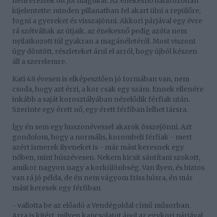
nem érezték ott jól magukat. Az énekesnő határozottan
kijelentette: minden pillanatban fel akart ülni a repülőre,
fogni a gyereket és visszajönni. Akkori párjával egy évre
rá szétváltak az útjaik, az énekesnő pedig azóta nem
nyilatkozott túl gyakran a magánéletéről. Most viszont
úgy döntött, részleteket árul el arról, hogy újból készen
áll a szerelemre.
Kati 48 évesen is elképesztően jó formában van, nem
csoda, hogy azt érzi, a kor csak egy szám. Ennek ellenére
inkább a saját korosztályában nézelődik férfiak után.
Szerinte egy érett nő, egy érett férfiban lelhet társra.
Így én sem egy huszonévessel akarok összejönni. Azt
gondolom, hogy a normális, korombeli férfiak - mert
azért ismerek ilyeneket is - már mást keresnek egy
nőben, mint húszévesen. Nekem kicsit sántítani szokott,
amikor nagyon nagy a korkülönbség. Van ilyen, és biztos
van rá jó példa, de én nem vágyom friss húsra, én már
mást keresek egy férfiban
- vallotta be az előadó a Vendégoldal című műsorban.
Arra is kitért, milyen kapcsolatot ápol az egykori párjával