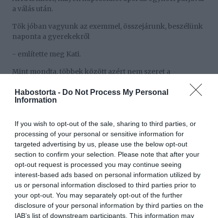
a válás után.
Tök jóban vagyunk az exemmel, összejárunk, beszélünk
naponta a gyerekekről
- említette meg Kati.
Mint mondta, többek között azért nem szeret a
magánéletéről beszélni, mert a válása után újra rátalált a
szerelem, azonban egy ismerőse elmesélte a románcot,
Habostorta -
Do Not Process My Personal
Information
és a nyilvánosság is megtudta, amit el akart kerülni. A
kapcsolat véget ért, melyet több sikertelen próbálkozás
követett, de a reményt továbbra sem adta fel, hogy rá is
If you wish to opt-out of the sale, sharing to third parties, or
vár a nagy Ő. Az édesanya próbál egyensúlyozni a
processing of your personal or sensitive information for
magánélet és a karrier között, de rájött, hogy lehetetlen,
targeted advertising by us, please use the below opt-out
mindig mindent tökéletesen csinálnia.
section to confirm your selection. Please note that after your
opt-out request is processed you may continue seeing
"Én már elengedtem, hogy mindennek tökéletesnek kell
interest-based ads based on personal information utilized by
lennie, elég, ha a törekvés százszázalékos. A legtöbb
us or personal information disclosed to third parties prior to
kérdőjel vagy bűntudat bennem az anyaságommal van.
your opt-out. You may separately opt-out of the further
Mindig azt szoktam mondani, hogy énekesnőnek lenni
disclosure of your personal information by third parties on the
ezerszer könnyebb, mint az anyaságot jól csinálni.
IAB’s list of downstream participants. This information may