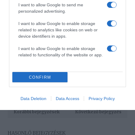
I want to allow Google to send me
Weisz Fanni imádja az állatokat, kedvence a kiskutyája,
personalized advertising.
Szőlőke, ám szerelme nemrég egy ékszerteknőssel lepte
meg, aki hamar belopta magát a modell szívébe.
I want to allow Google to enable storage
– Valójában meglepetés volt, aminek nagyon örültem én
related to analytics like cookies on web or
is, mert kislánykoromban pont egy ilyen teknős volt az
device identifiers in apps.
első kis élőlény, akiről gondoskodnom kellett – mesélte a
Blikknek vidáman Fanni.
I want to allow Google to enable storage
related to functionality of the website or app.
Forrás: Blikk
Megosztás:
Facebook
Twitter
Pinterest
CONFIRM
Címkék:
szerelem
,
párkapcsolat
,
összeköltözés
,
Data Deletion
Data Access
Privacy Policy
Weisz Fanni
,
Bókay Gergő
Korábbi bejegyzések
Következő bejegyzés
HASONLÓ BEJEGYZÉSEK