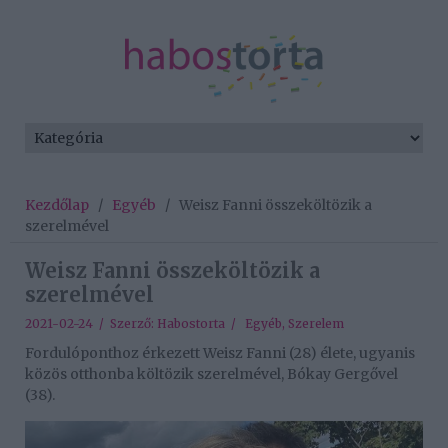
Kezdőlap
/
Egyéb
/
Weisz Fanni összeköltözik a
szerelmével
Weisz Fanni összeköltözik a
szerelmével
2021-02-24 / Szerző:
Habostorta
/
Egyéb
,
Szerelem
Fordulóponthoz érkezett Weisz Fanni (28) élete, ugyanis
közös otthonba költözik szerelmével, Bókay Gergővel
(38).