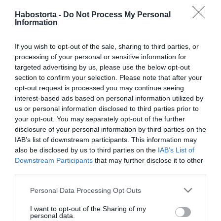
Habostorta -
Do Not Process My Personal
Information
A pár a tervek szerint nagyjából egy hónap múlva veheti
teljesen birtokba az új otthonát, s már oda járhatnak haza
If you wish to opt-out of the sale, sharing to third parties, or
esténként, ám addig még sok a teendő.
processing of your personal or sensitive information for
targeted advertising by us, please use the below opt-out
– Bútorszerelés? Dobozok cipelése? Semmi ilyet nem
section to confirm your selection. Please note that after your
enged nekem Gergő! – kacagott.
opt-out request is processed you may continue seeing
– Ha cipekedni kell, akkor nekem csak egy dolgot
interest-based ads based on personal information utilized by
szabad: kinyitni az ajtót. Geri egy pillanat alatt mindent
us or personal information disclosed to third parties prior to
elintéz, nincs számára lehetetlen. Csak a dobozok ki- és
your opt-out. You may separately opt-out of the further
bepakolása lenne a feladatom, de még abba is besegít. A
disclosure of your personal information by third parties on the
mi kapcsolatunkban a férfi a férfi, a nő pedig a nő –
IAB’s list of downstream participants. This information may
jelentette ki Fanni, aki korábban a Blikknek is elmondta,
also be disclosed by us to third parties on the
IAB’s List of
nem gondolta volna, hogy ilyen hamar rátalál a szerelem
Downstream Participants
that may further disclose it to other
azok után, hogy tavaly nyáron úgy döntött, véget vet
third parties.
házasságának.
Please note that this website/app uses one or more Google
Personal Data Processing Opt Outs
services and may gather and store information including but
not limited to your visit or usage behaviour. You may click to
I want to opt-out of the Sharing of my
personal data.
grant or deny consent to Google and its third-party tags to