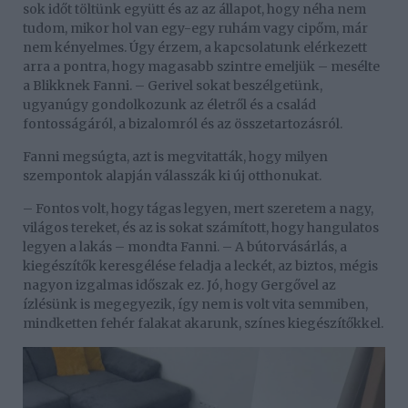
sok időt töltünk együtt és az az állapot, hogy néha nem
tudom, mikor hol van egy-egy ruhám vagy cipőm, már
nem kényelmes. Úgy érzem, a kapcsolatunk elérkezett
arra a pontra, hogy magasabb szintre emeljük – mesélte
a Blikknek Fanni. – Gerivel sokat beszélgetünk,
ugyanúgy gondolkozunk az életről és a család
fontosságáról, a bizalomról és az összetartozásról.
Fanni megsúgta, azt is megvitatták, hogy milyen
szempontok alapján válasszák ki új otthonukat.
– Fontos volt, hogy tágas legyen, mert szeretem a nagy,
világos tereket, és az is sokat számított, hogy hangulatos
legyen a lakás – mondta Fanni. – A bútorvásárlás, a
kiegészítők keresgélése feladja a leckét, az biztos, mégis
nagyon izgalmas időszak ez. Jó, hogy Gergővel az
ízlésünk is megegyezik, így nem is volt vita semmiben,
mindketten fehér falakat akarunk, színes kiegészítőkkel.