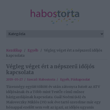
Kezdőlap
/
Egyéb
/
Végleg véget ért a népszerű időjós
kapcsolata
Végleg véget ért a népszerű időjós
kapcsolata
2019-05-27 / Szerző:
Habostorta
/
Egyéb
,
Párkapcsolat
Tizennégy együtt töltött év után zátonyra futott az ATV
időjósának és a Több mint TestŐr című műsor
házigazdájának kapcsolata. Gaál Noémi (48) és
Maloveczky Miklós (39) sok éve tartó szerelme már egy
hónappal ezelőtt sem volt az igazi, az időjós ugyanis