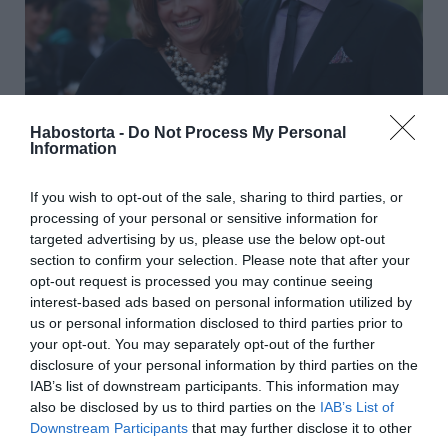
Habostorta -
Do Not Process My Personal
Information
A Több mint TestŐr műsorvezetője a Borsnak is
If you wish to opt-out of the sale, sharing to third parties, or
nyilatkozott:
processing of your personal or sensitive information for
targeted advertising by us, please use the below opt-out
– Ha akarnék, sem tudnék rosszat mondani Noémiről, de
section to confirm your selection. Please note that after your
nyilván nem is akarok. Nekünk ennyi év volt megírva.
opt-out request is processed you may continue seeing
Átalakultunk, lejárt az időnk. Valóban nem házasodtunk
interest-based ads based on personal information utilized by
össze, nem lett gyerekünk, de ha két ember úgy dönt,
us or personal information disclosed to third parties prior to
hogy nem megy tovább, annak millió oka van. Úgy
your opt-out. You may separately opt-out of the further
gondolom, az egész kapcsolatunkat, úgy a szakításunkat
disclosure of your personal information by third parties on the
is intelligensen kezeljük. Nálunk sosem voltak
IAB’s list of downstream participants. This information may
tányértörések, balhék, és most sem lesz sárdobálás. És
also be disclosed by us to third parties on the
IAB’s List of
mindenkit ki kell ábrándítanom, aki a szakításunk
Downstream Participants
that may further disclose it to other
mögött valamilyen sötét kis titkot sejt – mondta