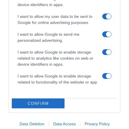
device identifiers in apps.
Megosztás:
Facebook
Twitter
Pinterest
I want to allow my user data to be sent to
Google for online advertising purposes.
Címkék:
párkapcsolat
,
szakítás
,
vallomás
,
Gaál
Noémi
,
Maloveczky Miklós
I want to allow Google to send me
personalized advertising.
Korábbi bejegyzések
Következő bejegyzés
I want to allow Google to enable storage
related to analytics like cookies on web or
HASONLÓ BEJEGYZÉSEK
device identifiers in apps.
I want to allow Google to enable storage
related to functionality of the website or app.
CONFIRM
Data Deletion
Data Access
Privacy Policy