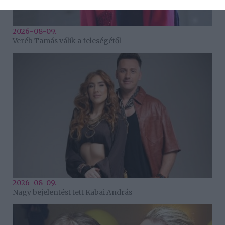
2026-08-09.
Veréb Tamás válik a feleségétől
2026-08-09.
Nagy bejelentést tett Kabai András