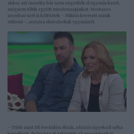
akkor azt mondta: bár nem engedték el egymás kezét,
mégsem töltik együtt mindennapjaikat. Mostanra
azonban szét is költöztek – Miklós keresett másik
otthont –, annyira eltávolodtak egymástól.
– Több mint fél éve külön élünk, a közös ügyekről néha
beszélünk, de lezártnak tekintjük a kapcsolatunkat.