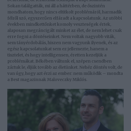
Sokan találgatták, mi áll a háttérben, de őszintén
mondhatom, hogy nincs eltitkolt problémáról, harmadik
félről szó, egyszerűen elfáradt a kapcsolatunk. Az utóbbi
években mindkettőnket komoly veszteségek értek,
alaposan megráncigált minket az élet, de nem lehet csak
erre fogni a döntéseinket. Nem voltak nagyobb viták,
sem tányérdobálás, hiszen nem vagyunk ilyenek, és az
egész kapcsolatunkat sem ez jellemezte, hanem a
tisztelet, és hogy intelligensen, éretten kezeljük a
problémákat. Békében váltunk el, szépen csendben
zártuk le, éljük tovább az életünket. Nehéz döntés volt, de
van úgy, hogy azt érzi az ember: nem működik – mondta
a Best magazinnak Maloveczky Miklós.