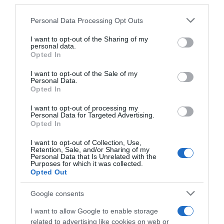
third parties.
Maloveczky Miklós, aki hozzátette: nem azért szakítottak
Please note that this website/app uses one or more Google
ennyi év után, hogy majd újrakezdjék.
Personal Data Processing Opt Outs
services and may gather and store information including but
not limited to your visit or usage behaviour. You may click to
I want to opt-out of the Sharing of my
Gaál Noémi egyik kollégája a Best magazinnak továbbá
personal data.
grant or deny consent to Google and its third-party tags to
azt mondta: az időjóson nem látszik, hogy megviselte
Opted In
use your data for below specified purposes in below Google
volna őt a szakítás.
consent section.
I want to opt-out of the Sale of my
Personal Data.
Opted In
I want to opt-out of processing my
Personal Data for Targeted Advertising.
Opted In
I want to opt-out of Collection, Use,
Retention, Sale, and/or Sharing of my
Personal Data that Is Unrelated with the
Purposes for which it was collected.
Opted Out
Google consents
I want to allow Google to enable storage
Forrás: Blikk
related to advertising like cookies on web or