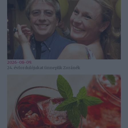
2026-08-09.
24. évfordulójukat ünneplik Zoránék