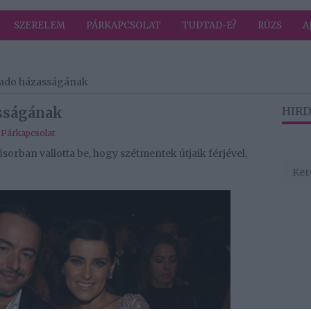
SZERELEM
PÁRKAPCSOLAT
TUDTAD-E?
RÚZS
A
tado házasságának
sságának
HIRD
,
Párkapcsolat
sorban vallotta be, hogy szétmentek útjaik férjével,