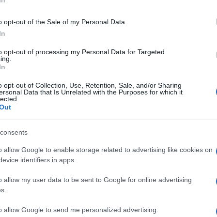
o opt-out of the Sale of my Personal Data.
In
to opt-out of processing my Personal Data for Targeted
ing.
In
o opt-out of Collection, Use, Retention, Sale, and/or Sharing
ersonal Data that Is Unrelated with the Purposes for which it
lected.
Out
consents
o allow Google to enable storage related to advertising like cookies on
evice identifiers in apps.
o allow my user data to be sent to Google for online advertising
Pinterest
s.
to allow Google to send me personalized advertising.
ítás
,
Nelly Furtado
,
Demacio Castellon