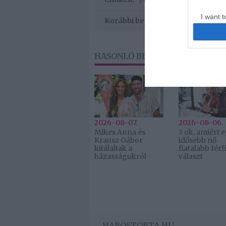
I want t
Korábbi bejegyzések
web or d
I want t
HASONLÓ BEJEGYZÉSEK
or app.
2026-08-07.
2026-08-06.
Mikes Anna és
3 ok, amiért 
Krausz Gábor
idősebb nő
kitálaltak a
fiatalabb férfi
házasságukról
választ
HABOSTORTA.HU