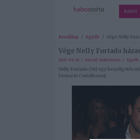
RANDI
Kezdőlap
/
Egyéb
/
Vége Nelly Fur
Vége Nelly Furtado háza
2017-04-18 / Szerző:
Habostorta
/
Egyéb
Nelly Furtado (38) egy beszélgetős mű
Demacio Castellonnal.