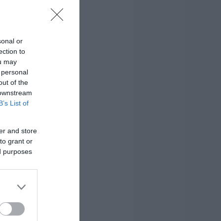
sonal or
ection to
ou may
 personal
out of the
 downstream
B’s List of
er and store
to grant or
ed purposes