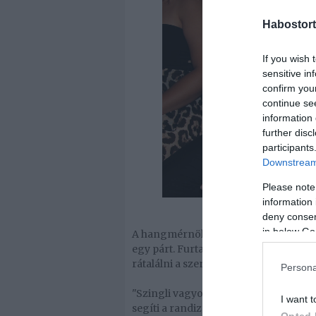
Habostort
If you wish 
sensitive in
confirm you
continue se
information 
further disc
participants
Downstream 
Please note
information 
deny consent
in below Go
A hangmérnök és a popsztár kilenc é
egy párt. Furtado azért tette tisztáb
rátalálni a szerelemre.
Persona
"Szingli vagyok, ezért valakinek fris
I want t
segíti a randizást."
Opted 