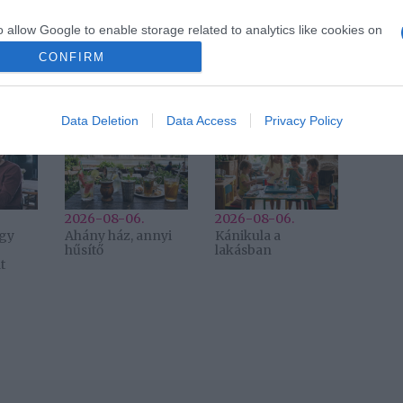
o allow Google to enable storage related to analytics like cookies on
Következő bejegyzés
evice identifiers in apps.
CONFIRM
o allow Google to enable storage related to functionality of the website
Data Deletion
Data Access
Privacy Policy
2026-08-06.
2026-08-06.
egy
Ahány ház, annyi
Kánikula a
hűsítő
lakásban
t