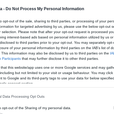
a -
Do Not Process My Personal Information
to opt-out of the sale, sharing to third parties, or processing of your per
formation for targeted advertising by us, please use the below opt-out s
r selection. Please note that after your opt-out request is processed y
eing interest-based ads based on personal information utilized by us or
disclosed to third parties prior to your opt-out. You may separately opt-
losure of your personal information by third parties on the IAB’s list of
. This information may also be disclosed by us to third parties on the
IA
Participants
that may further disclose it to other third parties.
 that this website/app uses one or more Google services and may gath
including but not limited to your visit or usage behaviour. You may click 
 to Google and its third-party tags to use your data for below specifi
ogle consent section.
ve házasodtak össze, ám már egy ideje nem alkotnak
a a dolgokat a műsorban, hogy legyen esélye újra
l Data Processing Opt Outs
sítenie kéne a Wikipédia oldalamat, mert ez így nem
o opt-out of the Sharing of my personal data.
In