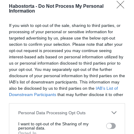
kommentek olvasgatását, nem veszek tudomást ezekről
Habostorta -
Do Not Process My Personal
– mondta, hozzátéve: sok pozitív üzenetet is kapott.
Information
Csaba ugyan nem cáfolta, hogy eddig nem igazán
If you wish to opt-out of the sale, sharing to third parties, or
sikerült enyhíteni a saját családjában dúló viszályt, de
processing of your personal or sensitive information for
szerinte mindig meg kell őrizni a reményt.
targeted advertising by us, please use the below opt-out
section to confirm your selection. Please note that after your
– Nagyon remélem, egyszer majd eljutunk odáig – talán
opt-out request is processed you may continue seeing
éppen egy karácsony alkalmával –, hogy békésen tudunk
interest-based ads based on personal information utilized by
majd üldögélni, beszélgetni – mondja.
us or personal information disclosed to third parties prior to
your opt-out. You may separately opt-out of the further
Megosztás:
Facebook
Twitter
Pinterest
disclosure of your personal information by third parties on the
IAB’s list of downstream participants. This information may
also be disclosed by us to third parties on the
IAB’s List of
Címkék:
Vastag Csaba
,
család
,
elfogadás
,
viszály
,
Downstream Participants
that may further disclose it to other
Domján Evelin
third parties.
Korábbi bejegyzések
Következő bejegyzés
Please note that this website/app uses one or more Google
Personal Data Processing Opt Outs
services and may gather and store information including but
not limited to your visit or usage behaviour. You may click to
I want to opt-out of the Sharing of my
personal data.
grant or deny consent to Google and its third-party tags to
HASONLÓ BEJEGYZÉSEK
Opted In