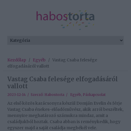
Kezdőlap
/
Egyéb
/
Vastag Csaba felesége
elfogadásáról vallott
Vastag Csaba felesége elfogadásáról
vallott
2023-12-14 / Szerző:
Habostorta
/
Egyéb
,
Párkapcsolat
Az első közös karácsonyra készül Domján Evelin és férje
Vastag Csaba énekes-előadóművész, akik arról beszéltek,
mennyire meghatározó számukra mindaz, amit a
családjukból hoztak. Csaba abban is reménykedik, hogy
egyszer majd a saját családja megbékél vele.