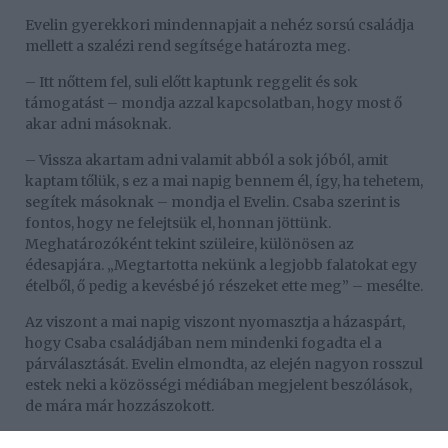
Evelin gyerekkori mindennapjait a nehéz sorsú családja
mellett a szalézi rend segítsége határozta meg.
– Itt nőttem fel, suli előtt kaptunk reggelit és sok
támogatást – mondja azzal kapcsolatban, hogy most ő
akar adni másoknak.
– Vissza akartam adni valamit abból a sok jóból, amit
kaptam tőlük, s ez a mai napig bennem él, így, ha tehetem,
segítek másoknak – mondja el Evelin. Csaba szerint is
fontos, hogy ne felejtsük el, honnan jöttünk.
Meghatározóként tekint szüleire, különösen az
édesapjára. „Megtartotta nekünk a legjobb falatokat egy
ételből, ő pedig a kevésbé jó részeket ette meg” – mesélte.
Az viszont a mai napig viszont nyomasztja a házaspárt,
hogy Csaba családjában nem mindenki fogadta el a
párválasztását. Evelin elmondta, az elején nagyon rosszul
estek neki a közösségi médiában megjelent beszólások,
de mára már hozzászokott.
– Az elején nagy pofon volt, de már abbahagytam a