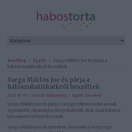
Kezdőlap
/
Egyéb
/
Varga Miklós Joe és párja a
hálószobatitkaikról beszéltek
Varga Miklós Joe és párja a
hálószobatitkaikról beszéltek
2023-10-05 / Szerző:
Habostorta
/
Egyéb
,
Szerelem
Varga Miklós Joe és párja, Csenge teljesen odavannak
egymásért, olyannyira, hogy kiderült, akár napi kétszer-
háromszor is hancúroznak.
Varga Miklós Joe és szerelme, Hrovatin Csenge egy