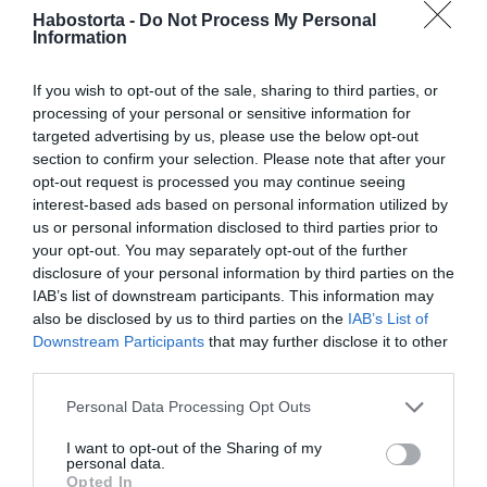
eredeti válasza a 10 volt, mire Joe felháborodott, és arra
Habostorta -
Do Not Process My Personal
kérte, számolják meg, hogy heti hányszor szeretkeznek.
Information
Ha egy kicsit osztasz, meg ki is vonsz belőle, mert nem
tudunk minden nap együtt lenni, de hogy ha meg van a
If you wish to opt-out of the sale, sharing to third parties, or
napi 2-3 az jó... én egy tízest mondtam
processing of your personal or sensitive information for
targeted advertising by us, please use the below opt-out
– kezdte megmagyarázni a számításait Csenge.
section to confirm your selection. Please note that after your
opt-out request is processed you may continue seeing
– Keveset mondtál, életem – zárta rövidre a párja.
interest-based ads based on personal information utilized by
us or personal information disclosed to third parties prior to
Megosztás:
Facebook
Twitter
Pinterest
your opt-out. You may separately opt-out of the further
disclosure of your personal information by third parties on the
IAB’s list of downstream participants. This information may
Címkék:
szerelem
,
hálószoba
,
szexualitás
,
Varga
also be disclosed by us to third parties on the
IAB’s List of
Miklós Joe
,
tűz
Downstream Participants
that may further disclose it to other
third parties.
Korábbi bejegyzések
Következő bejegyzés
Please note that this website/app uses one or more Google
Personal Data Processing Opt Outs
services and may gather and store information including but
not limited to your visit or usage behaviour. You may click to
I want to opt-out of the Sharing of my
HASONLÓ BEJEGYZÉSEK
personal data.
grant or deny consent to Google and its third-party tags to
Opted In