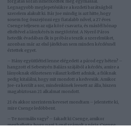
forgatás során ismerkedtek meg egymással.
Legnagyobb meglepetésükre a kezdeti barátságból
szerelem alakult ki. Bár Joe mindig is azt hitte, hogy
sosem fog összejönni egy fiatalabb nővel, a 27 éves
Csenge teljesen az ujja köré csavarta, és másfél hónap
elteltével a lánykérés is megtörtént. A Nyerő Páros
hetedik évadában ők is próbára teszik a szerelmüket,
azonban már az első játékban sem minden kérdésnél
értettek egyet.
– Hány együttléttel lenne elégedett a párod egy héten? –
hangzott el Sebestyén Balázs szájából a kérdés, amire a
lányoknak előzetesen választ kellett adniuk, a fiúknak
pedig kitalálni, hogy mit mondott a kedvesük. Amikor
Joe-ra került a sor, mindenkinek leesett az álla, hiszen
magabiztosan 21 alkalmat mondott.
21 és akkor szerintem keveset mondtam – jelentette ki,
mire Csenge ledöbbent.
– Te normális vagy? – fakadt ki Csenge, amikor
meghallotta, hogy napi 3-mal számolt a párja. Csenge