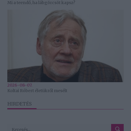
Mi a teendő, ha lábgörcsöt kapsz?
2026-08-07.
Koltai Róbert életükről mesélt
HIRDETÉS