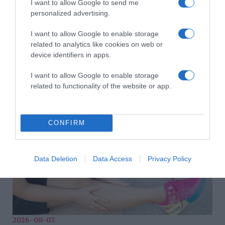
I want to allow Google to send me
personalized advertising.
I want to allow Google to enable storage
related to analytics like cookies on web or
device identifiers in apps.
2026-08-07.
I want to allow Google to enable storage
Grillezett halloumis cukkinis tésztasaláta
related to functionality of the website or app.
CONFIRM
Data Deletion
Data Access
Privacy Policy
2026-08-07.