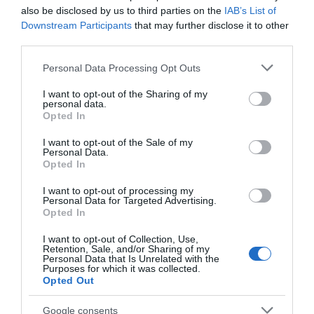
also be disclosed by us to third parties on the
IAB’s List of
Ha már úgy alakul, hogy idén vasárnapra esik a szerelem
Downstream Participants
that may further disclose it to other
ünnepe, akkor miért kellene korán kelnetek? Lepd meg a
third parties.
párod egy kényeztető, lazítós reggelivel az ágyban, és
közösen fogyasszátok el. Közben ráérősen
Please note that this website/app uses one or more Google
Personal Data Processing Opt Outs
beszélgessetek végre egy jót, a hétköznapok
services and may gather and store information including but
rohanásában úgy sem jut soha egymásra elég idő.
not limited to your visit or usage behaviour. You may click to
I want to opt-out of the Sharing of my
personal data.
grant or deny consent to Google and its third-party tags to
A fenti néhány ötlet csupán a kiindulópont, bátran
Opted In
use your data for below specified purposes in below Google
kísérletezzetek, és legyetek kreatívak. Csak azt tartsátok
consent section.
szem előtt, hogy ez az este rólatok szól, az együtt töltött
I want to opt-out of the Sale of my
Personal Data.
minőségi időről, néhány megismételhetetlen és
Opted In
remélhetőleg felejthetetlen pillanatról, ami még inkább
egy egységgé kovácsol majd benneteket.
I want to opt-out of processing my
Personal Data for Targeted Advertising.
Opted In
I want to opt-out of Collection, Use,
Retention, Sale, and/or Sharing of my
Personal Data that Is Unrelated with the
Purposes for which it was collected.
Opted Out
Google consents