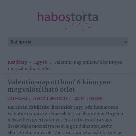
Kezdőlap
/
Egyéb
/
Valentin-nap otthon? 6 könnyen
megvalósítható ötlet
Valentin-nap otthon? 6 könnyen
megvalósítható ötlet
2021-02-11 / Szerző:
Habostorta
/
Egyéb
,
Szerelem
Karantén és kijárási tilalom ide vagy oda, hamarosan
Valentin-nap, a szerelmesek legszebb ünnepe. Ha jelen
helyzetben gyertyafényes éttermi vacsorára vagy
összebújós mozizásra nem is gondolhattok, azért
elkeseredni nincs ok. Miért ne randizhatnátok ezen az