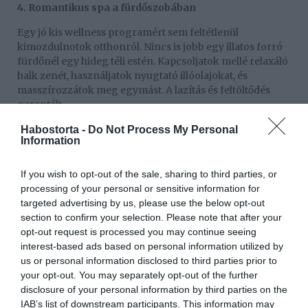
4. Romantikus spa a fürdőszobában
Egy jó kis wellness programért sem feltétlenül
kimozdulnotok otthonról. Nincs is jobb egy illatos forró
fürdőnél egy hideg téli estén. Kapcsoljatok mellé relaxáló
halk zenét, használjatok nyugtató illóolajokat, és
masszírozzátok meg egymást. A lazítás és feltöltődés
garantált.
5. Kvíz
Habostorta -
Do Not Process My Personal
Information
Ha szerettek játszani, akkor kellemes szórakozást
nyújthat egy „ismerkedős” kvíz. Ezt többféleképpen is
If you wish to opt-out of the sale, sharing to third parties, or
játszatjátok. Mindketten írjatok össze 10-10 kérdést,
processing of your personal or sensitive information for
olyan témákban, amelyet még nem tudtok a másikról.
targeted advertising by us, please use the below opt-out
Vagy meg is fordíthatjátok a dolgot, és tegyetek fel
section to confirm your selection. Please note that after your
magatokról 10 kérdést, amelyre a párotoknak kell
opt-out request is processed you may continue seeing
válaszolnia. A végeredmény mindenképpen tanulságos
interest-based ads based on personal information utilized by
lesz, kiderül ugyanis, hogy valójában mennyire ismeritek
us or personal information disclosed to third parties prior to
egymást.
your opt-out. You may separately opt-out of the further
disclosure of your personal information by third parties on the
6. Reggeli az ágyban
IAB’s list of downstream participants. This information may