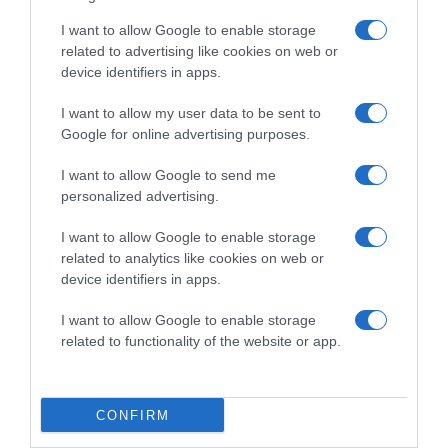
I want to allow Google to enable storage
related to advertising like cookies on web or
device identifiers in apps.
I want to allow my user data to be sent to
Google for online advertising purposes.
Megosztás:
Facebook
Twitter
Pinterest
I want to allow Google to send me
Címkék:
szerelem
,
ünnep
,
ötletek
,
Valentin nap
,
personalized advertising.
program
,
otthoni program
I want to allow Google to enable storage
Korábbi bejegyzések
Következő bejegyzés
related to analytics like cookies on web or
device identifiers in apps.
I want to allow Google to enable storage
HASONLÓ BEJEGYZÉSEK
related to functionality of the website or app.
CONFIRM