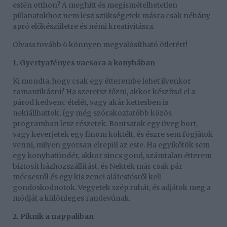
estén otthon? A meghitt és megismételhetetlen
pillanatokhoz nem lesz szükségetek másra csak néhány
apró előkészületre és némi kreativitásra.
Olvass tovább 6 könnyen megvalósítható ötletért!
1. Gyertyafényes vacsora a konyhában
Ki mondta, hogy csak egy étterembe lehet ilyenkor
romantikázni? Ha szeretsz főzni, akkor készítsd el a
párod kedvenc ételét, vagy akár kettesben is
nekiállhattok, így még szórakoztatóbb közös
programban lesz részetek. Bontsatok egy üveg bort,
vagy keverjetek egy finom koktélt, és észre sem fogjátok
venni, milyen gyorsan elrepül az este. Ha egyikőtök sem
egy konyhatündér, akkor sincs gond, számtalan étterem
biztosít házhozszállítást, és Nektek már csak pár
mécsesről és egy kis zenei aláfestésről kell
gondoskodnotok. Vegyetek szép ruhát, és adjátok meg a
módját a különleges randevúnak.
2. Piknik a nappaliban