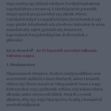
Vagy esetleg egy fűthető erkélyen, bevállalósabbaknak
nagykabátban a teraszon. A távolságtartás garantált,
mégis egyedi program lehet egy piknik otthon.
Csináljatok helyet a nappali közepén és terítsetek le egy
nagy plédet. Készítsétek oda a kedvenc italotokat és némi
nassolnivalót, sajtot, gyümölcsöt, desszertet,
kapcsoljatok hangulatvilágítást, és élvezzétek a
pillanatot.
Ezt is olvasd el! -
Az 50 legszebb szerelmi vallomás
Valentin-napra
3. Mozimaraton
Filmmániások előnyben. Ha ilyen ínséges időkben sem
szeretnétek mellőzni a mozi élményét, akkor tartsatok
otthon egy filmes maratont. Válogassátok össze a nagy
kedvenceket, vagy gyűjtsetek néhány régi bakancslistás
alkotást, amire sosem volt időtök. Most itt a remek
alkalom, elég egy nagy tál popcorn, és még a kanapéról
sem kell felállnotok.