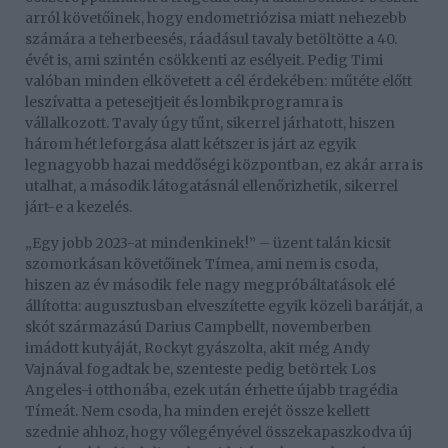
arról követőinek, hogy endometriózisa miatt nehezebb
számára a teherbeesés, ráadásul tavaly betöltötte a 40.
évét is, ami szintén csökkenti az esélyeit. Pedig Timi
valóban minden elkövetett a cél érdekében: műtéte előtt
leszívatta a petesejtjeit és lombikprogramra is
vállalkozott. Tavaly úgy tűnt, sikerrel járhatott, hiszen
három hét leforgása alatt kétszer is járt az egyik
legnagyobb hazai meddőségi központban, ez akár arra is
utalhat, a második látogatásnál ellenőrizhetik, sikerrel
járt-e a kezelés.
„Egy jobb 2023-at mindenkinek!” – üzent talán kicsit
szomorkásan követőinek Tímea, ami nem is csoda,
hiszen az év második fele nagy megpróbáltatások elé
állította: augusztusban elveszítette egyik közeli barátját, a
skót származású Darius Campbellt, novemberben
imádott kutyáját, Rockyt gyászolta, akit még Andy
Vajnával fogadtak be, szenteste pedig betörtek Los
Angeles-i otthonába, ezek után érhette újabb tragédia
Tímeát. Nem csoda, ha minden erejét össze kellett
szednie ahhoz, hogy vőlegényével összekapaszkodva új