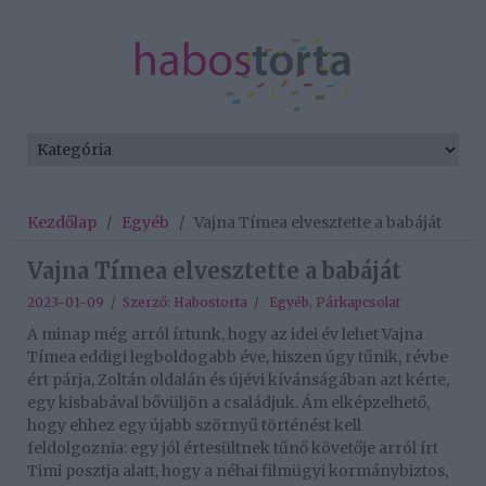
Kezdőlap
/
Egyéb
/
Vajna Tímea elvesztette a babáját
Vajna Tímea elvesztette a babáját
2023-01-09 / Szerző:
Habostorta
/
Egyéb
,
Párkapcsolat
A minap még arról írtunk, hogy az idei év lehet Vajna
Tímea eddigi legboldogabb éve, hiszen úgy tűnik, révbe
ért párja, Zoltán oldalán és újévi kívánságában azt kérte,
egy kisbabával bővüljön a családjuk. Ám elképzelhető,
hogy ehhez egy újabb szörnyű történést kell
feldolgoznia: egy jól értesültnek tűnő követője arról írt
Timi posztja alatt, hogy a néhai filmügyi kormánybiztos,