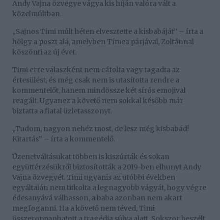
Andy Vajna özvegye vágya kis híján valóra vált a
közelmúltban.
„Sajnos Timi múlt héten elvesztette a kisbabáját” – írta a
hölgy a poszt alá, amelyben Tímea párjával, Zoltánnal
köszönti az új évet.
Timi erre válaszként nem cáfolta vagy tagadta az
értesülést, és még csak nem is utasította rendre a
kommentelőt, hanem mindössze két sírós emojival
reagált. Ugyanez a követő nem sokkal később már
biztatta a fiatal üzletasszonyt.
„Tudom, nagyon nehéz most, de lesz még kisbabád!
Kitartás” – írta a kommentelő.
Üzenetváltásukat többen is kiszúrták és sokan
együttérzésükről biztosították a 2019-ben elhunyt Andy
Vajna özvegyét. Timi ugyanis az utóbbi években
egyáltalán nem titkolta a legnagyobb vágyát, hogy végre
édesanyává válhasson, a baba azonban nem akart
megfoganni. Ha a követő nem téved, Timi
összeroppanhatott a tragédia súlya alatt. Sokszor beszélt