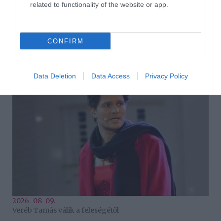
related to functionality of the website or app.
Korábbi bejegyzések
Következő bejegyzés
CONFIRM
HASONLÓ BEJEGYZÉSEK
Data Deletion
Data Access
Privacy Policy
2026-08-09.
Veréb Tamás válik a feleségétől