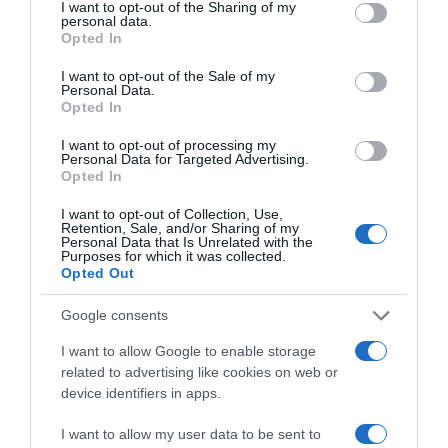
Korábbi bejegyzések
Következő bejegyzés
not limited to your visit or usage behaviour. You may click to
I want to opt-out of the Sharing of my
personal data.
grant or deny consent to Google and its third-party tags to
Opted In
use your data for below specified purposes in below Google
consent section.
HASONLÓ BEJEGYZÉSEK
I want to opt-out of the Sale of my
Personal Data.
Opted In
I want to opt-out of processing my
Personal Data for Targeted Advertising.
Opted In
I want to opt-out of Collection, Use,
Retention, Sale, and/or Sharing of my
Personal Data that Is Unrelated with the
Purposes for which it was collected.
Opted Out
Google consents
I want to allow Google to enable storage
2026-08-10.
related to advertising like cookies on web or
Lola őszinte vallomása az anyaságról
device identifiers in apps.
I want to allow my user data to be sent to