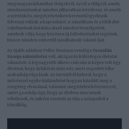
megmagyarázhatatlan dolgokról. Arról a világról, amely
mindannyiunkat minden pillanatban körülvesz, és amely
a szívünkön, megérzéseinken keresztül igyekszik
felvenni velünk a kapcsolatot. A misztikum és a földi élet
rejtelmeinek kutatása átsző minden beszélgetést,
amelyek célja, hogy közösen új felfedezéseket tegyünk,
hiszen minden embertől tanulhatunk valami újat.
Az újabb adásban Peller Mariann vendége
Oroszlán
Szonja színművész
volt, aki igazán különleges életutat
választott. A legnagyobb sikere csúcsán is képes volt úgy
dönteni, hogy új kihívás után néz, mert engedett lelke
szabadságvágyának. Az interjúból kiderül, hogy a
művésznő egyke kislányként hogyan küzdött meg a
rengeteg elvárással, valamint megfelelési kényszerrel,
miért gondolja úgy, hogy az életben nincsenek
véletlenek, és miként vezetett az útja a színpadtól a
lóistállóig.