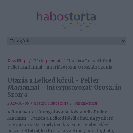
Kezdőlap
/
Párkapcsolat
/
Utazás a Lelked körül -
Peller Mariannal - Interjúsorozat: Oroszlán Szonja
Utazás a Lelked körül - Peller
Mariannal - Interjúsorozat: Oroszlán
Szonja
2023-06-05 / Szerző:
Habostorta
/
Párkapcsolat
A
Randivonal támogatásával
folytatódik
Peller
Mariann - Utazás a Lelked körül
című, nagysikerű
interjúsorozata, amelyben közismert emberekkel
beszélget hitről, lélekről, a kézzel meg nem fogható,