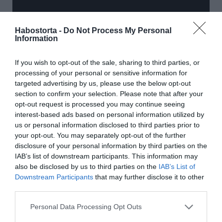
Habostorta -
Do Not Process My Personal
Information
If you wish to opt-out of the sale, sharing to third parties, or
processing of your personal or sensitive information for
targeted advertising by us, please use the below opt-out
section to confirm your selection. Please note that after your
opt-out request is processed you may continue seeing
interest-based ads based on personal information utilized by
us or personal information disclosed to third parties prior to
your opt-out. You may separately opt-out of the further
disclosure of your personal information by third parties on the
IAB’s list of downstream participants. This information may
Megosztás:
Facebook
Twitter
Pinterest
also be disclosed by us to third parties on the
IAB’s List of
Downstream Participants
that may further disclose it to other
third parties.
Címkék:
interjú
,
Peller Mariann
,
Utazás a Lelked
körül
,
Oroszlán Szonja
Please note that this website/app uses one or more Google
Personal Data Processing Opt Outs
services and may gather and store information including but