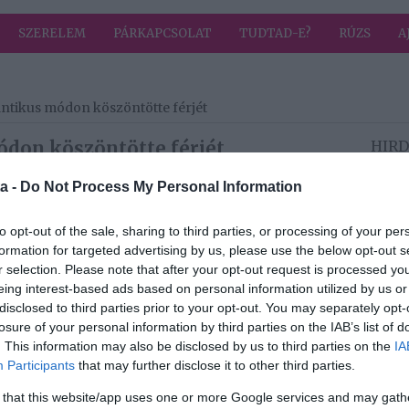
SZERELEM
PÁRKAPCSOLAT
TUDTAD-E?
RÚZS
A
ntikus módon köszöntötte férjét
don köszöntötte férjét
HIRD
,
Szerelem
a -
Do Not Process My Personal Information
 Tóth Vera.
to opt-out of the sale, sharing to third parties, or processing of your per
 Pauli Zoltán, Tóth Vera férje. Az énekesnő a jeles
formation for targeted advertising by us, please use the below opt-out s
gható módon köszöntette szerelmét: egy romantikus
r selection. Please note that after your opt-out request is processed y
ly néhány héttel ezelőtt volt. A fotóhoz néhány
eing interest-based ads based on personal information utilized by us or
disclosed to third parties prior to your opt-out. You may separately opt-
 neked boldog születésnapot, Jóskám. Nem adhatok
losure of your personal information by third parties on the IAB’s list of
tést, de szerintem egyikünknek sem kell több ennél.
. This information may also be disclosed by us to third parties on the
IA
ttem, én meg, hát… továbbra is hozom a megszokott
Participants
that may further disclose it to other third parties.
oz, melyet Facebook-oldalán osztott meg.
 that this website/app uses one or more Google services and may gath