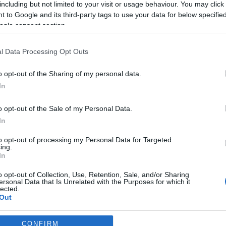
including but not limited to your visit or usage behaviour. You may click 
Pinterest
 to Google and its third-party tags to use your data for below specifi
ogle consent section.
köszöntés
,
Toth Vera
,
Pauli Zoltán
l Data Processing Opt Outs
Következő bejegyzés
o opt-out of the Sharing of my personal data.
In
o opt-out of the Sale of my Personal Data.
In
to opt-out of processing my Personal Data for Targeted
ing.
In
2026-08-07.
2026-08-07.
o opt-out of Collection, Use, Retention, Sale, and/or Sharing
lloumis
Mi a teendő, ha
Koltai Róbert
ersonal Data that Is Unrelated with the Purposes for which it
lábgörcsöt kapsz?
életükről mesélt
lected.
Out
consents
CONFIRM