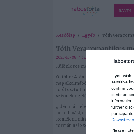
RANDI
Kezdőlap
/
Egyéb
/
Tóth Vera roma
Tóth Vera romantikus mó
2023-10-08 / Szerző:
Habostorta
/
Egyéb
Habostort
Különleges módon köszöntötte férjét
If you wish 
Október 4-én ünnepelte születésnapját
sensitive in
nap alkalmából szeretetteljes és me
confirm you
fotót osztott meg az esküvőjükről, me
continue se
szívmelengető sort is írt:
information 
„Idén már feleségedként kívánhatok
further disc
neked mást, csak nyugalmat és megér
participants
Remélem, mindig boldog leszel melle
Downstream 
formát, na! Szeretlek" – írta a fotóh
Please note