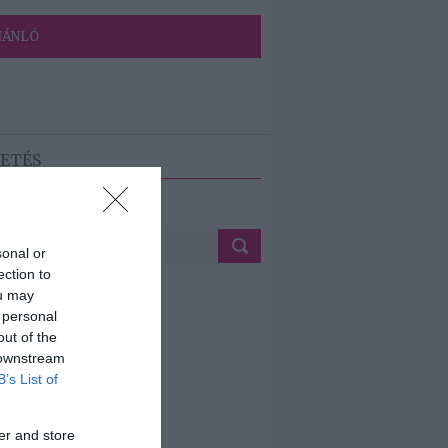
JÁNLÓ
ETÉS
sonal or
ection to
ou may
 personal
out of the
 downstream
B’s List of
er and store