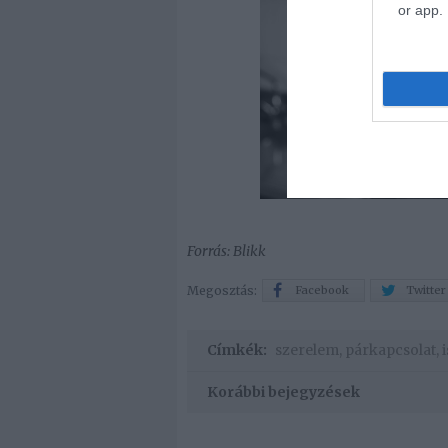
or app.
Forrás: Blikk
Megosztás:
Facebook
Twitter
Címkék:
szerelem
,
párkapcsolat
,
Korábbi bejegyzések