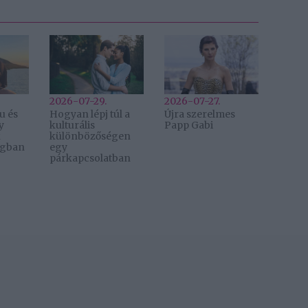
2026-07-29.
2026-07-27.
u és
Hogyan lépj túl a
Újra szerelmes
y
kulturális
Papp Gabi
k
különbözőségen
ágban
egy
párkapcsolatban