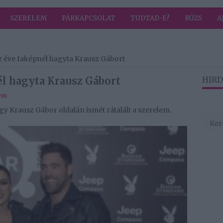
SZERELEM
PÁRKAPCSOLAT
TUDTAD-E?
RÚZS
A
íz éve faképnél hagyta Krausz Gábort
él hagyta Krausz Gábort
HIRD
em
gy Krausz Gábor oldalán ismét rátalált a szerelem.