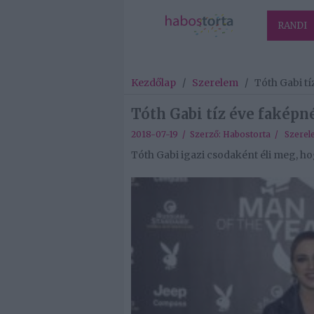
RANDI
Kezdőlap
/
Szerelem
/
Tóth Gabi t
Tóth Gabi tíz éve faképn
2018-07-19 / Szerző:
Habostorta
/
Szerel
Tóth Gabi igazi csodaként éli meg, ho