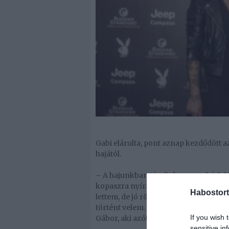
Gabi elárulta, pont aznap kezdődött 
hajától.
– A hajunkban tároljuk a rossz kódol
kopaszra nyíratják a fejüket, hogy 
Habostort
lettem, de jó rövid lett a hajam, én íg
történt velem. (...) És hihetetlen, de 
If you wish 
Gábor, aki azóta a párom, a társam, 
sensitive in