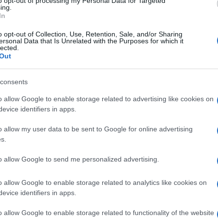
to opt-out of processing my Personal Data for Targeted
ing.
. Nem csoda, hiszen sokat vártak a kapcsolat
In
o opt-out of Collection, Use, Retention, Sale, and/or Sharing
ott engem egy szórakozóhelyen, de akkor én csúnyán
ersonal Data that Is Unrelated with the Purposes for which it
lected.
am nyitott a párkapcsolatra – árulta el Gabi, aki
Out
akkor találtak egymásra, amikor már készen álltak.
consents
o allow Google to enable storage related to advertising like cookies on
evice identifiers in apps.
o allow my user data to be sent to Google for online advertising
s.
to allow Google to send me personalized advertising.
o allow Google to enable storage related to analytics like cookies on
evice identifiers in apps.
o allow Google to enable storage related to functionality of the website