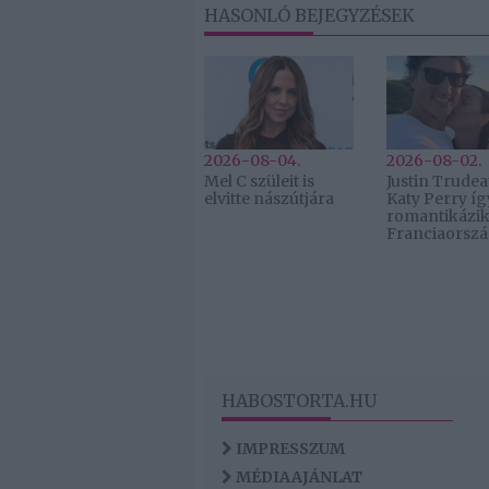
HASONLÓ BEJEGYZÉSEK
2026-08-04.
2026-08-02.
Mel C szüleit is
Justin Trudea
elvitte nászútjára
Katy Perry íg
romantikázi
Franciaorsz
HABOSTORTA.HU
IMPRESSZUM
MÉDIAAJÁNLAT