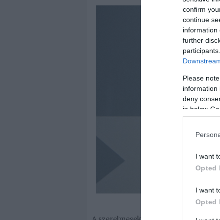
confirm you
continue se
information 
further disc
participants
Downstream 
Please note
information 
deny consent
in below Go
Persona
I want t
Opted 
I want t
Opted 
A szerelmesek egyelőre nem tervezn