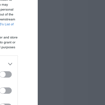
ou may
 personal
out of the
 downstream
B’s List of
er and store
to grant or
ed purposes