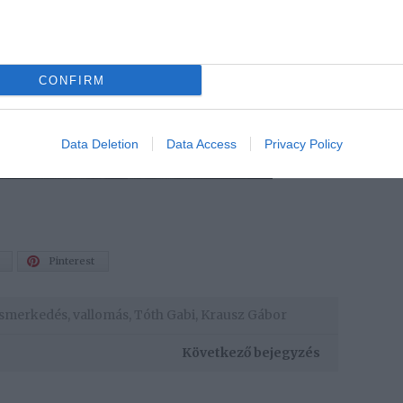
CONFIRM
Data Deletion
Data Access
Privacy Policy
Pinterest
ismerkedés
,
vallomás
,
Tóth Gabi
,
Krausz Gábor
Következő bejegyzés