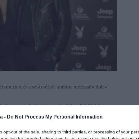
az ismerkedés a sztárséffel, amikor megszabadult a
ásokat, nem véletlen, hogy a buddhisták időnként
semmi rossz ne maradjon meg. Kopasz ugyan nem
a -
Do Not Process My Personal Information
y szakítottam a múlttal, mindazzal a rosszal, ami addig
megtörtént a csoda, aznap este először írt rám Krausz
to opt-out of the sale, sharing to third parties, or processing of your per
a szerelmem – mesélte Gabi a Story magazinnak.
formation for targeted advertising by us, please use the below opt-out s