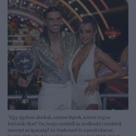
"Egy ágyban aludtak, szintet léptek, kézen fogva
fotózták őket." De, hogy ezekből az árulkodó címekből
mennyi az igazság? Az énekesnő és a profi táncos