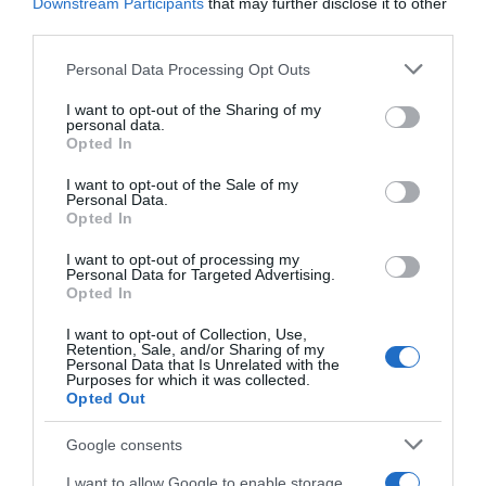
Downstream Participants
that may further disclose it to other
third parties.
Megosztás:
Facebook
Twitter
Pinterest
Please note that this website/app uses one or more Google
Personal Data Processing Opt Outs
services and may gather and store information including but
not limited to your visit or usage behaviour. You may click to
I want to opt-out of the Sharing of my
Címkék:
kapcsolat
,
barátság
,
Tóth Andi
,
Andrei
personal data.
grant or deny consent to Google and its third-party tags to
Mangra
Opted In
use your data for below specified purposes in below Google
consent section.
I want to opt-out of the Sale of my
Korábbi bejegyzések
Következő bejegyzés
Personal Data.
Opted In
I want to opt-out of processing my
HASONLÓ BEJEGYZÉSEK
Personal Data for Targeted Advertising.
Opted In
I want to opt-out of Collection, Use,
Retention, Sale, and/or Sharing of my
Personal Data that Is Unrelated with the
Purposes for which it was collected.
Opted Out
Google consents
I want to allow Google to enable storage