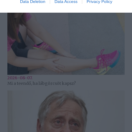
Data Deletion
Data Access
Privacy Policy
2026-08-07.
Mi a teendő, ha lábgörcsöt kapsz?