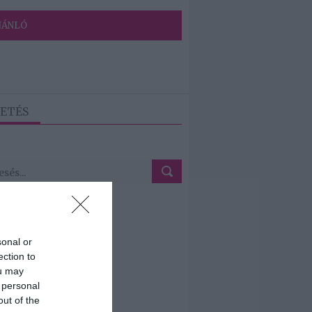
JÁNLÓ
ETÉS
sonal or
ection to
ou may
 personal
out of the