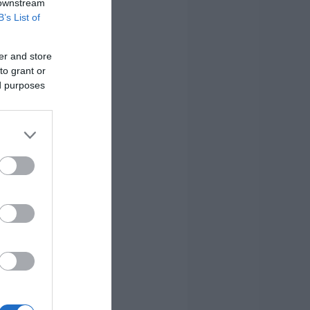
 downstream
B’s List of
er and store
to grant or
ed purposes