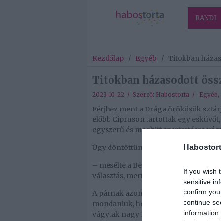
RANDI
Kezdőlap
/
Egyéb
/
Titokban házas
Titokban házasodott öss
2023-10-22 / Szerző:
Habostorta
/
Egyéb
,
Férjhez ment a Drága örökösök sztárj
előbb Cipruson tartottak egy esküvőt, 
egyszerű és meghitt szertartásra vágy
Úgy döntöttünk, megszökünk, hogy 
Habostort
– mesélte a Best magazinnak Mezei Léd
If you wish 
választás, mert ott még szeptember vé
sensitive in
confirm you
A párnak azonban akadt nehézsége is. 
continue se
mondaniuk, hogy a nagy napon csak ők
information 
vágytak nagy násznépre. Dörmer Csaba 