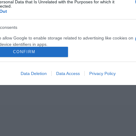
ersonal Data that Is Unrelated with the Purposes for which it
lected.
Out
consents
o allow Google to enable storage related to advertising like cookies on
evice identifiers in apps.
2026-08-09.
2026-08-09.
CONFIRM
re a 3
Veréb Tamás válik
Nagy bejelentést
o allow my user data to be sent to Google for online advertising
ú
a feleségétől
tett Kabai András
s.
Data Deletion
Data Access
Privacy Policy
to allow Google to send me personalized advertising.
o allow Google to enable storage related to analytics like cookies on
evice identifiers in apps.
o allow Google to enable storage related to functionality of the website