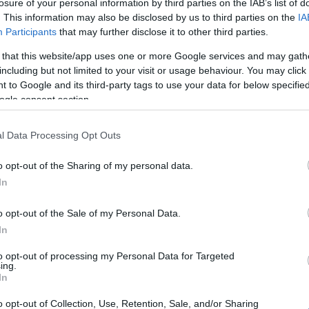
losure of your personal information by third parties on the IAB’s list of
gy a fiúk megnősül.
. This information may also be disclosed by us to third parties on the
IA
ák. Megértették. Pláne, hogy hangsúlyoztuk, itthon is
Participants
that may further disclose it to other third parties.
ozzá szűk körben, tehát volt egy igazi esküvőnk
 that this website/app uses one or more Google services and may gath
e hozzá Mezei Léda.
including but not limited to your visit or usage behaviour. You may click 
ak egy régi ékszeréből készíttette el a gyűrűket, mert
 to Google and its third-party tags to use your data for below specifi
ékezni róla. Mezei Léda és Dörmer Csaba örökre a
ogle consent section.
ngerparton kimondták egymásnak a boldogító igent.
l Data Processing Opt Outs
ünkbe zártuk. És ugyan Csabát többször hívom még a
 bírom, és lehet, így is marad
o opt-out of the Sharing of my personal data.
In
o opt-out of the Sale of my Personal Data.
Pinterest
In
kos
,
Mezei Léda
,
Dörmer Csaba
to opt-out of processing my Personal Data for Targeted
ing.
In
Következő bejegyzés
o opt-out of Collection, Use, Retention, Sale, and/or Sharing