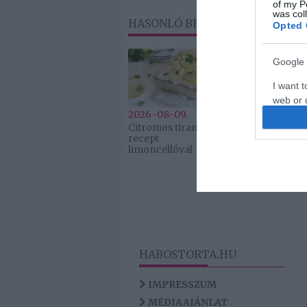
of my P
was col
HASONLÓ BEJEGYZÉSEK
Opted 
Google 
I want t
web or d
2026-08-09.
2026-08-09.
Citromos tiramisu
Ha izzadsz, er
I want t
recept
létfontosság
purpose
limoncellóval
elemre van
szükség
I want 
I want t
web or d
I want t
HABOSTORTA.HU
or app.
IMPRESSZUM
MÉDIAAJÁNLAT