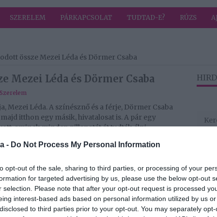
SZERELEM
PÁRKAPCSOLAT
TUDTAD-E?
RÚZS
A
odott össze Mezei Léda és Dörmer Csaba
ze Mezei Léda és Dörmer Csaba
HIRD
Szerelem
a, Mezei Léda. A színésznő és a férje, Dörmer Csaba
majd itthon egy másik, hivatalosat is. A pár egy
ott, aminek minden pillanatát át tudták élni.
a tengerparton mondjuk ki egymásnak: akarom!
a -
Do Not Process My Personal Information
a, aki hozzátette: végül azért Ciprusra esett a
to opt-out of the sale, sharing to third parties, or processing of your per
gén is jó meleg van.
formation for targeted advertising by us, please use the below opt-out s
r selection. Please note that after your opt-out request is processed y
A családjuknak és a barátaiknak el kellett
eing interest-based ads based on personal information utilized by us or
 lesznek ott, valamint a két tanújuk, ugyanis nem
disclosed to third parties prior to your opt-out. You may separately opt-
gyermekeivel is tudatni kellett a hírt, ám a szülei