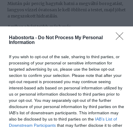
Miután pár percig hagytuk hatni a megváltó borogatást,
langyos vízzel óvatosan le kell öblíteni a testet, majd jöhet
a megszokott hidratálás.
Amikor a házi trükk már kevés
Bár ez a népi praktika csodákra képes, a dörzsölt
Habostorta -
Do Not Process My Personal
Information
szakemberek arra figyelmeztetnek, hogy az emberi
egészség nem játék. Ha a napégés annyira brutális, hogy
a felhólyagosodott bőr már teljesen felrepedezett, vagy
If you wish to opt-out of the sale, sharing to third parties, or
súlyos láz és allergiás reakció lép fel, azonnal orvoshoz
processing of your personal or sensitive information for
vagy dermatológus szakemberhez kell fordulni.
targeted advertising by us, please use the below opt-out
section to confirm your selection. Please note that after your
A szakértők kerek-perec kimondták: a legjobb kezelés
opt-out request is processed you may continue seeing
továbbra is a kőkemény prevenció. Mielőtt bárki
interest-based ads based on personal information utilized by
kimerészkedne a tűző napra, kötelező a legmagasabb
us or personal information disclosed to third parties prior to
faktorszámú fényvédő krémek használata, a megfelelő
your opt-out. You may separately opt-out of the further
kalap viselése és a hidratálás, hiszen egy tönkretett
disclosure of your personal information by third parties on the
szöveti szerkezetet utólag sokkal nehezebb és
IAB’s list of downstream participants. This information may
fájdalmasabb helyrehozni, mint megelőzni a bajt.
also be disclosed by us to third parties on the
IAB’s List of
Downstream Participants
that may further disclose it to other
third parties.
Megosztás:
Facebook
Twitter
Pinterest