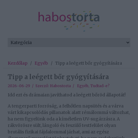
Kezdőlap
/
Egyéb
/
Tipp a leégett bőr gyógyítására
Tipp a leégett bőr gyógyítására
2026-06-29 / Szerző:
Habostorta
/
Egyéb
,
Tudtad-e?
Idd ezt és drámaian javíthatod a leégett bőröd állapotát!
A tengerparti forróság, a felhőtlen napsütés és a várva
várt kikapcsolódás pillanatok alatt rémálommá változhat,
ha nem figyelünk oda a kíméletlen UV-sugárzásra. A
rákvörösre sült, lángoló és feszülő testfelület olyan
brutális fizikai fájdalommal járhat, ami az egész