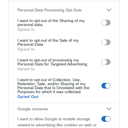
Please note that this website/app uses one or more Google
Personal Data Processing Opt Outs
services and may gather and store information including but
Címkék:
bor
,
gyógyír
,
házilag
,
égés
,
Nap
not limited to your visit or usage behaviour. You may click to
I want to opt-out of the Sharing of my
personal data.
grant or deny consent to Google and its third-party tags to
Korábbi bejegyzések
Következő bejegyzés
Opted In
use your data for below specified purposes in below Google
consent section.
I want to opt-out of the Sale of my
Personal Data.
HASONLÓ BEJEGYZÉSEK
Opted In
I want to opt-out of processing my
Personal Data for Targeted Advertising.
Opted In
I want to opt-out of Collection, Use,
Retention, Sale, and/or Sharing of my
Personal Data that Is Unrelated with the
Purposes for which it was collected.
Opted Out
Google consents
I want to allow Google to enable storage
related to advertising like cookies on web or