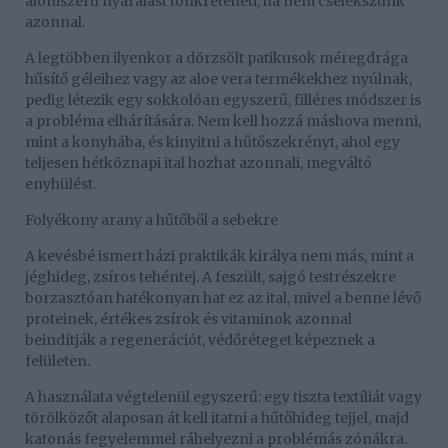
álomszerű nyaralást tönkreteheti, ha nem cselekszünk
azonnal.
A legtöbben ilyenkor a dörzsölt patikusok méregdrága
hűsítő géleihez vagy az aloe vera termékekhez nyúlnak,
pedig létezik egy sokkolóan egyszerű, filléres módszer is
a probléma elhárítására. Nem kell hozzá máshova menni,
mint a konyhába, és kinyitni a hűtőszekrényt, ahol egy
teljesen hétköznapi ital hozhat azonnali, megváltó
enyhülést.
Folyékony arany a hűtőből a sebekre
A kevésbé ismert házi praktikák királya nem más, mint a
jéghideg, zsíros tehéntej. A feszült, sajgó testrészekre
borzasztóan hatékonyan hat ez az ital, mivel a benne lévő
proteinek, értékes zsírok és vitaminok azonnal
beindítják a regenerációt, védőréteget képeznek a
felületen.
A használata végtelenül egyszerű: egy tiszta textíliát vagy
törölközőt alaposan át kell itatni a hűtőhideg tejjel, majd
katonás fegyelemmel ráhelyezni a problémás zónákra.