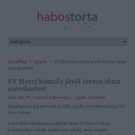
Kezdőlap
/
Egyéb
/
VV Merci komoly jövőt tervez olasz
szerelmével
VV Merci komoly jövőt tervez olasz
szerelmével
2026-06-29 / Szerző:
Habostorta
/
Egyéb
,
Szerelem
Váratlan fordulatot vett az RTL egykori realitysztárja, VV
Merci élete.
A korábbi fájdalmas szakítás után VV Merci olyan
boldogságra talált, amilyenre eddig még sosem: