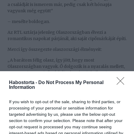
a családját is ismerem már, pedig csak két hónapja
vagyunk még együtt”
– mesélte boldogan.
Az RTL sztárja jelenleg Olaszországban élvezi a
romantikus napokat párjánál, aki saját cipőmárkáját építi.
Merci így összegezte olaszországi élményeit:
„A barátom félig olasz, így jött, hogy most
Olaszországban vagyok. Ő dolgozik is a nyaralás mellett,
mert van itt egy cipőmárkája, és sokat is kell emiatt
kijárnia. Nagyon izgalmas, mert végignézhettem az
Habostorta -
Do Not Process My Personal
egész gyártási folyamatot!”
Information
Úgy érzi, révbe ért
If you wish to opt-out of the sale, sharing to third parties, or
Merci számára ez a szerelem minden eddiginél
processing of your personal or sensitive information for
biztosabbnak tűnik:
targeted advertising by us, please use the below opt-out
section to confirm your selection. Please note that after your
Nem szoktam a magánéletemmel kapcsolatban
opt-out request is processed you may continue seeing
megosztani dolgokat, ha nem biztos valami, de én ezt
interest-based ads based on personal information utilized by