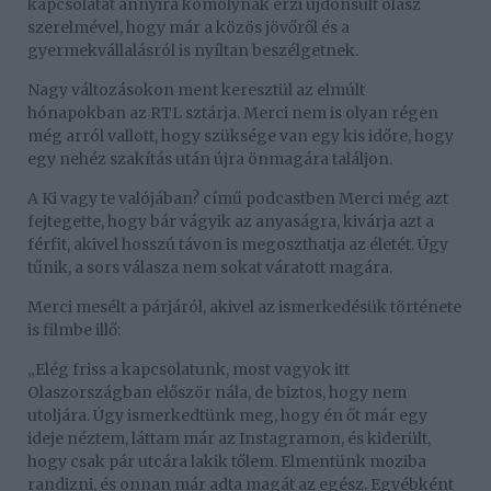
kapcsolatát annyira komolynak érzi újdonsült olasz
szerelmével, hogy már a közös jövőről és a
gyermekvállalásról is nyíltan beszélgetnek.
Nagy változásokon ment keresztül az elmúlt
hónapokban az RTL sztárja. Merci nem is olyan régen
még arról vallott, hogy szüksége van egy kis időre, hogy
egy nehéz szakítás után újra önmagára találjon.
A Ki vagy te valójában? című podcastben Merci még azt
fejtegette, hogy bár vágyik az anyaságra, kivárja azt a
férfit, akivel hosszú távon is megoszthatja az életét. Úgy
tűnik, a sors válasza nem sokat váratott magára.
Merci mesélt a párjáról, akivel az ismerkedésük története
is filmbe illő:
„Elég friss a kapcsolatunk, most vagyok itt
Olaszországban először nála, de biztos, hogy nem
utoljára. Úgy ismerkedtünk meg, hogy én őt már egy
ideje néztem, láttam már az Instagramon, és kiderült,
hogy csak pár utcára lakik tőlem. Elmentünk moziba
randizni, és onnan már adta magát az egész. Egyébként