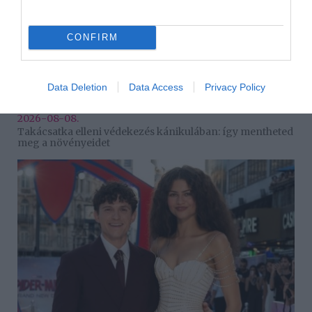
CONFIRM
Data Deletion
Data Access
Privacy Policy
2026-08-08.
Takácsatka elleni védekezés kánikulában: így mentheted
meg a növényeidet