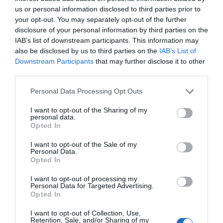
most annyira biztosnak érzem, és ő is.
us or personal information disclosed to third parties prior to
your opt-out. You may separately opt-out of the further
Tényleg nem is éreztem soha még ilyet, mint nála, szóval
disclosure of your personal information by third parties on the
ezért is ennyire sziklaszilárd ez az egész.”
IAB’s list of downstream participants. This information may
A legmeglepőbb vallomás azonban a közös jövőre
also be disclosed by us to third parties on the
IAB’s List of
vonatkozott, hiszen a pár már a családalapítás
Downstream Participants
that may further disclose it to other
gondolatát is érinti:
third parties.
„Természetesen, mint mindenhol szóba jön persze a
Please note that this website/app uses one or more Google
Personal Data Processing Opt Outs
gyerek is, meg hát tervezünk nagyon sok mindent,
services and may gather and store information including but
rengeteg minden van egymással kapcsolatban a
not limited to your visit or usage behaviour. You may click to
I want to opt-out of the Sharing of my
personal data.
jövőképünkben, de hát majd hozza a jövő.”
grant or deny consent to Google and its third-party tags to
Opted In
use your data for below specified purposes in below Google
consent section.
I want to opt-out of the Sale of my
Megosztás:
Facebook
Twitter
Pinterest
Personal Data.
Opted In
Címkék:
szerelem
,
tervek
,
Olaszország
,
VV Merci
I want to opt-out of processing my
Personal Data for Targeted Advertising.
Opted In
Korábbi bejegyzések
Következő bejegyzés
I want to opt-out of Collection, Use,
Retention, Sale, and/or Sharing of my