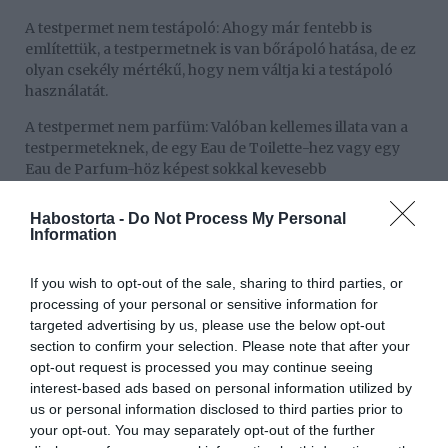
A testpermet nem testápoló: Ahogy már fentebb is
említettük, a testpermetnek is van bőrápoló hatása, de ez
olyan csekély mértékű, hogy nem váltja ki a testápoló
használatát.
A testpermet nem parfüm: Valóban kellemes illata van a
testpermeteknek, de egy Eau de Toilette-hez vagy egy
Eau de Parfum-höz képest sokkal kevesebb
illatmolekulát tartalmaznak. Ez azt jelenti, hogy az illata
sokkal könnyebb, vizesebb és előbb elillan. Arra szintén
Habostorta -
Do Not Process My Personal
érdemes figyelned, hogy ha azt szeretnéd, hogy a
Information
testpermet illata legyen érezhető, akkor parfümmentes
testápolót használj, ellenkező esetben utóbbi
If you wish to opt-out of the sale, sharing to third parties, or
elnyomhatja a testpermet illatát.
processing of your personal or sensitive information for
targeted advertising by us, please use the below opt-out
section to confirm your selection. Please note that after your
opt-out request is processed you may continue seeing
interest-based ads based on personal information utilized by
us or personal information disclosed to third parties prior to
your opt-out. You may separately opt-out of the further