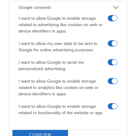
Google consents
A szórófejes flakonba töltsd bele a desztillált vizet, majd
add hozzá az olajokat. Ezután alaposan rázd össze a
I want to allow Google to enable storage
keveréket, így jól elvegyülnek a hozzávalók. Aztán pedig
related to advertising like cookies on web or
már fújhatod is magadra.
device identifiers in apps.
Forrás: Activebeauty
I want to allow my user data to be sent to
Google for online advertising purposes.
Megosztás:
Facebook
Twitter
Pinterest
I want to allow Google to send me
personalized advertising.
Címkék:
nyár
,
hőség
,
testpermet
,
meleg
,
frissítés
I want to allow Google to enable storage
Korábbi bejegyzések
Következő bejegyzés
related to analytics like cookies on web or
device identifiers in apps.
I want to allow Google to enable storage
HASONLÓ BEJEGYZÉSEK
related to functionality of the website or app.
CONFIRM