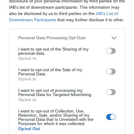
disclosure of your personal information by third parties on the
IAB’s list of downstream participants. This information may
also be disclosed by us to third parties on the
IAB’s List of
Downstream Participants
that may further disclose it to other
third parties.
Please note that this website/app uses one or more Google
Personal Data Processing Opt Outs
services and may gather and store information including but
not limited to your visit or usage behaviour. You may click to
I want to opt-out of the Sharing of my
DIY testpermet:
personal data.
grant or deny consent to Google and its third-party tags to
Opted In
Ha saját kezűleg szeretnéd elkészíteni a testpermetet,
use your data for below specified purposes in below Google
akkor az alábbi hozzávalókra lesz szükséged:
consent section.
I want to opt-out of the Sale of my
Personal Data.
- 3 csepp grapefruitolaj
Opted In
- 3 csepp ciprusolaj
I want to opt-out of processing my
Personal Data for Targeted Advertising.
- 7 csepp levendulaolaj
Opted In
- 100 ml desztillált víz
I want to opt-out of Collection, Use,
Retention, Sale, and/or Sharing of my
Personal Data that Is Unrelated with the
- szórófejes flakon
Purposes for which it was collected.
Opted Out
Elkészítés: