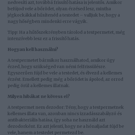
nedvesíti azt, továbbá frissítő hatása is jelentős. Amikor
befújod vele a bőrödet, olyan érzésed lesz, mintha
jégkockákkal hűsítenéd a testedet – valljuk be, hogy a
nagy hőségben mindenki erre vágyik.
Tipp: Ha a hűtőszekrényben tárolod a testpermetet, még
intenzívebb lesz ez a frissítő hatás.
Hogyan kell használni?
A testpermetet bármikor használhatod, amikor úgy
érzed, hogy szükséged van némi felfrissülésre.
Egyszerűen fújd be vele a testedet, és élvezd a kellemes
érzést. Emellett pedig még a bőrödet is ápolod, az orrod
pedig örül a kellemes illatnak.
Milyen hibákat ne kövess el?
A testpermet nem dezodor: Tény, hogy a testpermetnek
kellemes illata van, azonban nincs izzadásszabályzó és
antibakteriális hatása, így soha ne használd azt
dezodorként. Ez azt jelenti, hogy ne a hónaljadat fújd be
vele, hanem a testedet permetezd be.