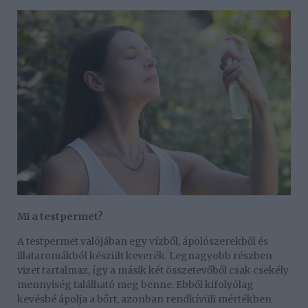
Mi a testpermet?
A testpermet valójában egy vízből, ápolószerekből és
illataromákból készült keverék. Legnagyobb részben
vizet tartalmaz, így a másik két összetevőből csak csekély
mennyiség található meg benne. Ebből kifolyólag
kevésbé ápolja a bőrt, azonban rendkívüli mértékben