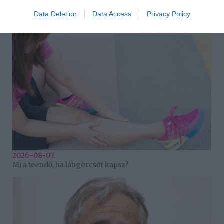
2026-08-07.
Grillezett halloumis cukkinis tésztasaláta
Data Deletion
Data Access
Privacy Policy
2026-08-07.
Mi a teendő, ha lábgörcsöt kapsz?