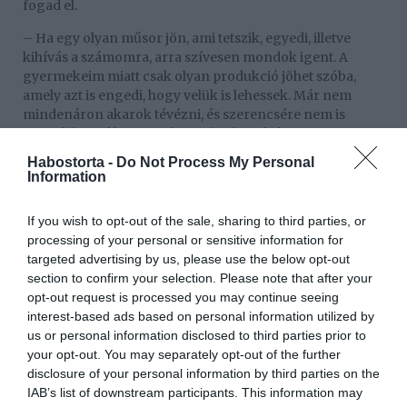
fogad el.
– Ha egy olyan műsor jön, ami tetszik, egyedi, illetve
kihívás a számomra, arra szívesen mondok igent. A
gyermekeim miatt csak olyan produkció jöhet szóba,
amely azt is engedi, hogy velük is lehessek. Már nem
mindenáron akarok tévézni, és szerencsére nem is
vagyok hozzá kötve, más területeken építem a
karrieremet: viszem a divatmárkámat, végzem a
Habostorta -
Do Not Process My Personal
marketingmunkáimat és lett egy civil állásom is egy
Information
cégnél. Bár sok mindennel foglalkozom, ezek
tökéletesen beilleszthetők a családi életembe – mesélte a
If you wish to opt-out of the sale, sharing to third parties, or
családanya. Hozzátette, nem egyszerű az élet minden
processing of your personal or sensitive information for
területén helytállnia.
targeted advertising by us, please use the below opt-out
section to confirm your selection. Please note that after your
– A gyerekek számomra az elsők, minden más utánuk
opt-out request is processed you may continue seeing
következik. Arra viszont vannak apró trükkjeim, hogyan
interest-based ads based on personal information utilized by
szánjak magamra is időt, és ne sokalljak be. Ahhoz, hogy
us or personal information disclosed to third parties prior to
boldogok legyenek a gyerekeim, boldog anyára van
your opt-out. You may separately opt-out of the further
szükségük, én pedig igyekszem az lenni. Kéthetente
disclosure of your personal information by third parties on the
elmegyek kozmetikushoz, ahol testileg és lelkileg is
IAB’s list of downstream participants. This information may
feltöltődöm, illetve a wellnesshoteleket is meglátogatjuk