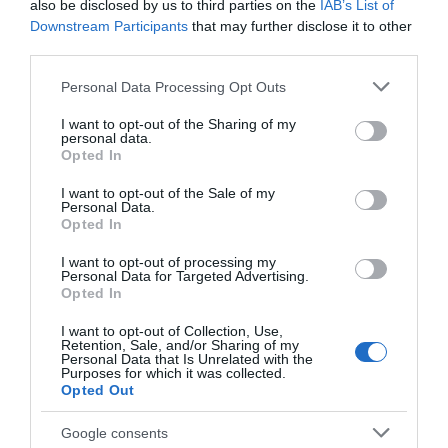
also be disclosed by us to third parties on the
IAB’s List of
olykor a gyerekekkel, barátokkal – mondta Tápai.
Downstream Participants
that may further disclose it to other
– Nincsenek nagy terveim idénre, csak élni a mának és
third parties.
minél több időt tölteni nyugalomban a gyermekeimmel.
Please note that this website/app uses one or more Google
Personal Data Processing Opt Outs
services and may gather and store information including but
Megosztás:
Facebook
Twitter
Pinterest
not limited to your visit or usage behaviour. You may click to
I want to opt-out of the Sharing of my
personal data.
grant or deny consent to Google and its third-party tags to
Opted In
use your data for below specified purposes in below Google
Címkék:
válás
,
család
,
Tápai Szabina
consent section.
I want to opt-out of the Sale of my
Personal Data.
Korábbi bejegyzések
Következő bejegyzés
Opted In
I want to opt-out of processing my
Personal Data for Targeted Advertising.
HASONLÓ BEJEGYZÉSEK
Opted In
I want to opt-out of Collection, Use,
Retention, Sale, and/or Sharing of my
Personal Data that Is Unrelated with the
Purposes for which it was collected.
Opted Out
Google consents