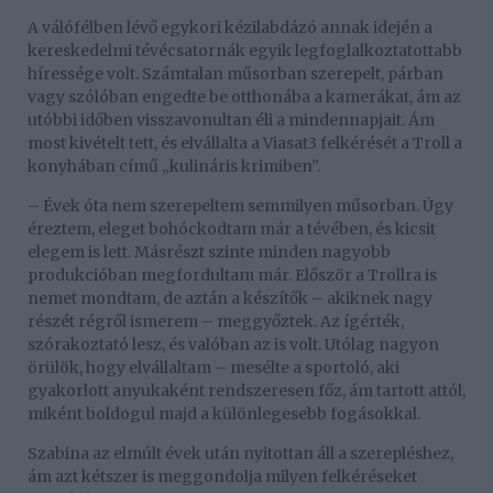
A válófélben lévő egykori kézilabdázó annak idején a
kereskedelmi tévécsatornák egyik legfoglalkoztatottabb
híressége volt. Számtalan műsorban szerepelt, párban
vagy szólóban engedte be otthonába a kamerákat, ám az
utóbbi időben visszavonultan éli a mindennapjait. Ám
most kivételt tett, és elvállalta a Viasat3 felkérését a Troll a
konyhában című „kulináris krimiben”.
– Évek óta nem szerepeltem semmilyen műsorban. Úgy
éreztem, eleget bohóckodtam már a tévében, és kicsit
elegem is lett. Másrészt szinte minden nagyobb
produkcióban megfordultam már. Először a Trollra is
nemet mondtam, de aztán a készítők – akiknek nagy
részét régről ismerem – meggyőztek. Az ígérték,
szórakoztató lesz, és valóban az is volt. Utólag nagyon
örülök, hogy elvállaltam – mesélte a sportoló, aki
gyakorlott anyukaként rendszeresen főz, ám tartott attól,
miként boldogul majd a különlegesebb fogásokkal.
Szabina az elmúlt évek után nyitottan áll a szerepléshez,
ám azt kétszer is meggondolja milyen felkéréseket