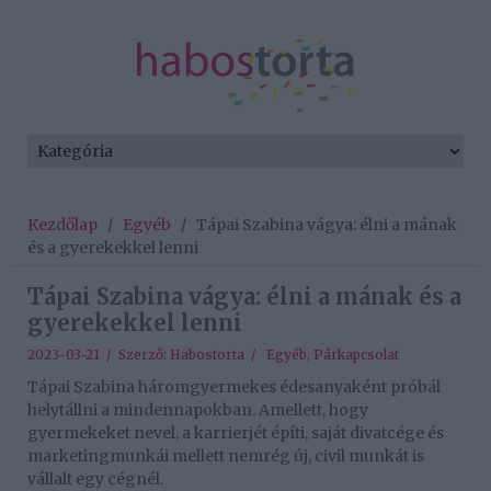
Kezdőlap
/
Egyéb
/
Tápai Szabina vágya: élni a mának
és a gyerekekkel lenni
Tápai Szabina vágya: élni a mának és a
gyerekekkel lenni
2023-03-21 / Szerző:
Habostorta
/
Egyéb
,
Párkapcsolat
Tápai Szabina háromgyermekes édesanyaként próbál
helytállni a mindennapokban. Amellett, hogy
gyermekeket nevel, a karrierjét építi, saját divatcége és
marketingmunkái mellett nemrég új, civil munkát is
vállalt egy cégnél.