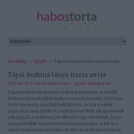
Kezdőlap
/
Egyéb
/
Tápai Szabina lánya tiszta anyja
Tápai Szabina lánya tiszta anyja
2025-06-05 / Szerző:
Habostorta
/
Egyéb
,
Párkapcsolat
Tápai Szabina és Kucsera Gábor kapcsolata az elmúlt
években komoly kihívásokon ment keresztül. 2023-ban
tíz év házasság után különköltöztek, és bár a válási
papírokat nem adták be, nyíltan beszéltek a kapcsolatuk
válságáról. A nehézségek ellenére úgy döntöttek, hogy
megpróbálják megmenteni a házasságukat. A hit és a
vallás fontos szerepet játszott ebben az újrakezdésben,