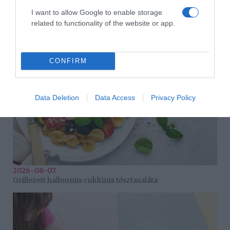
2026-08-07.
I want to allow Google to enable storage
Túlzott félelem a közös jövőtől – hogyan kerüld el egy új
related to functionality of the website or app.
párkapcsolatban?
CONFIRM
Data Deletion
Data Access
Privacy Policy
2026-08-07.
Grillezett halloumis cukkinis tésztasaláta