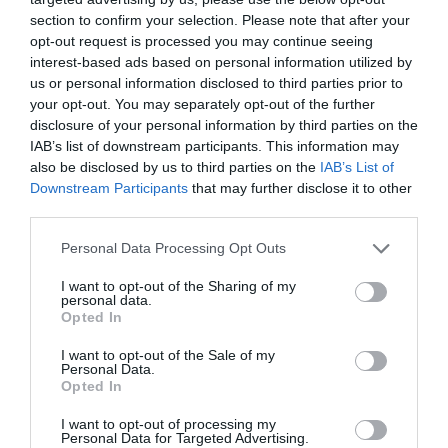
section to confirm your selection. Please note that after your
opt-out request is processed you may continue seeing
interest-based ads based on personal information utilized by
us or personal information disclosed to third parties prior to
your opt-out. You may separately opt-out of the further
disclosure of your personal information by third parties on the
IAB’s list of downstream participants. This information may
also be disclosed by us to third parties on the
IAB’s List of
Downstream Participants
that may further disclose it to other
third parties.
Please note that this website/app uses one or more Google
Personal Data Processing Opt Outs
services and may gather and store information including but
not limited to your visit or usage behaviour. You may click to
I want to opt-out of the Sharing of my
personal data.
grant or deny consent to Google and its third-party tags to
Opted In
use your data for below specified purposes in below Google
consent section.
I want to opt-out of the Sale of my
Personal Data.
Opted In
Megosztás:
Facebook
Twitter
Pinterest
I want to opt-out of processing my
Personal Data for Targeted Advertising.