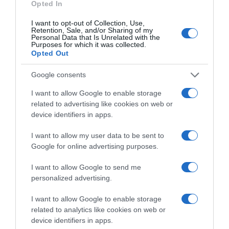
Opted In
Címkék:
szépség
,
Tápai Szabina
,
családi fotó
,
I want to opt-out of Collection, Use,
öröklés
,
Milla
Retention, Sale, and/or Sharing of my
Personal Data that Is Unrelated with the
Purposes for which it was collected.
Korábbi bejegyzések
Következő bejegyzés
Opted Out
Google consents
HASONLÓ BEJEGYZÉSEK
I want to allow Google to enable storage
related to advertising like cookies on web or
device identifiers in apps.
I want to allow my user data to be sent to
Google for online advertising purposes.
I want to allow Google to send me
personalized advertising.
I want to allow Google to enable storage
related to analytics like cookies on web or
device identifiers in apps.