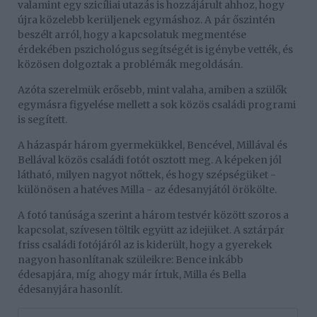
valamint egy szicíliai utazás is hozzájárult ahhoz, hogy
újra közelebb kerüljenek egymáshoz. A pár őszintén
beszélt arról, hogy a kapcsolatuk megmentése
érdekében pszichológus segítségét is igénybe vették, és
közösen dolgoztak a problémák megoldásán.
Azóta szerelmük erősebb, mint valaha, amiben a szülők
egymásra figyelése mellett a sok közös családi programi
is segített.
A házaspár három gyermekükkel, Bencével, Millával és
Bellával közös családi fotót osztott meg. A képeken jól
látható, milyen nagyot nőttek, és hogy szépségüket -
különösen a hatéves Milla - az édesanyjától örökölte.
A fotó tanúsága szerint a három testvér között szoros a
kapcsolat, szívesen töltik együtt az idejüket. A sztárpár
friss családi fotójáról az is kiderült, hogy a gyerekek
nagyon hasonlítanak szüleikre: Bence inkább
édesapjára, míg ahogy már írtuk, Milla és Bella
édesanyjára hasonlít.