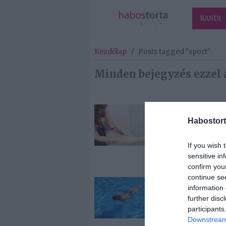
RANDI
Kezdőlap
/
Posts tagged "sport"
Minden bejegyzés ezzel 
2026-08-07.
Habostort
Mi a teendő, h
lábgörcsöt ka
If you wish 
sensitive in
confirm you
continue se
2026-05-28.
information 
Vízálló fülhal
further disc
sportoláshoz 
participants
zuhanyzáshoz
Downstream 