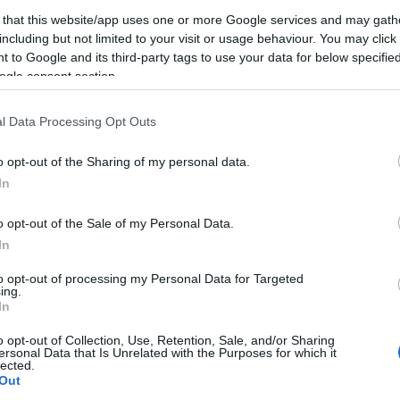
elelő
kitartóbb és
 that this website/app uses one or more Google services and may gath
egészségesebb
including but not limited to your visit or usage behaviour. You may click 
oz
élet felé
 to Google and its third-party tags to use your data for below specifi
ogle consent section.
2026-03-06.
Király Viktorék
l Data Processing Opt Outs
kipróbálták a
padelt
o opt-out of the Sharing of my personal data.
In
2025-10-30.
o opt-out of the Sale of my Personal Data.
Újra szerelmes
In
z
Széplaki Zoli
to opt-out of processing my Personal Data for Targeted
ing.
In
2025-09-09.
Ugrálókötél edzés
o opt-out of Collection, Use, Retention, Sale, and/or Sharing
?
– Az ugrálókötél,
ersonal Data that Is Unrelated with the Purposes for which it
lected.
amely
Out
újraformálja az