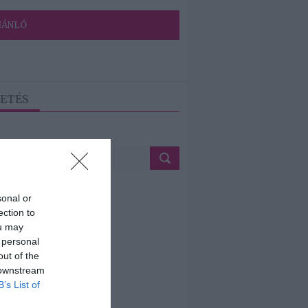
JÁNLÓ
ETÉS
sonal or
ection to
ou may
 personal
out of the
 downstream
B’s List of