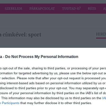
SZERELEM
PÁRKAPCSOLAT
TUDTAD-E?
RÚZS
A
a címkével: sport
HIRD
2026-06-17.
a -
Do Not Process My Personal Information
a
TRX edzés előnyei:
psz?
miért hatékony
saját testsúlyos
to opt-out of the sale, sharing to third parties, or processing of your per
mozgásforma?
formation for targeted advertising by us, please use the below opt-out s
r selection. Please note that after your opt-out request is processed y
eing interest-based ads based on personal information utilized by us or
2026-05-28.
disclosed to third parties prior to your opt-out. You may separately opt-
lgató
Állóképesség
losure of your personal information by third parties on the IAB’s list of
és
fejlesztése
. This information may also be disclosed by us to third parties on the
IA
:
kezdőknek: út a
Participants
that may further disclose it to other third parties.