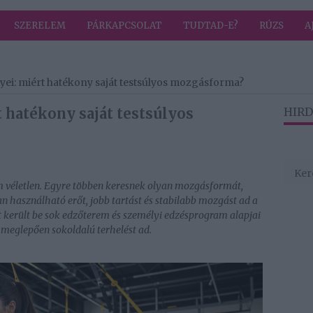
SZERELEM
PÁRKAPCSOLAT
TUDTAD-E?
RÚZS
A
yei: miért hatékony saját testsúlyos mozgásforma?
 hatékony saját testsúlyos
HIRD
em véletlen. Egyre többen keresnek olyan mozgásformát,
 használható erőt, jobb tartást és stabilabb mozgást ad a
 került be sok edzőterem és személyi edzésprogram alapjai
 meglepően sokoldalú terhelést ad.