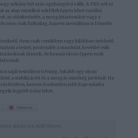
ogy néhány hét után egyhangúvá válik. A TRX-nél ez
t az alap mintákat sokféleképpen lehet variálni.
zet, az oldalterhelés, a mozgástartomány vagy a
és nem csak fizikailag, hanem mentálisan is frissebb
ól érezhető. Nem csak centikben vagy kilókban mérhető,
tani a testet, pontosabb a mozdulat, kevésbé esik
változásoknak tűnnek, de hosszú távon éppen ezek
ásformát.
os saját testsúlyos tréning. Inkább egy olyan
ést, a stabilizációt és a mozgás minőség javítását. Ha
edzés közben, hanem érezhetően jobb kapcsolatba
 egyik legjobb irány lehet.
Pinterest
itness
,
ajánló
,
trx
,
Brill Fitness