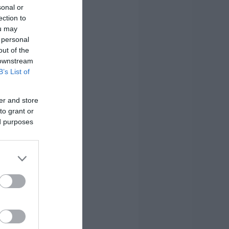
sonal or
ection to
ou may
 personal
out of the
 downstream
B’s List of
er and store
to grant or
ed purposes