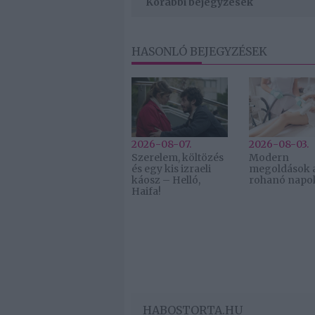
Korábbi bejegyzések
HASONLÓ BEJEGYZÉSEK
2026-08-07.
2026-08-03.
Szerelem, költözés
Modern
és egy kis izraeli
megoldások 
káosz – Helló,
rohanó napo
Haifa!
HABOSTORTA.HU