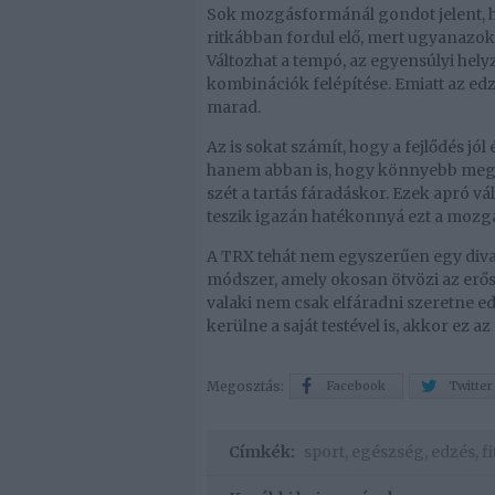
Sok mozgásformánál gondot jelent, h
ritkábban fordul elő, mert ugyanazoka
Változhat a tempó, az egyensúlyi hely
kombinációk felépítése. Emiatt az edz
marad.
Az is sokat számít, hogy a fejlődés j
hanem abban is, hogy könnyebb megtar
szét a tartás fáradáskor. Ezek apró 
teszik igazán hatékonnyá ezt a mozg
A TRX tehát nem egyszerűen egy divat
módszer, amely okosan ötvözi az erősít
valaki nem csak elfáradni szeretne 
kerülne a saját testével is, akkor ez az
Megosztás:
Facebook
Twitter
Címkék:
sport
,
egészség
,
edzés
,
f