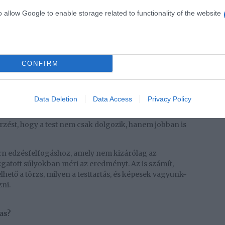
o allow Google to enable storage related to functionality of the website
kinél mást hoz elő. Van, aki először azt érzi meg,
váll stabilitása javul látványosan. Megint más azt
lás vagy kitörés egyszerre lesz nehezebb és tisztább,
 mintával végigcsinálni.
CONFIRM
tó fejlődésről szól
kívülről különlegesnek tűnik. Az értéke inkább abban
Data Deletion
Data Access
Privacy Policy
melyek más edzésformákban és a mindennapi életben is
gáskontroll, tudatosabb testhasználat, erősebb
érzést, hogy a test nem csak dolgozik, hanem jobban is
ern edzésfelfogáshoz, amely nem kizárólag az
atott súlyokban méri az eredményt. Az is számít,
hető a törzs, milyen a testtartás, és képesek vagyunk-
ni.
as?