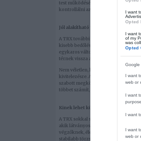
Opted 
test működéséhez. Nem a gép pályája 
kontrollálni azt. Ez nagyobb figyelmet
I want 
Advertis
Opted 
Jól alakítható terhelés, nagyobb bi
I want t
of my P
A TRX további előnye, hogy a nehézsé
was col
kisebb bedőléssel dolgozik, ha erőseb
Opted 
egykaros változatokkal lehet nehezíte
térnek vissza a rendszeres mozgásho
Google 
Nem véletlen, hogy olyan környezetbe
I want t
kivitelezésre. A Brill Fitness szolgálta
web or d
szabott megközelítés, mert a helyes t
többet számít, mint az, hogy ki menn
I want t
purpose
Kinek lehet különösen jó választás?
I want 
A TRX sokkal szélesebb körnek haszn
akik látványos funkcionális edzést k
I want t
végzőknek, életmódváltóknak, de az
web or d
stabilabb törzset és jobb testtudatot ép