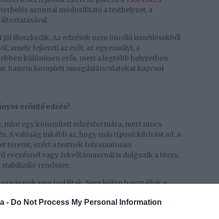
a terhelés azonnal módosítható a testhelyzet, a
ltoztatásával.
let jól illeszkedik. Az edzések nem öncélú ismétlésekből
 amely fejleszti az erőt, az egyensúlyt, a
X ebben különösen erős, mert a legtöbb helyzetben
at, hanem komplett mozgásláncolatokat kapcsol
nyos erősítő edzés?
, mint egy könnyített edzésformára, mert nincs
. A valóság inkább az, hogy más típusú kihívást ad. A
et teremt, ezért a testnek folyamatosan
ű evezésnél vagy fekvőtámasznál is dolgozik a törzs,
 stabilizáló rendszer.
mozgásaink sem izoláltak. Nem külön használjuk a
nem összehangoltan. A TRX ezt az együttműködést
a -
Do Not Process My Personal Information
k, hogy nem csak erősebbek lesznek, hanem
, és a testtartásuk is látványosan változik.