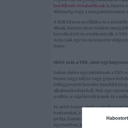
kezdőknek és haladóknak
is, hiszen 
dőlésszög vagy a mozgástartomány vá
A Brill Fitness profiljába ez a szemlé
állnak, hanem olyan tudatos mozgásból,
koordinációt és a testkontrollt. A TR
nem csak egy izomcsoportot dolgozt
össze.
Miért más a TRX, mint egy hagyomá
Sokan elsőre úgy tekintenek a TRX-re
benne nagy súlyzó vagy gépes terhelés
felfüggesztett heveder instabil közeg
alkalmazkodnia kell. Már egy egyszer
a vállöv, a csípő körüli izmok és a mély
Ez azért fontos, mert a mindennapi 
hasizmokat, a hátat vagy a lábat, ha
Habostort
javítja. Emiatt sokan azt tapasztaljá
ügyesebben, kontrolláltabban mozognak