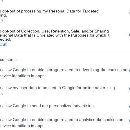
In
vezeti a mozdulatot, hanem nekünk kell létrehozni és
 igényel, de éppen ettől válik az edzés tudatosabbá.
to opt-out of processing my Personal Data for Targeted
ing.
In
ztonságérzet
o opt-out of Collection, Use, Retention, Sale, and/or Sharing
ersonal Data that Is Unrelated with the Purposes for which it
g gyorsan szabályozható. Ha valaki még bizonytalan,
lected.
b kihívást szeretne, mélyebb szögből vagy egylábas,
Out
ni. Ez a fokozatosság sokat számít azoknál, akik most
z.
consents
n működik igazán jól, ahol szakember figyel a
o allow Google to enable storage related to advertising like cookies on
tásai között is azért lehet jó választás a személyre
evice identifiers in apps.
echnika és az egyéni állapot figyelembevétele sokkal
yire akar gyorsan haladni.
o allow my user data to be sent to Google for online advertising
s.
to allow Google to send me personalized advertising.
os, mint azt sokan gondolják. Nem csak azoknak való,
eresnek. Jó alap lehet kezdőknek, ülőmunkát
o allow Google to enable storage related to analytics like cookies on
oknak is, akik más mozgásformák mellé szeretnének
evice identifiers in apps.
íteni.