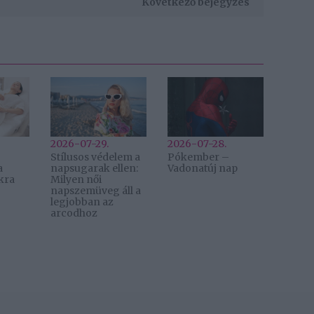
Következő bejegyzés
2026-07-29.
2026-07-28.
Stílusos védelem a
Pókember –
a
napsugarak ellen:
Vadonatúj nap
kra
Milyen női
napszemüveg áll a
legjobban az
arcodhoz