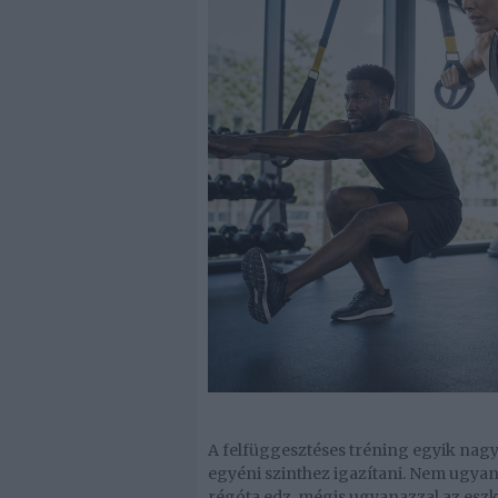
A felfüggesztéses tréning egyik nagy
egyéni szinthez igazítani. Nem ugyana
régóta edz, mégis ugyanazzal az eszkö