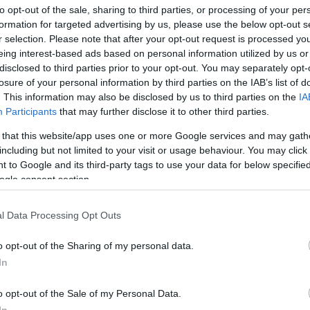
to opt-out of the sale, sharing to third parties, or processing of your per
formation for targeted advertising by us, please use the below opt-out s
 lehetőség
r selection. Please note that after your opt-out request is processed y
eing interest-based ads based on personal information utilized by us or
 testnek folyamatosan reagálnia kell az apró
disclosed to third parties prior to your opt-out. You may separately opt-
yakorlatokat, hosszabb távon viszont kifejezetten
losure of your personal information by third parties on the IAB’s list of
m csak sportolóknak számít. Az ülőmunka, a kevés
. This information may also be disclosed by us to third parties on the
IA
t sokaknál gyenge lesz a törzs stabilitása, ami később
Participants
that may further disclose it to other third parties.
s hozzájárulhat.
 that this website/app uses one or more Google services and may gath
z erősítés közben a test stabilitásán is dolgozik.
including but not limited to your visit or usage behaviour. You may click 
gyan mozgassunk meg egy ellenállást, hanem azt is,
 to Google and its third-party tags to use your data for below specifi
ünket.
ogle consent section.
 eszközzel
l Data Processing Opt Outs
ntenzív munkát adhatnak. Egy jól felépített órán vagy
o opt-out of the Sharing of my personal data.
est és a core izomzata egyaránt terhelhető. Ez
retnének hatékonyan edzeni, de nincs idejük hosszú,
In
o opt-out of the Sale of my Personal Data.
miatt a gyakorlatok természetesebben illeszkednek a