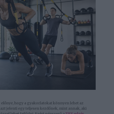
 előnye, hogy a gyakorlatokat könnyen lehet az
zt jelenti egy teljesen kezdőnek, mint annak, aki
zzel lehet fejlődni. Ezért népszerű a
TRX edzés