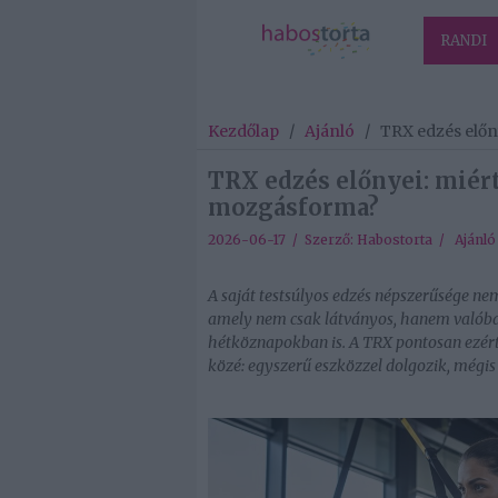
RANDI
Kezdőlap
/
Ajánló
/
TRX edzés előn
TRX edzés előnyei: miért
mozgásforma?
2026-06-17 / Szerző:
Habostorta
/
Ajánló
A saját testsúlyos edzés népszerűsége n
amely nem csak látványos, hanem valóban
hétköznapokban is. A TRX pontosan ezért
közé: egyszerű eszközzel dolgozik, mégis