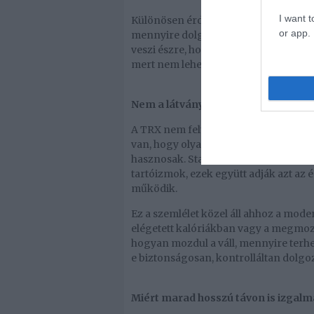
I want t
Különösen érdekes benne, hogy minden
or app.
mennyire dolgozik a törzse. Másnak a 
veszi észre, hogy a megszokott guggo
mert nem lehet lendületből vagy rossz
Nem a látványról, hanem a használha
A TRX nem feltétlenül attól jó, hogy 
van, hogy olyan alapokat fejleszt, a
hasznosak. Stabilabb törzs, jobb moz
tartóizmok, ezek együtt adják azt az 
működik.
Ez a szemlélet közel áll ahhoz a mod
elégetett kalóriákban vagy a megmozg
hogyan mozdul a váll, mennyire terhel
e biztonságosan, kontrolláltan dolgoz
Miért marad hosszú távon is izgalm