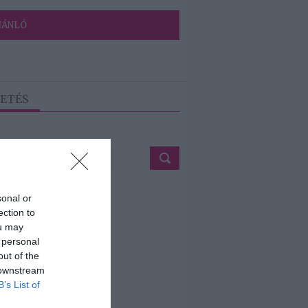
JÁNLÓ
ETÉS
sonal or
ection to
ou may
 personal
out of the
 downstream
B’s List of