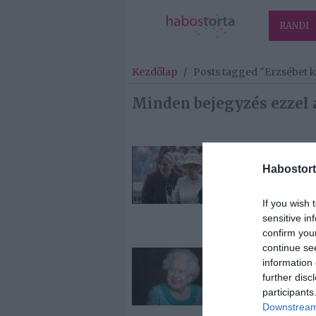
RANDI
Kezdőlap
/
Posts tagged "Erzsébet k
Minden bejegyzés ezzel a
2021-03-25.
Habostort
Megszületett I
Erzsébet kirá
tizedik
If you wish 
dédunokája
sensitive in
confirm you
continue se
2021-02-23.
information 
Megvan az el
further disc
fotó II. Erzséb
participants
királynő
Downstream 