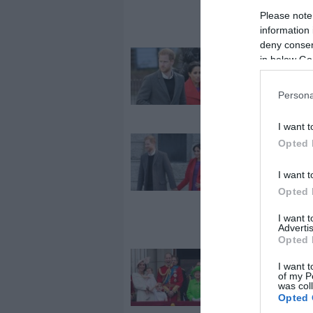
kilencedik
Please note
dédunokájáró
information 
deny consent
2020-03-19.
in below Go
Harry herceg
felőrli az
Persona
aggodalom
I want t
2019-04-11.
Opted 
Meghan Mark
I want t
így akarja
megszülni a
Opted 
kisbabáját
I want 
Advertis
Opted 
2018-08-26.
I want t
Hivatalosan a 
of my P
was col
hercegek nem
Opted 
Kate és Vilmo