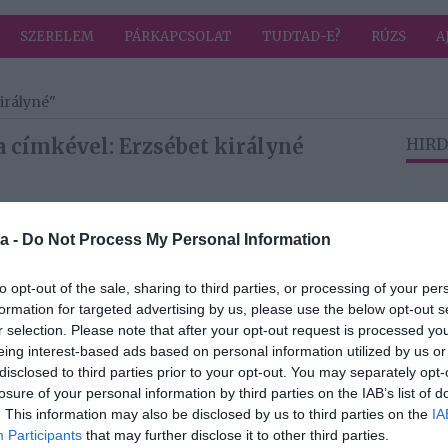
SZERELEM
PÁRKAPCSOLAT
TUDTAD-E?
RÚZS
A
irályné"
 címkével: Erzsébet királyné
HIRD
2021-03-14.
a -
Do Not Process My Personal Information
I.
Erzsébet királynő
lynő
kibékülne Harry
herceggel
to opt-out of the sale, sharing to third parties, or processing of your per
formation for targeted advertising by us, please use the below opt-out s
r selection. Please note that after your opt-out request is processed y
eing interest-based ads based on personal information utilized by us or
2020-05-06.
disclosed to third parties prior to your opt-out. You may separately opt-
ső
Családi háború
losure of your personal information by third parties on the IAB’s list of
et
miatt újraírta
. This information may also be disclosed by us to third parties on the
IA
végrendeletét
Participants
that may further disclose it to other third parties.