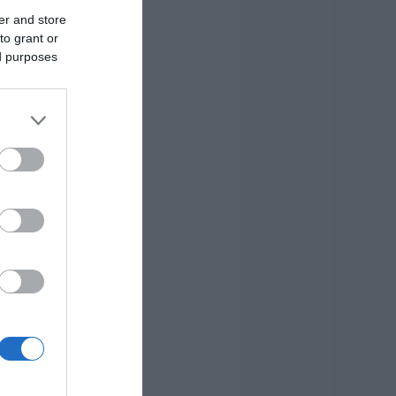
er and store
to grant or
ed purposes