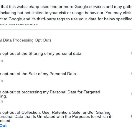
Erzsébet királynő
 that this website/app uses one or more Google services and may gath
l
including but not limited to your visit or usage behaviour. You may click 
 to Google and its third-party tags to use your data for below specifi
2019-04-26.
ogle consent section.
et
Meghan Markle
újból kiakasztotta
l Data Processing Opt Outs
a királynőt
o opt-out of the Sharing of my personal data.
2018-11-05.
In
le
Erzsébet királynő
o opt-out of the Sale of my Personal Data.
meghívta
karácsonyra
In
Meghan Markle
to opt-out of processing my Personal Data for Targeted
édesanyját
ing.
In
2018-06-16.
o opt-out of Collection, Use, Retention, Sale, and/or Sharing
kis
Meghan Markle
ersonal Data that Is Unrelated with the Purposes for which it
lected.
 is
így szólítja II.
Out
s
Erzsébet királynőt