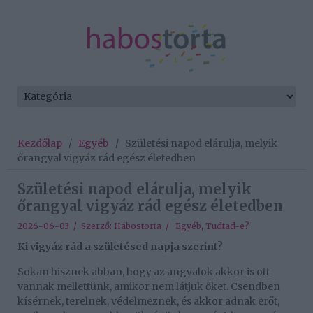
Kezdőlap
/
Egyéb
/
Születési napod elárulja, melyik
őrangyal vigyáz rád egész életedben
Születési napod elárulja, melyik
őrangyal vigyáz rád egész életedben
2026-06-03 / Szerző:
Habostorta
/
Egyéb
,
Tudtad-e?
Ki vigyáz rád a születésed napja szerint?
Sokan hisznek abban, hogy az angyalok akkor is ott
vannak mellettünk, amikor nem látjuk őket. Csendben
kísérnek, terelnek, védelmeznek, és akkor adnak erőt,