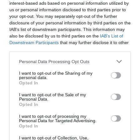
interest-based ads based on personal information utilized by
jobban bízz az intuíciódban, és meghalld azokat a finom
us or personal information disclosed to third parties prior to
belső üzeneteket, amelyeket a rohanó hétköznapokban
your opt-out. You may separately opt-out of the further
könnyű elnyomni.
disclosure of your personal information by third parties on the
IAB’s list of downstream participants. This information may
Haniel támogatása akkor lehet különösen fontos, ha
also be disclosed by us to third parties on the
IAB’s List of
útkeresésben vagy, védelemre vágysz, vagy szeretnéd
Downstream Participants
that may further disclose it to other
tisztábban látni, merre vezet a sorsod. Segíthet
third parties.
megerősíteni a lelkedet, és közelebb vihet ahhoz az
úthoz, amely valóban a tiéd.
Please note that this website/app uses one or more Google
Personal Data Processing Opt Outs
services and may gather and store information including but
Szombat – Tzaphkiel, az isteni elmélyülés angyala
not limited to your visit or usage behaviour. You may click to
I want to opt-out of the Sharing of my
personal data.
A szombaton születettek őrangyala Tzaphkiel, az
grant or deny consent to Google and its third-party tags to
Opted In
elmélyülés, a belső bölcsesség és az isteni titkok angyala.
use your data for below specified purposes in below Google
Az ő energiája a csendhez, az önismerethez és a nőies
consent section.
I want to opt-out of the Sale of my
teremtőerőhöz kapcsolódik.
Personal Data.
Opted In
Ha úgy érzed, mélyebb válaszokat keresel, vagy szeretnél
I want to opt-out of processing my
közelebb kerülni a saját belső világodhoz, Tzaphkielhez
Personal Data for Targeted Advertising.
fordulhatsz. Segíthet abban, hogy jobban megértsd
Opted In
önmagad, ráhangolódj a megérzéseidre, és megtaláld
azt a belső harmóniát, amelyre régóta vágysz.
I want to opt-out of Collection, Use,