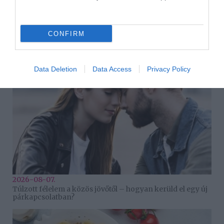
HASONLÓ BEJEGYZÉSEK
CONFIRM
Data Deletion
Data Access
Privacy Policy
2026-08-07.
Túlzott félelem a közös jövőtől – hogyan kerüld el egy új
párkapcsolatban?