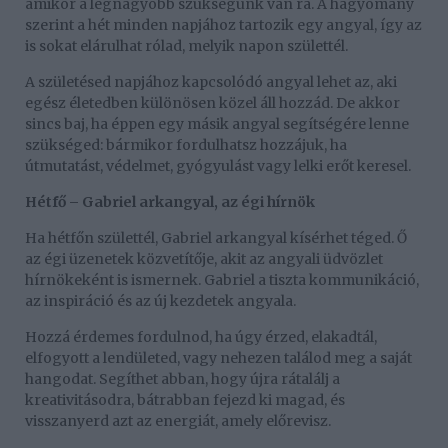
amikor a legnagyobb szükségünk van rá. A hagyomány
szerint a hét minden napjához tartozik egy angyal, így az
is sokat elárulhat rólad, melyik napon születtél.
A születésed napjához kapcsolódó angyal lehet az, aki
egész életedben különösen közel áll hozzád. De akkor
sincs baj, ha éppen egy másik angyal segítségére lenne
szükséged: bármikor fordulhatsz hozzájuk, ha
útmutatást, védelmet, gyógyulást vagy lelki erőt keresel.
Hétfő – Gabriel arkangyal, az égi hírnök
Ha hétfőn születtél, Gabriel arkangyal kísérhet téged. Ő
az égi üzenetek közvetítője, akit az angyali üdvözlet
hírnökeként is ismernek. Gabriel a tiszta kommunikáció,
az inspiráció és az új kezdetek angyala.
Hozzá érdemes fordulnod, ha úgy érzed, elakadtál,
elfogyott a lendületed, vagy nehezen találod meg a saját
hangodat. Segíthet abban, hogy újra rátalálj a
kreativitásodra, bátrabban fejezd ki magad, és
visszanyerd azt az energiát, amely előrevisz.