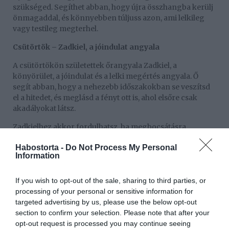
szükséged. Segíthet abban, hogy újra összhangba kerülj
önmagaddal, és könnyebben túljuss azon, ami lelkileg
vagy testileg megterhel.
Csütörtök – Zadkiel, a jóindulat angyala
A csütörtökön születettek őrangyala Zadkiel, a
könyörület, a jóindulat és a lelki megértés angyala. Ő
segít abban, hogy a nehezebb időszakokban se veszítsd
el a hitedet, és meglásd a fényt ott is, ahol elsőre csak
akadályokat látsz.
Zadkielhez akkor fordulhatsz, ha megbocsátásra,
elfogadásra vagy lelki tisztulásra van szükséged. Az ő
Habostorta -
Do Not Process My Personal
energiája segíthet elengedni a múlt terheit, és
Information
emlékeztethet arra, hogy a legnehezebb helyzetekben is
ott rejlik a továbblépés lehetősége.
If you wish to opt-out of the sale, sharing to third parties, or
Péntek – Haniel, az isteni kommunikáció angyala
processing of your personal or sensitive information for
targeted advertising by us, please use the below opt-out
Ha pénteken születtél, Haniel angyal állhat hozzád
section to confirm your selection. Please note that after your
különösen közel. Ő az isteni kommunikáció, az érzékeny
opt-out request is processed you may continue seeing
észlelés és a lelki küldetés angyala. Segíthet abban, hogy