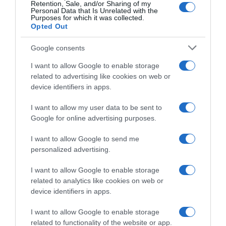
Retention, Sale, and/or Sharing of my
Personal Data that Is Unrelated with the
Vasárnap – Mihály arkangyal, a mennyei seregek
Purposes for which it was collected.
vezére
Opted Out
Ha vasárnap születtél, Mihály arkangyal védelme
Google consents
kísérhet téged. Ő a mennyei seregek vezére, az erő, a
bátorság és a védelem egyik legismertebb angyala.
I want to allow Google to enable storage
Mihály segíthet eloszlatni a félelmeket, és támogat abban,
related to advertising like cookies on web or
hogy bátrabban állj ki önmagadért.
device identifiers in apps.
Hozzá érdemes fordulnod, ha védelemre, tiszta
I want to allow my user data to be sent to
döntésekre vagy lelki erőre van szükséged. Mihály
Google for online advertising purposes.
energiája segíthet abban, hogy ne hátrálj meg a
kihívások előtt, és emelt fővel lépj tovább akkor is, amikor
I want to allow Google to send me
az élet próbára tesz.
personalized advertising.
I want to allow Google to enable storage
Megosztás:
Facebook
Twitter
Pinterest
related to analytics like cookies on web or
device identifiers in apps.
Címkék:
születésnap
,
óvás
,
őrangyalok
I want to allow Google to enable storage
Korábbi bejegyzések
Következő bejegyzés
related to functionality of the website or app.