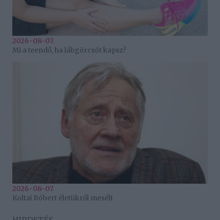
2026-08-07.
Mi a teendő, ha lábgörcsöt kapsz?
2026-08-07.
Koltai Róbert életükről mesélt