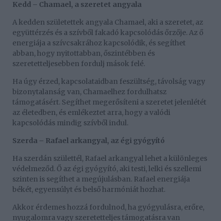
Kedd – Chamael, a szeretet angyala
A kedden születettek angyala Chamael, aki a szeretet, az
együttérzés és a szívből fakadó kapcsolódás őrzője. Az ő
energiája a szívcsakrához kapcsolódik, és segíthet
abban, hogy nyitottabban, őszintébben és
szeretetteljesebben fordulj mások felé.
Ha úgy érzed, kapcsolataidban feszültség, távolság vagy
bizonytalanság van, Chamaelhez fordulhatsz
támogatásért. Segíthet megerősíteni a szeretet jelenlétét
az életedben, és emlékeztet arra, hogy a valódi
kapcsolódás mindig szívből indul.
Szerda – Rafael arkangyal, az égi gyógyító
Ha szerdán születtél, Rafael arkangyal lehet a különleges
védelmeződ. Ő az égi gyógyító, aki testi, lelki és szellemi
szinten is segíthet a megújulásban. Rafael energiája
békét, egyensúlyt és belső harmóniát hozhat.
Akkor érdemes hozzá fordulnod, ha gyógyulásra, erőre,
nyugalomra vagy szeretetteljes támogatásra van