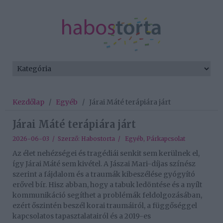
Kezdőlap
/
Egyéb
/
Járai Máté terápiára járt
Járai Máté terápiára járt
2026-06-03 / Szerző:
Habostorta
/
Egyéb
,
Párkapcsolat
Az élet nehézségei és tragédiái senkit sem kerülnek el,
így Járai Máté sem kivétel. A Jászai Mari-díjas színész
szerint a fájdalom és a traumák kibeszélése gyógyító
erővel bír. Hisz abban, hogy a tabuk ledöntése és a nyílt
kommunikáció segíthet a problémák feldolgozásában,
ezért őszintén beszél korai traumáiról, a függőséggel
kapcsolatos tapasztalatairól és a 2019-es