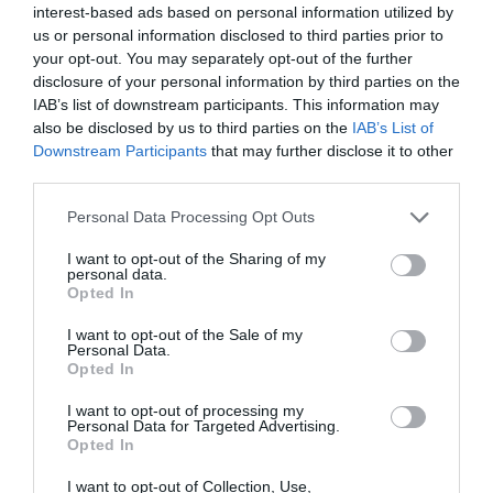
interest-based ads based on personal information utilized by
probléma. Én vagyok az élő példa arra, hogy nincs az a
us or personal information disclosed to third parties prior to
sötétség, amiből ne lehetne kikeveredni – hangsúlyozta a
your opt-out. You may separately opt-out of the further
mentális egészségről.
disclosure of your personal information by third parties on the
IAB’s list of downstream participants. This information may
A színész ugyanakkor bevallotta, hogy a sikerek
also be disclosed by us to third parties on the
IAB’s List of
megélését még tanulnia kell.
Downstream Participants
that may further disclose it to other
– Folyamatosan tanulom kell azt, hogy kellőképpen
third parties.
megéljem a sikereket. Ez egyfelől jó, mert visz előre,
Please note that this website/app uses one or more Google
másfelől viszont pont azt a pillanatot nem éltem meg
Personal Data Processing Opt Outs
services and may gather and store information including but
igazán, amikor az ember nyugodtan hátradőlve
not limited to your visit or usage behaviour. You may click to
I want to opt-out of the Sharing of my
megveregeti a saját vállát, és azt mondja: „Ezt jól
personal data.
grant or deny consent to Google and its third-party tags to
csináltad!” Időre volt szükségem, hogy rájöjjek,
Opted In
use your data for below specified purposes in below Google
önmagunkat szeretni nem önzés – fejtette ki az RTL
consent section.
sztárja.
I want to opt-out of the Sale of my
Personal Data.
Opted In
Megosztás:
Facebook
Twitter
Pinterest
I want to opt-out of processing my
Personal Data for Targeted Advertising.
Opted In
Címkék:
vallomás
,
terápia
,
Járai Máté
,
megélés
I want to opt-out of Collection, Use,