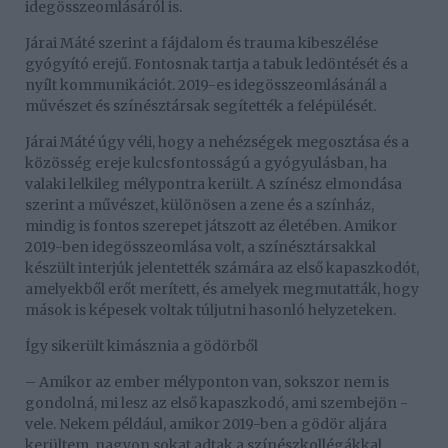
idegösszeomlásáról is.
Járai Máté szerint a fájdalom és trauma kibeszélése
gyógyító erejű. Fontosnak tartja a tabuk ledöntését és a
nyílt kommunikációt. 2019-es idegösszeomlásánál a
művészet és színésztársak segítették a felépülését.
Járai Máté úgy véli, hogy a nehézségek megosztása és a
közösség ereje kulcsfontosságú a gyógyulásban, ha
valaki lelkileg mélypontra került. A színész elmondása
szerint a művészet, különösen a zene és a színház,
mindig is fontos szerepet játszott az életében. Amikor
2019-ben idegösszeomlása volt, a színésztársakkal
készült interjúk jelentették számára az első kapaszkodót,
amelyekből erőt merített, és amelyek megmutatták, hogy
mások is képesek voltak túljutni hasonló helyzeteken.
Így sikerült kimásznia a gödörből
– Amikor az ember mélyponton van, sokszor nem is
gondolná, mi lesz az első kapaszkodó, ami szembejön ­
vele. Nekem például, amikor 2019-ben a gödör aljára
kerültem, nagyon sokat adtak a színészkollégákkal