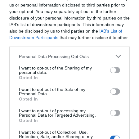
családtagjait is a saját szemléletére nevelje. Úgy véli, el
us or personal information disclosed to third parties prior to
kell fogadnunk, hogy a világ megváltozott, és
your opt-out. You may separately opt-out of the further
alkalmazkodnunk kell az új körülményekhez.
disclosure of your personal information by third parties on the
IAB’s list of downstream participants. This information may
„Nagyszüleink szokásai és hagyományai szépek, de míg
also be disclosed by us to third parties on the
IAB’s List of
régen természetes volt, hogy valaki szalonnát és
Downstream Participants
that may further disclose it to other
kenyeret reggelizett, utána egész nap fizikai munkát
third parties.
végzett a földeken. Ma már egészen más az életmódunk”
– mondta. Hangsúlyozta, hogy a változó világ
Please note that this website/app uses one or more Google
Personal Data Processing Opt Outs
lehetőségeit kihasználva békésebben és jobban élhetünk
services and may gather and store information including but
együtt önmagunkkal és másokkal.
not limited to your visit or usage behaviour. You may click to
I want to opt-out of the Sharing of my
personal data.
grant or deny consent to Google and its third-party tags to
Opted In
use your data for below specified purposes in below Google
Megosztás:
Facebook
Twitter
Pinterest
consent section.
I want to opt-out of the Sale of my
Personal Data.
Opted In
Címkék:
Szinetár Dóra
,
nagymama
,
egészséges
életmód
,
fittség
I want to opt-out of processing my
Personal Data for Targeted Advertising.
Opted In
Korábbi bejegyzések
Következő bejegyzés
I want to opt-out of Collection, Use,
Retention, Sale, and/or Sharing of my