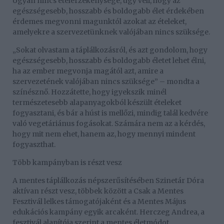
Ugyan nincs ételérzékenysége, úgy véli, hogy az
egészségesebb, hosszabb és boldogabb élet érdekében
érdemes megvonni magunktól azokat az ételeket,
amelyekre a szervezetünknek valójában nincs szüksége.
„Sokat olvastam a táplálkozásról, és azt gondolom, hogy
egészségesebb, hosszabb és boldogabb életet lehet élni,
ha az ember megvonja magától azt, amire a
szervezetének valójában nincs szüksége” – mondta a
színésznő. Hozzátette, hogy igyekszik minél
természetesebb alapanyagokból készült ételeket
fogyasztani, és bár a húst is mellőzi, mindig talál kedvére
való vegetáriánus fogásokat. Számára nem az a kérdés,
hogy mit nem ehet, hanem az, hogy mennyi mindent
fogyaszthat.
Több kampányban is részt vesz
A mentes táplálkozás népszerűsítésében Szinetár Dóra
aktívan részt vesz, többek között a Csak a Mentes
Fesztivál lelkes támogatójaként és a Mentes Május
edukációs kampány egyik arcaként. Herczeg Andrea, a
fesztivál alapítója szerint a mentes életmódot