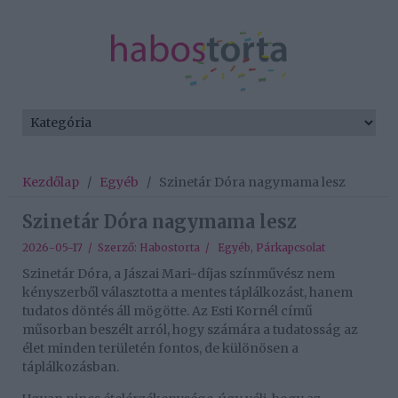
Kezdőlap
/
Egyéb
/
Szinetár Dóra nagymama lesz
Szinetár Dóra nagymama lesz
2026-05-17 / Szerző:
Habostorta
/
Egyéb
,
Párkapcsolat
Szinetár Dóra, a Jászai Mari-díjas színművész nem
kényszerből választotta a mentes táplálkozást, hanem
tudatos döntés áll mögötte. Az Esti Kornél című
műsorban beszélt arról, hogy számára a tudatosság az
élet minden területén fontos, de különösen a
táplálkozásban.