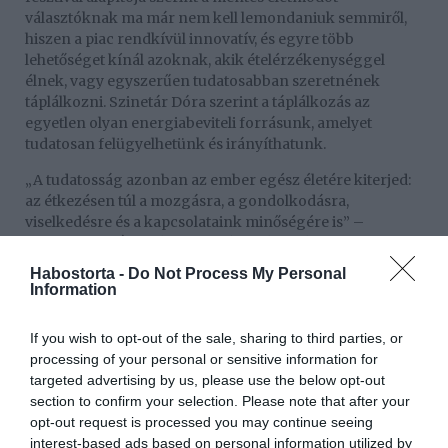
választóknak ma már nem kell lemondaniuk semmiről,
hiszen a piac rendkívül innovatív, és egyre több
lehetőséget kínál azoknak, akik ételérzékenységgel
élnek, vagy egyszerűen tudatosabban szeretnének
táplálkozni. Szinetár Dóra szerint a táplálkozás az
egyetlen olyan energiabeviteli forrásunk, amelyet
tudatosan felügyelhetünk és irányíthatunk.
„A tudatosság azonban az ember egész életére kiterjed:
az étkezésen túl a mozgásra, a gondolkodásra,
viselkedésre és a kapcsolataink minőségére is” –
fogalmazott. Úgy véli, hogy bár az étkezés tudatos
alakítása viszonylag egyszerű, más területeken, például a
Habostorta -
Do Not Process My Personal
stresszkezelésben vagy a környezeti hatások elleni
Information
védekezésben már nehezebb dolgunk van, hiszen ezek
sokszor rajtunk kívül álló tényezőkön múlnak.
If you wish to opt-out of the sale, sharing to third parties, or
processing of your personal or sensitive information for
Nagymama lesz
targeted advertising by us, please use the below opt-out
A színésznő az Esti Kornélban boldogan osztotta meg a
section to confirm your selection. Please note that after your
hírt, hogy hamarosan nagymama lesz. Ezzel
opt-out request is processed you may continue seeing
kapcsolatban arról is beszélt, hogy fontosnak tartja, hogy
interest-based ads based on personal information utilized by