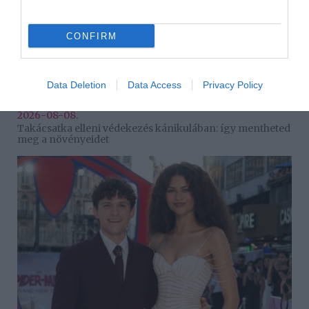
CONFIRM
Data Deletion
Data Access
Privacy Policy
2026-08-08.
Takácsatka elleni védekezés kánikulában: így mentheted
meg a növényeidet