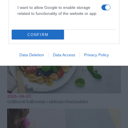
2026-08-07.
I want to allow Google to enable storage
Túlzott félelem a közös jövőtől – hogyan kerüld el egy új
related to functionality of the website or app.
párkapcsolatban?
CONFIRM
Data Deletion
Data Access
Privacy Policy
2026-08-07.
Grillezett halloumis cukkinis tésztasaláta