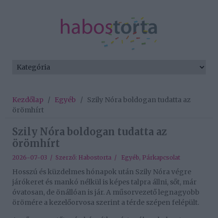
Kezdőlap
/
Egyéb
/
Szily Nóra boldogan tudatta az
örömhírt
Szily Nóra boldogan tudatta az
örömhírt
2026-07-03 / Szerző:
Habostorta
/
Egyéb
,
Párkapcsolat
Hosszú és küzdelmes hónapok után Szily Nóra végre
járókeret és mankó nélkül is képes talpra állni, sőt, már
óvatosan, de önállóan is jár. A műsorvezető legnagyobb
örömére a kezelőorvosa szerint a térde szépen felépült.