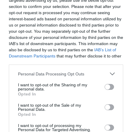
targeted advertising by us, please use the below opt-out
section to confirm your selection. Please note that after your
opt-out request is processed you may continue seeing
interest-based ads based on personal information utilized by
us or personal information disclosed to third parties prior to
your opt-out. You may separately opt-out of the further
disclosure of your personal information by third parties on the
IAB’s list of downstream participants. This information may
also be disclosed by us to third parties on the
IAB’s List of
Downstream Participants
that may further disclose it to other
third parties.
Please note that this website/app uses one or more Google
Personal Data Processing Opt Outs
services and may gather and store information including but
not limited to your visit or usage behaviour. You may click to
I want to opt-out of the Sharing of my
personal data.
grant or deny consent to Google and its third-party tags to
Opted In
use your data for below specified purposes in below Google
consent section.
I want to opt-out of the Sale of my
Personal Data.
Opted In
I want to opt-out of processing my
Megosztás:
Facebook
Twitter
Pinterest
Personal Data for Targeted Advertising.