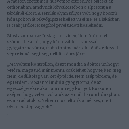
A műsorvezetőt még húsvétkor érte súlyos baleset az
otthonában, amelynek következtében a sípcsontja a
térdénél eltört. A sérülés olyan súlyos volt, hogy hosszú
hónapokon át fekvőgipszet kellett viselnie, és a lakásban
is csak járókeret segítségével tudott közlekedni.
Most azonban az Instagram-videójában örömmel
számolt be arról, hogy bár továbbra is hosszú
gyógytorna vár rá, újabb fontos mérföldkőhöz érkezett:
végre ismét segítség nélkül képes járni.
„Ma voltam kontrollon, és azt mondta a doktor úr, hogy:
»Nóra, maga tud már menni, csak lehet, hogy fejben még
nem, de állítólag van két ép térde. Nem szép térdem, de
ép térdem. Mostantól indul a gyógytorna, de az
egészségetekre akartam inni egy kortyot. Köszönöm
szépen, hogy velem voltatok az elmúlt három hónapban,
és maradjatok is. Nekem most eltörik a mécses, mert
olyan boldog vagyok.”