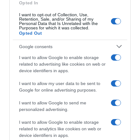
Opted In
Címkék:
boldogság
,
örömhír
,
Szily Nóra
,
I want to opt-out of Collection, Use,
gyógytorna
,
felépülés
,
térd
Retention, Sale, and/or Sharing of my
Personal Data that Is Unrelated with the
Purposes for which it was collected.
Korábbi bejegyzések
Következő bejegyzés
Opted Out
Google consents
HASONLÓ BEJEGYZÉSEK
I want to allow Google to enable storage
related to advertising like cookies on web or
device identifiers in apps.
I want to allow my user data to be sent to
Google for online advertising purposes.
I want to allow Google to send me
personalized advertising.
I want to allow Google to enable storage
related to analytics like cookies on web or
device identifiers in apps.