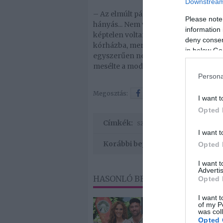
Downstream 
– Az elmúlt pár hónapban nekem nem 
Please note
hányás... Nem volt étvágyam, s olyan 
information 
képtelen voltam enni, de még a vizet
deny consent
kórházba, mert nem bírtam, és bent v
in below Go
egyszerűen nem tudtam ott lenni, anny
mesélte a modell júniusban, amikor 
Persona
Megosztás:
Facebook
Twitter
I want t
Opted 
Címkék:
születésnap
,
fotó
,
kisfiú
,
I want t
Korábbi bejegyzések
Opted 
I want 
Advertis
HASONLÓ BEJEGYZÉSEK
Opted 
I want t
of my P
was col
Opted 