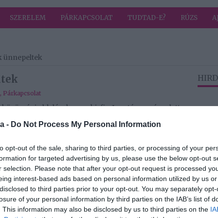
SZERELEM
PÁRKAPCSOLAT
TUDTAD-E?
RÚZS
A
ék ünnepeltek
ltek
HIRD
,
Párkapcsolat
közösségi oldalán, hogy a kisfia, Jonatán egyéves lett.
 közben már újabb babát vár, nem lesz tehát nagy
a -
Do Not Process My Personal Information
fiunk. Te vagy a legjobb dolog, ami velünk történt.
to opt-out of the sale, sharing to third parties, or processing of your per
, szeressünk és támogassunk téged” – írta az
formation for targeted advertising by us, please use the below opt-out s
fotó mellé, amelyeken a férje, Patrik is látható.
r selection. Please note that after your opt-out request is processed y
eing interest-based ads based on personal information utilized by us or
ban osztotta meg a követőivel, hogy a második
disclosed to third parties prior to your opt-out. You may separately opt-
te beárnyékolták a komoly rosszullétek. A
losure of your personal information by third parties on the IAB’s list of
kezelésre is szüksége volt, hogy gyógyszerekkel és
. This information may also be disclosed by us to third parties on the
IA