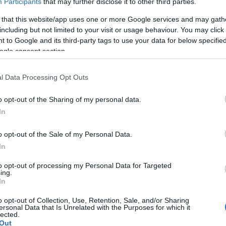
Participants
that may further disclose it to other third parties.
a szokásos terhességi tüneteim voltak, mint a
 that this website/app uses one or more Google services and may gath
szinten voltam beteg, hogy nem tudtam felkelni,
including but not limited to your visit or usage behaviour. You may click 
 sem tudtam bent tartani. Végül be kellett mennem
 to Google and its third-party tags to use your data for below specifi
oltam egy-két napot, de utána kijöttem, mert
ogle consent section.
ira unalmas volt, és egy kicsit jobban is lettem –
már a harmadik hónapban járt.
l Data Processing Opt Outs
Pinterest
o opt-out of the Sharing of my personal data.
In
ünneplés
,
Kafi Rea Milla
o opt-out of the Sale of my Personal Data.
Következő bejegyzés
In
to opt-out of processing my Personal Data for Targeted
ing.
In
o opt-out of Collection, Use, Retention, Sale, and/or Sharing
ersonal Data that Is Unrelated with the Purposes for which it
lected.
Out