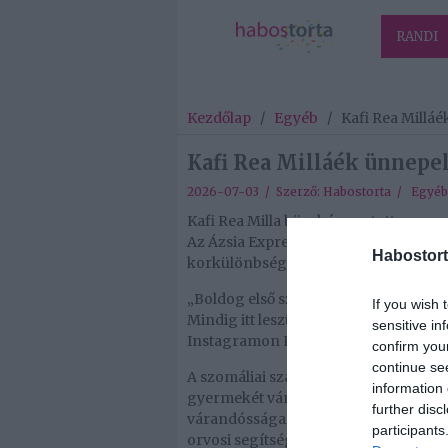
RANDI
Kezdőlap
/
Egyéb
/
Kafi Rea Millá
Kafi Rea Milláék ünnepe
2026-07-03 / Szerző:
Habostorta
/
Egyéb
Kafi Rea Milla büszkén osztotta meg a 
Az Ázsia Expresszben is látott modell
Habostort
korkülönbség a gyerekek között.
„Boldog első születésnapot, drága kis
If you wish 
Mindig itt leszünk, hogy megvédjünk
sensitive in
Instagramon Kafi Rea Milla pár családi 
confirm you
continue se
A szomáliai származású modell június
information 
gyermekét várja, bár az örömét elein
further disc
várandóssága elején Kafinak kórházi 
participants
orvosi segítséggel hozzák rendbe.