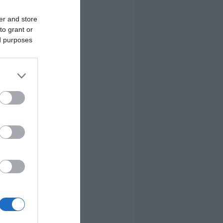
er and store
to grant or
ed purposes