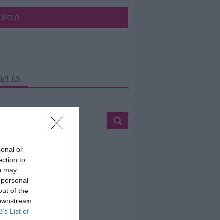
JÁNLÓ
ETÉS
sonal or
ection to
ou may
 personal
out of the
 downstream
B’s List of