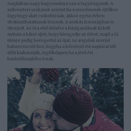
Angliában nagy hagyománya van a fagyöngynek. A
szilveszteri szokások szerint ha a szerelmesek éjfélkor
fagyöngy alatt csókolóznak, akkor egész évben
elválaszthatatlanok lesznek. A szokás Írországban is
elterjedt. Az óra első ütésére a házigazdának ki kell
nyitnia a hátsó ajtót, hogy kiengedje az óévet, majd a 12.
ütésre pedig beengedni az újat. Az angolok szerint
balszerencsét hoz, hogyha a követező évi naptárat idő
előtt kiakasztják, legfőképpen ha a jövő évi
határidőnaplóba írnak.