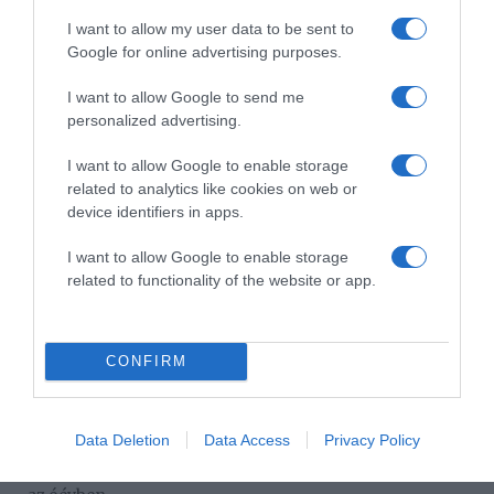
szerencsét a házba és a hagyományok szerint pontosan
I want to allow my user data to be sent to
108-at kongatnak a harangokkal. A japánok ugyanis úgy
Google for online advertising purposes.
tartják, hogy 6 bűn van, és minden egyes bűnnek 18
árnyalat. Fő bűnnek számít a mohóság, a butaság, a
I want to allow Google to send me
harag, a könnyelműség, a határozatlanság és az irigység.
personalized advertising.
Korea
I want to allow Google to enable storage
related to analytics like cookies on web or
Újév napján a koreaiak gereblyéket, lapátokat és rostákat
device identifiers in apps.
döntenek a falakhoz, hogy megóvják a házat a
gonoszoktól. Az újévet mindig új ruhában köszöntik,
I want to allow Google to enable storage
családi összejöveteleken megemlékeznek az eltávozott
related to functionality of the website or app.
rokonoktól.
Vietnám
CONFIRM
Vietnámban az újév január 21-e és február 19-e között
kezdődik. Mozgó ünnep, minden évben más időpontra
esik. A vietnámiak szerint minden otthonban egy Isten
Data Deletion
Data Access
Privacy Policy
lakozik, aki az újév napján felszáll a mennybe. Ott
elmondja, hogy a család tagjai jók, vagy rosszak voltak-e