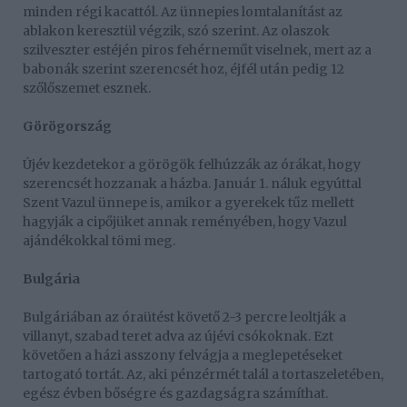
minden régi kacattól. Az ünnepies lomtalanítást az
ablakon keresztül végzik, szó szerint. Az olaszok
szilveszter estéjén piros fehérneműt viselnek, mert az a
babonák szerint szerencsét hoz, éjfél után pedig 12
szőlőszemet esznek.
Görögország
Újév kezdetekor a görögök felhúzzák az órákat, hogy
szerencsét hozzanak a házba. Január 1. náluk egyúttal
Szent Vazul ünnepe is, amikor a gyerekek tűz mellett
hagyják a cipőjüket annak reményében, hogy Vazul
ajándékokkal tömi meg.
Bulgária
Bulgáriában az óraütést követő 2-3 percre leoltják a
villanyt, szabad teret adva az újévi csókoknak. Ezt
követően a házi asszony felvágja a meglepetéseket
tartogató tortát. Az, aki pénzérmét talál a tortaszeletében,
egész évben bőségre és gazdagságra számíthat.