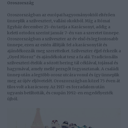
Oroszország
Oroszországban az európai hagyományoktól eltérően
ünneplik a szilvesztert, vallási okokból. Míg a Római
Egyház december 25-én tartja a Karácsonyt, addig a
keleti ortodox szerint január 7-én van a szeretet ünnepe.
Oroszországban a szilveszter az év első és legfontosabb
ünnepe, ezen az estén állítják fel a karácsonyfát és
ajándékozzák meg szeretteiket. Szilveszter éjjel érkezik a
„Gyed Moroz” és ajándékokat tesz a fa alá. Tradicionális
szilveszteri ételük a sózott hering tál céklával, tojással és
hagymával, amely mellé pezsgőt fogyasztanak. A családi
ünnep után a legtöbb orosz utcára vonul és így ünneplik
meg az újév eljövetelét. Oroszországban közel 75 éven át
tilos volt a karácsony. Az 1917-es forradalom után
ugyanis betiltották, és csupán 1992-en engedélyezték
újból.