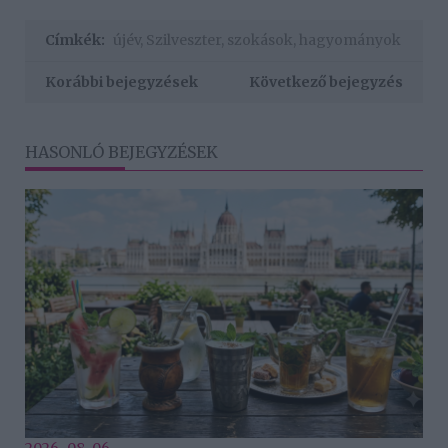
Címkék:
újév
,
Szilveszter
,
szokások
,
hagyományok
Korábbi bejegyzések
Következő bejegyzés
HASONLÓ BEJEGYZÉSEK