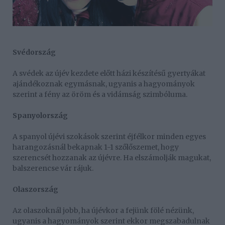
Svédország
A svédek az újév kezdete előtt házi készítésű gyertyákat
ajándékoznak egymásnak, ugyanis a hagyományok
szerint a fény az öröm és a vidámság szimbóluma.
Spanyolország
A spanyol újévi szokások szerint éjfélkor minden egyes
harangozásnál bekapnak 1-1 szőlőszemet, hogy
szerencsét hozzanak az újévre. Ha elszámolják magukat,
balszerencse vár rájuk.
Olaszország
Az olaszoknál jobb, ha újévkor a fejünk fölé nézünk,
ugyanis a hagyományok szerint ekkor megszabadulnak