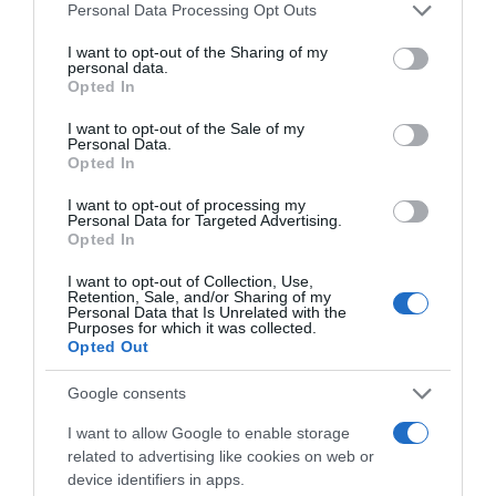
Please note that this website/app uses one or more Google
Personal Data Processing Opt Outs
aggatnak rájuk. A feldíszített szent állatokkal
services and may gather and store information including but
körmenetelen vonulnak végig.
not limited to your visit or usage behaviour. You may click to
I want to opt-out of the Sharing of my
personal data.
grant or deny consent to Google and its third-party tags to
Opted In
use your data for below specified purposes in below Google
consent section.
I want to opt-out of the Sale of my
Personal Data.
Opted In
I want to opt-out of processing my
Personal Data for Targeted Advertising.
Opted In
I want to opt-out of Collection, Use,
Retention, Sale, and/or Sharing of my
Personal Data that Is Unrelated with the
Purposes for which it was collected.
Opted Out
Google consents
I want to allow Google to enable storage
Japán
related to advertising like cookies on web or
device identifiers in apps.
Japánban újévkor gereblye segítségével húzzák be a