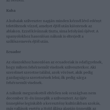
az óévben.
Kuba
A kubaiak szilveszter napján minden kéznél lévő edényt
teletöltenek vízzel, amelyet éjfél után kiöntenek az
ablakon. Ezzel kívánnak tiszta, sima lefolyású újévet. A
spanyolokhoz hasonlóan nálunk is elterjedt a
szőlőszemevés éjfél után.
Ecuador
Az olaszokhoz hasonlóan az ecuadoriak is odafigyelnek,
hogy milyen fehérneműt viselnek szilveszterkor. Aki
szerelmet szeretne találni, azok vöröset, akik pedig
gazdagságra szeretnének lelni, ők pedig sárga
fehérneműt viselnek.
A nálunk megszokottól eltérően sok országban nem
december 31-én ünneplik a szilvesztert. Az újév
ünneplése leginkább a keresztény kultúrákban szokás,
más vallások esetén a Hold állása alapján ünneplik az