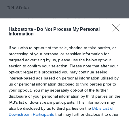
Dél-Afrika
Olaszországhoz hasonlóan Dél-Afrikában is elterjedt
szokás az „ünnepi lomtalanítás”. Itt azonban olyan
Habostorta -
Do Not Process My Personal
komolyan veszik az újévi hagyományokat, hogy gyakran
Information
nagyobb bútoroktól, vagy elektronikai cikkektől is
megszabadulnak az ablakokon keresztül, például egy
If you wish to opt-out of the sale, sharing to third parties, or
hűtőszekrénytől. A veszélyes újévi hagyomány ellen a
processing of your personal or sensitive information for
rendőrség is küzd, ugyanis nem ritkák a sérülések sem.
targeted advertising by us, please use the below opt-out
section to confirm your selection. Please note that after your
India
opt-out request is processed you may continue seeing
interest-based ads based on personal information utilized by
A magyar szilveszteri-újévi hagyományokhoz hasonlóan
us or personal information disclosed to third parties prior to
Indiában sem szabad újév napját semmit sem kidobni,
your opt-out. You may separately opt-out of the further
vagy kivinni a házból. Még a szemetet is tilos kivinni.
disclosure of your personal information by third parties on the
Észak-Indiában újév napját tavaszi színű virágokat
IAB’s list of downstream participants. This information may
viselnek: a nők sárga, míg a férfiak rózsaszín, piros, lila
also be disclosed by us to third parties on the
IAB’s List of
és fehér kombinációkat. Dél-Indiában a tamilok a téli
Downstream Participants
that may further disclose it to other
napfordulón tartott évkezdetükön elzarándokolnak a
third parties.
szent helyekre, ahol rizst főznek, a tehenek szarvát
színesre festik, majd virág és gyümölcskoszorúkat