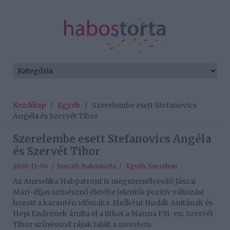
Kezdőlap
/
Egyéb
/
Szerelembe esett Stefanovics
Angéla és Szervét Tibor
Szerelembe esett Stefanovics Angéla
és Szervét Tibor
2020-11-04 / Szerző:
Habostorta
/
Egyéb
,
Szerelem
Az Anzselika Habpatront is megszemélyesítő Jászai
Mari-díjas színésznő életébe jelentős pozitív változást
hozott a karantén időszaka. Elsőként Hudák Anitának és
Hepi Endrének árulta el a titkot a Manna FM-en: Szervét
Tibor színésszel rájuk talált a szerelem.