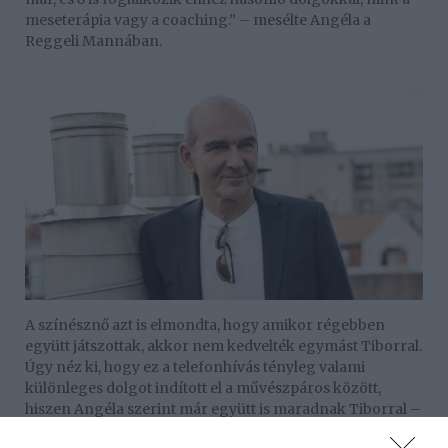
meseterápia vagy a coaching.” – mesélte Angéla a
Reggeli Mannában.
A színésznő azt is elmondta, hogy amikor régebben
együtt játszottak, akkor nem kedvelték egymást Tiborral.
Úgy néz ki, hogy ez a telefonhívás tényleg valami
különleges dolgot indított el a művészpáros között,
hiszen Angéla szerint már együtt is maradnak Tiborral –
ezért is merte elárulni, hogy pontosan ki is a titokzatos