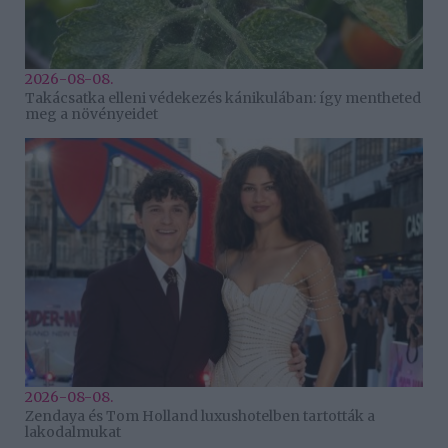
2026-08-08.
Takácsatka elleni védekezés kánikulában: így mentheted
meg a növényeidet
2026-08-08.
Zendaya és Tom Holland luxushotelben tartották a
lakodalmukat