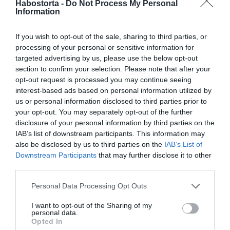
férfi az életében.
Habostorta -
Do Not Process My Personal
Information
A jógán kívül a főzés is közös érdeklődésük: „Hát, tök jól
főzök, Tibi pedig szeret enni. Ez is egy ilyen… Vagy hát ő
If you wish to opt-out of the sale, sharing to third parties, or
azt mondja, mondjuk elkezdett fogyókúrázni…” –
processing of your personal or sensitive information for
mesélte viccelődve Angéla.
targeted advertising by us, please use the below opt-out
section to confirm your selection. Please note that after your
További érdekes és szórakoztató sztorit hallhattunk még
opt-out request is processed you may continue seeing
a színésznőtől a Reggeli Mannában, ezeket itt tudjátok
interest-based ads based on personal information utilized by
meghallgatni:
us or personal information disclosed to third parties prior to
your opt-out. You may separately opt-out of the further
disclosure of your personal information by third parties on the
IAB’s list of downstream participants. This information may
also be disclosed by us to third parties on the
IAB’s List of
Downstream Participants
that may further disclose it to other
third parties.
Please note that this website/app uses one or more Google
Personal Data Processing Opt Outs
services and may gather and store information including but
not limited to your visit or usage behaviour. You may click to
I want to opt-out of the Sharing of my
personal data.
grant or deny consent to Google and its third-party tags to
Opted In
use your data for below specified purposes in below Google