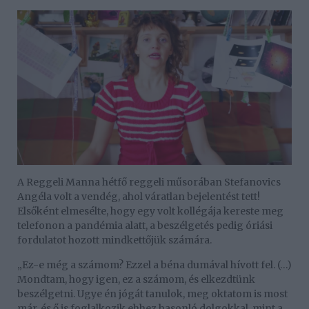
A Reggeli Manna hétfő reggeli műsorában Stefanovics
Angéla volt a vendég, ahol váratlan bejelentést tett!
Elsőként elmesélte, hogy egy volt kollégája kereste meg
telefonon a pandémia alatt, a beszélgetés pedig óriási
fordulatot hozott mindkettőjük számára.
„Ez-e még a számom? Ezzel a béna dumával hívott fel. (…)
Mondtam, hogy igen, ez a számom, és elkezdtünk
beszélgetni. Ugye én jógát tanulok, meg oktatom is most
már, és ő is foglalkozik ehhez hasonló dolgokkal, mint a