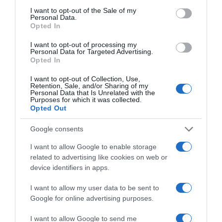
consent section.
I want to opt-out of the Sale of my
Personal Data.
Opted In
I want to opt-out of processing my
Manna FM 98.6
·
Stefanovics Angéla - Reggeli Manna Hepi Endrével És Hudák Anitával 2020. 11. 02. - 8 óra
Personal Data for Targeted Advertising.
Opted In
Forrás: Blikk
I want to opt-out of Collection, Use,
Retention, Sale, and/or Sharing of my
Megosztás:
Facebook
Twitter
Pinterest
Personal Data that Is Unrelated with the
Purposes for which it was collected.
Opted Out
Címkék:
szerelem
,
párkapcsolat
,
Stefanovics
Google consents
Angéla
,
Szervét Tibor
I want to allow Google to enable storage
Korábbi bejegyzések
Következő bejegyzés
related to advertising like cookies on web or
device identifiers in apps.
HASONLÓ BEJEGYZÉSEK
I want to allow my user data to be sent to
Google for online advertising purposes.
I want to allow Google to send me