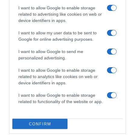
nőtte ki magát. 2020-ban megalapította a Libertine
I want to allow Google to enable storage
Könyvkiadót és könyvesbolthálózatot, amely Budapesten,
related to advertising like cookies on web or
Szegeden és Debrecenben is jelen van, emellett Lapozz a
device identifiers in apps.
99-re! címmel irodalmi podcastet is vezet.
I want to allow my user data to be sent to
Megosztás:
Facebook
Twitter
Pinterest
Google for online advertising purposes.
I want to allow Google to send me
Címkék:
szerelem
,
babavárás
,
távkapcsolat
,
personalized advertising.
Szabados Ágnes
,
kihívás
,
Pózner Péter
I want to allow Google to enable storage
Korábbi bejegyzések
Következő bejegyzés
related to analytics like cookies on web or
device identifiers in apps.
I want to allow Google to enable storage
HASONLÓ BEJEGYZÉSEK
related to functionality of the website or app.
CONFIRM