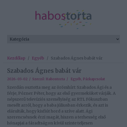
Kezdőlap
/
Egyéb
/
Szabados Ágnes babát vár
Szabados Ágnes babát vár
2026-03-02 / Szerző:
Habostorta
/
Egyéb
,
Párkapcsolat
Szerdán osztotta meg az örömhírt: Szabados Ági és a
férje, Pózner Péter, hogy az első gyermeküket várják. A
népszerű televíziós személyiség az RTL Fókuszban
mesélt arról, hogy a baba júliusban érkezik, és azt is
elárulták, hogy kisfiút hord a szíve alatt. Ági
szerencsésnek érzi magát, hiszen a terhesség első
hónapjai a fáradtságon kívül szinte teljesen