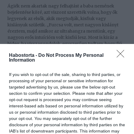
Ágiék nem akartak nagy felhajtást a baba nemének
bejelentése köré, azt viszont szerették volna, hogy ők
legyenek az elsők, akik megtudják, kisfiuk vagy
kislányuk születik. „Furcsa volt, mert nagyon kislányt
éreztem, majd amikor az ultrahangra mentünk, egy
nagyon erős intuícióm volt: kisfiú lesz. Most is kiráz a
hideg, ha visszagondolok, egyszerűen tudtam, hogy fiú.
Megvolt a lánynevünk is, s egy picit sajnálom, hogy el
Habostorta -
Do Not Process My Personal
kellett engednünk” – mesélte.
Information
Pózner Péter neve nemcsak a fodrászszakmában cseng
ismerősen: kevésbé ismert tény, hogy breaktánc-
If you wish to opt-out of the sale, sharing to third parties, or
világbajnok. 2002-ben találkozott először a breakkel,
processing of your personal or sensitive information for
amely azóta is meghatározó része az életének. Napi négy
targeted advertising by us, please use the below opt-out
órát edz, hiszen – ahogy vallja – ebben a műfajban
section to confirm your selection. Please note that after your
minden mozdulat mögött évek munkája áll. Az Air Force
opt-out request is processed you may continue seeing
Crew tagjaként és egyéniben is számos sikert ért el, a
interest-based ads based on personal information utilized by
legnagyobb eredménye pedig a 2010-ben szerzett
us or personal information disclosed to third parties prior to
világbajnoki cím felnőtt break kategóriában. Bár a
your opt-out. You may separately opt-out of the further
táncból Magyarországon nehéz megélni, az oktatás
disclosure of your personal information by third parties on the
mellett civil munkát is vállal, miközben a break továbbra
IAB’s list of downstream participants. This information may