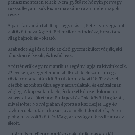
panaszmentesen teltek. Nem gyötörte hányinger vagy
rosszullét, ami sok kismama számára a mindennapok
része.
A pár tíz év után talált újra egymásra, Péter Norvégiából
költözött haza Ágiért. Péter sikeres fodrász, breaktánc-
világbajnok és -oktató.
Szabados Ági és a férje az első gyermeküket várják, aki
júliusban érkezik, és kisfiú lesz.
A történetük egy romantikus regény lapjaira kívánkozik.
22 évesen, az egyetemen találkoztak először, ám egy
rövid románc után külön utakon folytatták. Tíz évvel
később azonban újra egymásra találtak, és ezúttal már
végleg. A kapcsolatuk elején közel kétezer kilométer
választotta el őket: Ági Budapest és Oslo között ingázott,
mivel Péter Norvégiában építette a karrierjét. Egy év
távkapcsolat után a közös jövő mellett döntöttek, Péter
pedig hazaköltözött, és Magyarországon kezdte újra az
életét.
– Bármilyen ellentmondásosnak tűnik, nagyon jól