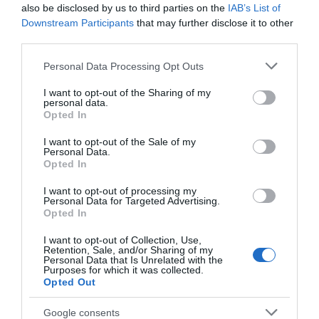
is szenvedélye maradt.
also be disclosed by us to third parties on the
IAB’s List of
Downstream Participants
that may further disclose it to other
Szabados Ágnes 1988. június 27-én született
third parties.
Kiskunhalason. Az ország egyik legismertebb televíziós
műsorvezetője, riportere és irodalmi influenszere. A
Please note that this website/app uses one or more Google
Personal Data Processing Opt Outs
Szegedi Tudományegyetemen kommunikáció és
services and may gather and store information including but
médiatudomány, majd politikatudomány szakon
not limited to your visit or usage behaviour. You may click to
I want to opt-out of the Sharing of my
personal data.
diplomázott, később a Pécsi Tudományegyetemen
grant or deny consent to Google and its third-party tags to
Opted In
könyvmenedzsment-képzést végzett, emellett
use your data for below specified purposes in below Google
irodalomterapeuta képesítést is szerzett. Pályáját a
consent section.
I want to opt-out of the Sale of my
Szegedi Városi Televíziónál kezdte, majd a Sportklub
Personal Data.
Opted In
híradósa lett, 2014-től pedig nyolc éven át az RTL Híradó
meghatározó arca volt. 2022-ben a szórakoztató műfaj
I want to opt-out of processing my
felé fordult: a Reggeli állandó műsorvezetője lett, 2025
Personal Data for Targeted Advertising.
májusától pedig a Fókusz Plusz házigazdájaként is
Opted In
látható. Szerepelt többek között A Konyhafőnök VIP-ben,
az Álarcos énekesben, a Sztárboxban, és győztesként
I want to opt-out of Collection, Use,
Retention, Sale, and/or Sharing of my
távozott az Az Árulók – Gyilkosság a kastélyban első
Personal Data that Is Unrelated with the
évadából.
Purposes for which it was collected.
Opted Out
Nevéhez fűződik a „Nincs időm olvasni” kihívás, amely a
2017-es indulása óta több mint 140 ezres közösséggé
Google consents