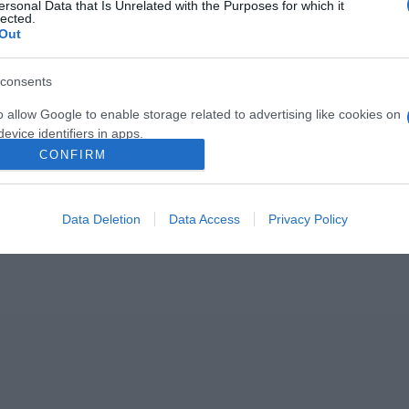
ersonal Data that Is Unrelated with the Purposes for which it
lected.
Out
consents
o allow Google to enable storage related to advertising like cookies on
evice identifiers in apps.
2026-08-07.
2026-08-07.
lloumis
Mi a teendő, ha
Koltai Róbert
CONFIRM
lábgörcsöt kapsz?
életükről mesélt
o allow my user data to be sent to Google for online advertising
s.
Data Deletion
Data Access
Privacy Policy
to allow Google to send me personalized advertising.
o allow Google to enable storage related to analytics like cookies on
evice identifiers in apps.
o allow Google to enable storage related to functionality of the website