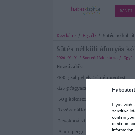
RANDI
Kezdőlap
/
Egyéb
/
Sütés nélküli 
Sütés nélküli áfonyás k
2026-03-01 / Szerző:
Habostorta
/
Egyéb
Hozzávalók:
-100 g zabpehely (gluténmentes)
-125 g fagyasztott áfonya
Habostort
-50 g kókuszreszelék
If you wish 
-1 evőkanál kókuszolaj
sensitive in
confirm you
-2 evőkanál víz
continue se
information 
-A hempergetéshez: kókuszreszelék (