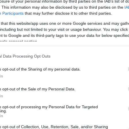
losure of your personal information by third parties on the IAB’s list of
. This information may also be disclosed by us to third parties on the
IA
Participants
that may further disclose it to other third parties.
otgépben) finomra daráljuk, lisztszerű állagúra.
 that this website/app uses one or more Google services and may gath
ókuszreszeléket, a kókuszolajat és a vizet. Tovább
including but not limited to your visit or usage behaviour. You may click 
ató masszát kapunk.
 to Google and its third-party tags to use your data for below specifi
zzá még egy kevés darált zabpelyhet, ha túl száraz,
ogle consent section.
uszolajat.
l Data Processing Opt Outs
kat formázunk, majd kókuszreszelékben
c alatt szépen megszilárdul, így még tökéletesebb
o opt-out of the Sharing of my personal data.
In
Pinterest
o opt-out of the Sale of my Personal Data.
In
nya
,
gluténmentes
,
kókuszreszelék
to opt-out of processing my Personal Data for Targeted
ing.
Következő bejegyzés
In
o opt-out of Collection, Use, Retention, Sale, and/or Sharing