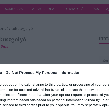
SZERELEM
PÁRKAPCSOLAT
TUDTAD-E?
RÚZS
A
áfonyás kókuszgolyó
ókuszgolyó
HIRD
,
Rúzs
a -
Do Not Process My Personal Information
to opt-out of the sale, sharing to third parties, or processing of your per
formation for targeted advertising by us, please use the below opt-out s
r selection. Please note that after your opt-out request is processed y
eing interest-based ads based on personal information utilized by us or
disclosed to third parties prior to your opt-out. You may separately opt-
kb. 20 g)