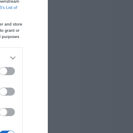
 downstream
B’s List of
er and store
to grant or
ed purposes