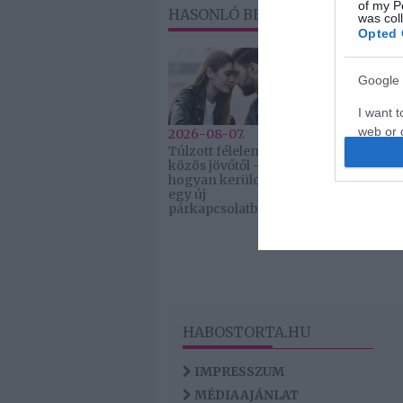
of my P
HASONLÓ BEJEGYZÉSEK
was col
Opted 
Google 
I want t
web or d
2026-08-07.
2026-08-07.
Túlzott félelem a
Grillezett ha
közös jövőtől –
cukkinis
I want t
hogyan kerüld el
tésztasaláta
purpose
egy új
párkapcsolatban?
I want 
I want t
web or d
I want t
HABOSTORTA.HU
or app.
IMPRESSZUM
MÉDIAAJÁNLAT