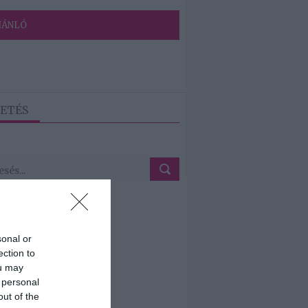
JÁNLÓ
ETÉS
sonal or
ection to
ou may
 personal
out of the