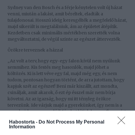
Sydney van den Bosch és a férje kénytelen volt új házat
venni, miután a lakást, amit béreltek, eladták a
tulajdonosai. Hosszú ideig keresgélték a megfelelő házat,
majd sikerült is megtalálniuk, ám az épületet átépítik.
Kezdetben csak minimális mértékben szerették volna
megváltoztatni, de végül szinte az egészet áttervezték.
Örökre terveznek a házzal
„Az volt a terv, hogy egy-egy falon kívül nem nyúlunk
semmihez. Kis festés meg hasonlók, majd jöhet a
költözés. Ki is lett véve egy fal, majd még egy, és nem
tudom, pontosan hogyan történt, de arra jutottam, hogy
kapjuk szét az egészet! Beni már kiszállt, azt mondta,
csináljak, amit akarok, ő ezt ép ésszel már nem bírja
követni. Az az igazság, hogy mi itt tényleg örökre
tervezünk. Ide várjuk majd a gyerekünket, így nem is a
szerelmi, hanem a családi fészket látjuk benne. Épp ezért
döntöttem úgy, hogy ha már úgyis hozzá kell nyúlni,
Habostorta -
Do Not Process My Personal
verjük szét az egészet, és csináljuk meg álmaink
Information
otthonát! Hogy így mikor lesz kész, mikor költözhetünk,