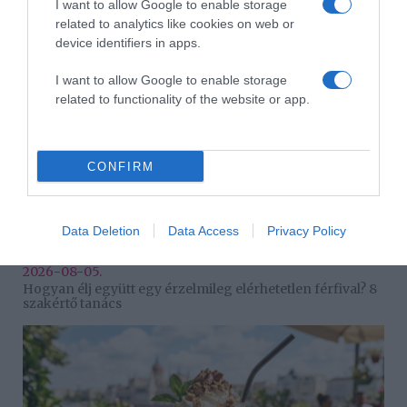
I want to allow Google to enable storage
Kiderült Horányi Juli kisbabájának a neme
related to analytics like cookies on web or
device identifiers in apps.
I want to allow Google to enable storage
related to functionality of the website or app.
CONFIRM
Data Deletion
Data Access
Privacy Policy
2026-08-05.
Hogyan élj együtt egy érzelmileg elérhetetlen férfival? 8
szakértő tanács