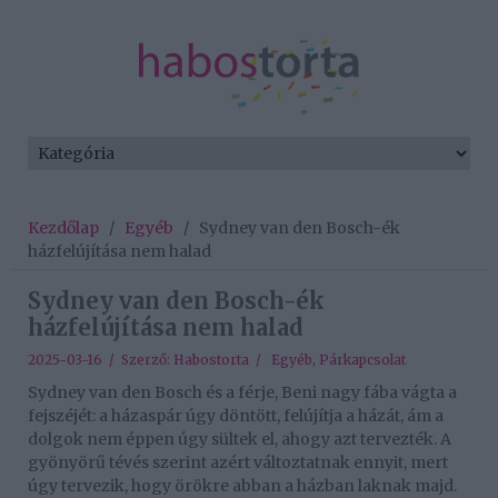
Kezdőlap
/
Egyéb
/
Sydney van den Bosch-ék
házfelújítása nem halad
Sydney van den Bosch-ék
házfelújítása nem halad
2025-03-16 / Szerző:
Habostorta
/
Egyéb
,
Párkapcsolat
Sydney van den Bosch és a férje, Beni nagy fába vágta a
fejszéjét: a házaspár úgy döntött, felújítja a házát, ám a
dolgok nem éppen úgy sültek el, ahogy azt tervezték. A
gyönyörű tévés szerint azért változtatnak ennyit, mert
úgy tervezik, hogy örökre abban a házban laknak majd.