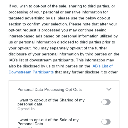
az más kérdés... Az építésvezető szerint a karácsony a
If you wish to opt-out of the sale, sharing to third parties, or
reális, viszont mi már a nyáron birtokba akarjuk venni,
processing of your personal or sensitive information for
szóval hajtjuk őket” – mondta Sydney.
targeted advertising by us, please use the below opt-out
section to confirm your selection. Please note that after your
Megosztás:
Facebook
Twitter
Pinterest
opt-out request is processed you may continue seeing
interest-based ads based on personal information utilized by
us or personal information disclosed to third parties prior to
Címkék:
nehézségek
,
álomotthon
,
Sydney van den
your opt-out. You may separately opt-out of the further
Bosch
,
lakásfelújítás
,
elképzelés
,
időigényes
disclosure of your personal information by third parties on the
IAB’s list of downstream participants. This information may
Korábbi bejegyzések
Következő bejegyzés
also be disclosed by us to third parties on the
IAB’s List of
Downstream Participants
that may further disclose it to other
third parties.
HASONLÓ BEJEGYZÉSEK
Please note that this website/app uses one or more Google
Personal Data Processing Opt Outs
services and may gather and store information including but
not limited to your visit or usage behaviour. You may click to
I want to opt-out of the Sharing of my
personal data.
grant or deny consent to Google and its third-party tags to
Opted In
use your data for below specified purposes in below Google
consent section.
I want to opt-out of the Sale of my
Personal Data.