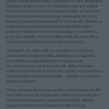
Shane Tusup megelégelte a hónapok óta tartó pletykákat
és találgatásokat, ezért a 35. szülinapja után pár nappal
úgy döntött, tiszta vizet önt a pohárba több, az életére és
karrierjére kiható kérdéssel kapcsolatban is. Most egy
hosszú közleményben számolt be a Facebook-oldalán az
edzői magatartásától és szakmai tudásától kezdve a
párkapcsolataiban történt incidensekig. Arra is kitért,
hogy újra rátalált a szerelem, illetve elárulta, visszaélt-e
valaha a fizikai fölényével egy nővel szemben.
"Hónapok, sőt, talán évek óta csendben tűröm, hogy
rólam bárki bármit mondhat, nyilatkozhat a sajtóban.
Nem akartam magyarázkodni és az igazamat
bizonygatni, mert azok az emberek, akik számomra
valóban fontosak, úgyis ismernek, tudják, hogy mennyi a
valóságalapja a híreszteléseknek" - kezdte a posztjában,
majd így folytatta:
"Most azonban eljött a nap, amikor nem tűrhetek tovább,
mert már nem csak magánemberként a hírnevem, de a
szakmai hitelességem is megkérdőjeleződik. Előző is
nagyon bántott, mert alaptalan, de ahhoz, hogy