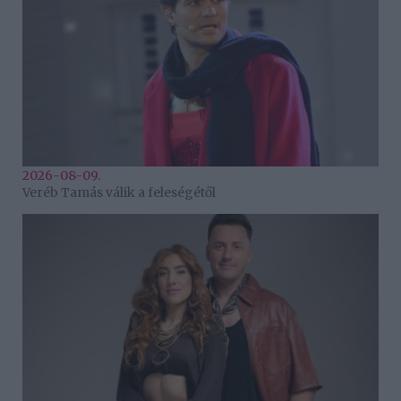
2026-08-09.
Veréb Tamás válik a feleségétől