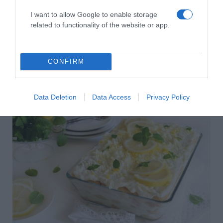
I want to allow Google to enable storage
related to functionality of the website or app.
Címkék:
őszinteség
,
párkapcsolatok
,
Shane Tusup
,
bántalmazás
,
kitálalás
,
sérelmek
Korábbi bejegyzések
Következő bejegyzés
CONFIRM
HASONLÓ BEJEGYZÉSEK
Data Deletion
Data Access
Privacy Policy