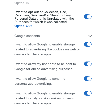
tiszteletben tartom, még ha nem is gondolom elegáns
Opted In
gesztusnak, hogy félinformációk birtokában bárki is így
nyilatkozzon"
I want to opt-out of Collection, Use,
Retention, Sale, and/or Sharing of my
Personal Data that Is Unrelated with the
"4 alkalommal választottak meg az év edzőjének. Az első
Purposes for which it was collected.
még lehet „véletlen”, a többi már nem. Úgy gondolom,
Opted Out
tettem le annyit az asztalra ebben a sportágban, hogy
megérdemeljem a tisztességes, fair hozzá(m)állást. Nem
Google consents
kell engem szeretni, nem kell a módszereimet méltatni,
I want to allow Google to enable storage
sőt, egyet sem kell érteni a véleményemmel, de a
related to advertising like cookies on web or
megkérdezésem nélkül bármit tényként kezelni és rólam
device identifiers in apps.
degradálóan, sértően nyilatkozni, nem méltó olyan
emberekhez, akik egy sportágat ilyen magas szinten
I want to allow my user data to be sent to
képviselnek"
Google for online advertising purposes.
"Az úszás és a sportolókba vetett hitem továbbra is
töretlen. Ezentúl is hiszem, hogy a kemény munka, az
I want to allow Google to send me
alázat és a kitartás a sikerhez vezető út. Ebben a
personalized advertising.
szellemben maradok tisztelettel: Shane Tusup" - zárta
hosszú sorait.
I want to allow Google to enable storage
related to analytics like cookies on web or
device identifiers in apps.
Megosztás:
Facebook
Twitter
Pinterest