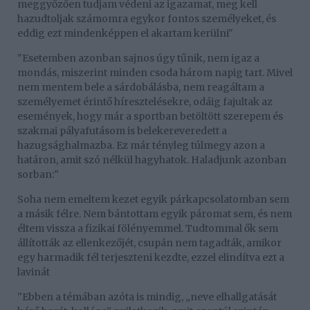
meggyőzően tudjam védeni az igazamat, meg kell
hazudtoljak számomra egykor fontos személyeket, és
eddig ezt mindenképpen el akartam kerülni"
"Esetemben azonban sajnos úgy tűnik, nem igaz a
mondás, miszerint minden csoda három napig tart. Mivel
nem mentem bele a sárdobálásba, nem reagáltam a
személyemet érintő híresztelésekre, odáig fajultak az
események, hogy már a sportban betöltött szerepem és
szakmai pályafutásom is belekereveredett a
hazugsághalmazba. Ez már tényleg túlmegy azon a
határon, amit szó nélkül hagyhatok. Haladjunk azonban
sorban:"
Soha nem emeltem kezet egyik párkapcsolatomban sem
a másik félre. Nem bántottam egyik páromat sem, és nem
éltem vissza a fizikai fölényemmel. Tudtommal ők sem
állították az ellenkezőjét, csupán nem tagadták, amikor
egy harmadik fél terjeszteni kezdte, ezzel elindítva ezt a
lavinát
"Ebben a témában azóta is mindig, „neve elhallgatását