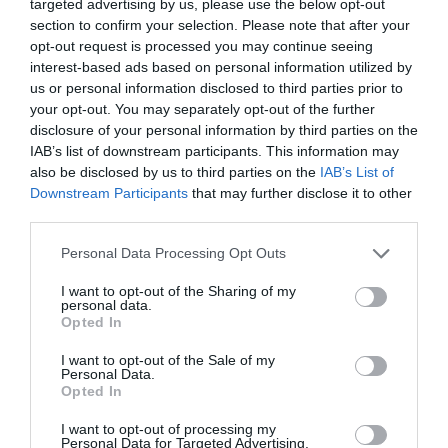
engem soha nem kérdeztek, kísérlet sem történt annak
targeted advertising by us, please use the below opt-out
érdekében, hogy az üggyel kapcsolatban
section to confirm your selection. Please note that after your
megszólalhassak. Megteszem hát itt"
opt-out request is processed you may continue seeing
interest-based ads based on personal information utilized by
"Késely Ajna megkeresett 2022. decemberében azzal a
us or personal information disclosed to third parties prior to
kéréssel, hogy vállaljam el az edzői szerepet mellette. A
your opt-out. You may separately opt-out of the further
találkozóra egy munkatársammal mentünk, mivel előtte
disclosure of your personal information by third parties on the
egy megbeszélésen vettünk részt közösen. Végig
IAB’s list of downstream participants. This information may
hallgattuk Ajnát, majd elmondtam neki, hogy jelenleg a
also be disclosed by us to third parties on the
IAB’s List of
fő fókuszom az épülő cégcsoportomon van, de nagyon
Downstream Participants
that may further disclose it to other
sok sikert kívánok neki, és ahogy tudom, segítem
third parties.
pályafutását. Ennyiben maradtunk. Azóta nem hallottam
Please note that this website/app uses one or more Google
felőle, nem keresett és én sem őt"
Personal Data Processing Opt Outs
services and may gather and store information including but
"Nem tudom, milyen információra hivatkozva
not limited to your visit or usage behaviour. You may click to
I want to opt-out of the Sharing of my
personal data.
nyilatkozott Wladár Sándor úgy, hogy a „nevem is
grant or deny consent to Google and its third-party tags to
Opted In
elhangzott a lehetséges alternatívák között”, és főképp
use your data for below specified purposes in below Google
nem értem, miért gondolta, hogy azonnal közbe kell
consent section.
I want to opt-out of the Sale of my
lépnie, viszont azt egyenesen kikérem magamnak, hogy
Personal Data.
ebből, és Sós Csaba szövetségi kapitány rosszindulatú
Opted In
válaszából bárki is azt szűrte le és közölte, hogy engem
I want to opt-out of processing my
látni sem akarnak az uszodákban. Az ő véleményüket
Personal Data for Targeted Advertising.