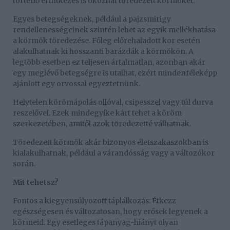
történő érintkezés is okozhat töredezett körmöket.
Egyes betegségeknek, például a pajzsmirigy
rendellenességeinek szintén lehet az egyik mellékhatása
a körmök töredezése. Főleg előrehaladott kor esetén
alakulhatnak ki hosszanti barázdák a körmökön. A
legtöbb esetben ez teljesen ártalmatlan, azonban akár
egy meglévő betegségre is utalhat, ezért mindenféleképp
ajánlott egy orvossal egyeztetnünk.
Helytelen körömápolás ollóval, csipesszel vagy túl durva
reszelővel. Ezek mindegyike kárt tehet a köröm
szerkezetében, amitől azok töredezetté válhatnak.
Töredezett körmök akár bizonyos életszakaszokban is
kialakulhatnak, például a várandósság vagy a változókor
során.
Mit tehetsz?
Fontos a kiegyensúlyozott táplálkozás: Étkezz
egészségesen és változatosan, hogy erősek legyenek a
körmeid. Egy esetleges tápanyag-hiányt olyan