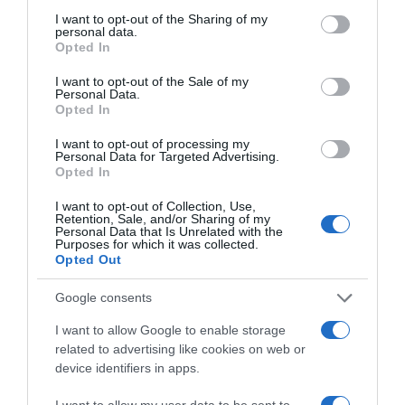
ellenállóbbá teszik a körmöket. Ezáltal kevésbé fognak
not limited to your visit or usage behaviour. You may click to
I want to opt-out of the Sharing of my
beszakadni, illetve kettéválni.
personal data.
grant or deny consent to Google and its third-party tags to
Opted In
Mi segít még töredezett körmök esetén?
use your data for below specified purposes in below Google
consent section.
I want to opt-out of the Sale of my
Egy bizonyos mértékig különféle házi praktikák is
Personal Data.
segíthetnek. Ide soroljuk például az olíva- és a
Opted In
mandulaolajat. Rendszeresen masszírozd be valamelyik
I want to opt-out of processing my
olajjal a körmöket és a körömágybőrt. Ezáltal
Personal Data for Targeted Advertising.
nedvességgel látod el mindkettőt, így azok ellenállóbbá
Opted In
válnak.
I want to opt-out of Collection, Use,
Vegyél elő egy kis tálat, engedj bele némi meleg vizet,
Retention, Sale, and/or Sharing of my
Personal Data that Is Unrelated with the
tegyél bele pár teáskanál citromlevet, majd pár percig
Purposes for which it was collected.
áztasd benne a körmeidet. Ennek helyreállító és
Opted Out
revitalizáló hatása van.
Google consents
Megosztás:
Facebook
Twitter
Pinterest
I want to allow Google to enable storage
related to advertising like cookies on web or
device identifiers in apps.
Címkék:
egészség
,
szépség
,
megelőzés
,
körömápolás
,
töredezés
I want to allow my user data to be sent to