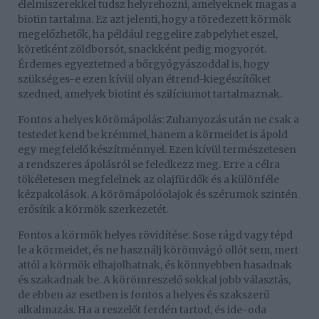
élelmiszerekkel tudsz helyrehozni, amelyeknek magas a
biotin tartalma. Ez azt jelenti, hogy a töredezett körmök
megelőzhetők, ha például reggelire zabpelyhet eszel,
köretként zöldborsót, snackként pedig mogyorót.
Érdemes egyeztetned a bőrgyógyászoddal is, hogy
szükséges-e ezen kívül olyan étrend-kiegészítőket
szedned, amelyek biotint és szilíciumot tartalmaznak.
Fontos a helyes körömápolás: Zuhanyozás után ne csak a
testedet kend be krémmel, hanem a körmeidet is ápold
egy megfelelő készítménnyel. Ezen kívül természetesen
a rendszeres ápolásról se feledkezz meg. Erre a célra
tökéletesen megfelelnek az olajfürdők és a különféle
kézpakolások. A körömápolóolajok és szérumok szintén
erősítik a körmök szerkezetét.
Fontos a körmök helyes rövidítése: Sose rágd vagy tépd
le a körmeidet, és ne használj körömvágó ollót sem, mert
attól a körmök elhajolhatnak, és könnyebben hasadnak
és szakadnak be. A körömreszelő sokkal jobb választás,
de ebben az esetben is fontos a helyes és szakszerű
alkalmazás. Ha a reszelőt ferdén tartod, és ide-oda