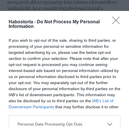
mozgatod, akkor ugyanúgy kárt tehetsz a körmeidben.
Sokkal jobb, ha a reszelőt függőlegesen tartod a
körömhöz, és középről indulva óvatosan reszelsz egy
irányba. A rendszeres reszelésnek hála a körmeid erősek
Habostorta -
Do Not Process My Personal
Information
maradnak, és nem törnek le. Ráadásul mivel eltávolítod a
durva éleket, nem tud olyan könnyedén megtapadni
rajtuk a kosz és a baktériumok.
If you wish to opt-out of the sale, sharing to third parties, or
processing of your personal or sensitive information for
Fontos a körmök védelme: Azzal is megelőzheted a
targeted advertising by us, please use the below opt-out
töredezett körmöket, ha betartasz pár óvintézkedést.
section to confirm your selection. Please note that after your
Kíméld a körmeidet, ha otthoni munkát végzel.
opt-out request is processed you may continue seeing
Mosogatásnál vagy törölgetésnél mindig vegyél fel
interest-based ads based on personal information utilized by
gumikesztyűt. A kerti munka során is viselj mindig
us or personal information disclosed to third parties prior to
kesztyűt, így megakadályozhatod, hogy betörjenek a
your opt-out. You may separately opt-out of the further
körmeid.
disclosure of your personal information by third parties on the
IAB’s list of downstream participants. This information may
SOS-intézkedések töredezett körmök esetén
also be disclosed by us to third parties on the
IAB’s List of
Töredeznek a körmeid? Ha már fennáll ez a probléma,
Downstream Participants
that may further disclose it to other
akkor használj körömregeneráló lakkot. Ezekben a
third parties.
készítményekben olyan tápanyagok vannak, mint
Please note that this website/app uses one or more Google
például keratin vagy biotin, melyek erősítik és
Personal Data Processing Opt Outs
services and may gather and store information including but