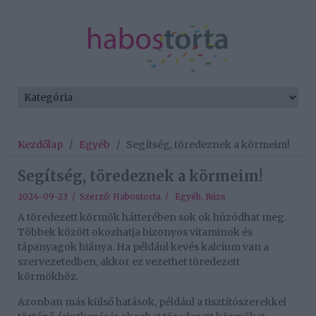
Kezdőlap
/
Egyéb
/
Segítség, töredeznek a körmeim!
Segítség, töredeznek a körmeim!
2024-09-23 / Szerző:
Habostorta
/
Egyéb
,
Rúzs
A töredezett körmök hátterében sok ok húzódhat meg.
Többek között okozhatja bizonyos vitaminok és
tápanyagok hiánya. Ha például kevés kalcium van a
szervezetedben, akkor ez vezethet töredezett
körmökhöz.
Azonban más külső hatások, például a tisztítószerekkel