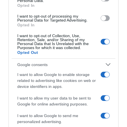
Personal Data.
felelősség egy életre szól.
Opted In
Schoberték fontosnak tartják, hogy következetesek
I want to opt-out of processing my
legyenek a nevelésben.
Personal Data for Targeted Advertising.
Opted In
Forrás: Blikk
I want to opt-out of Collection, Use,
Retention, Sale, and/or Sharing of my
Megosztás:
Facebook
Twitter
Pinterest
Personal Data that Is Unrelated with the
Purposes for which it was collected.
Opted Out
Címkék:
család
,
gyerekek
,
Schobert Norbert
,
Google consents
gyermeknevelés
,
nevelés
I want to allow Google to enable storage
Korábbi bejegyzések
Következő bejegyzés
related to advertising like cookies on web or
device identifiers in apps.
HASONLÓ BEJEGYZÉSEK
I want to allow my user data to be sent to
Google for online advertising purposes.
I want to allow Google to send me
personalized advertising.