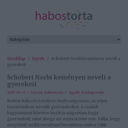
Kezdőlap
/
Egyéb
/
Schobert Norbi keményen neveli a
gyerekeit
Schobert Norbi keményen neveli a
gyerekeit
2017-05-13 / Szerző:
Habostorta
/
Egyéb
,
Párkapcsolat
Rubint Réka és Schobert Norbi szigorúan, de teljes
harmóniában nevelik gyermekeiket. A családi
hagyományt követve Norbi is szigorúan fogja
gyermekeit, mint ahogy azt anyja is tette vele. Vallja, hogy
megfelelő szülői neveléssel becsületes ember válik