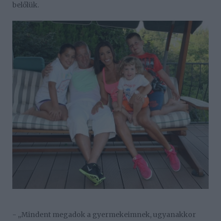
belőlük.
- „Mindent megadok a gyermekeimnek, ugyanakkor