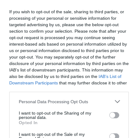
If you wish to opt-out of the sale, sharing to third parties, or
processing of your personal or sensitive information for
targeted advertising by us, please use the below opt-out
section to confirm your selection. Please note that after your
opt-out request is processed you may continue seeing
interest-based ads based on personal information utilized by
us or personal information disclosed to third parties prior to
your opt-out. You may separately opt-out of the further
- Szerintem a szülőknek nagy a felelősségük, mert észre
disclosure of your personal information by third parties on the
kell venniük, mit csinál a csemetéjük, kikkel lóg. Féltő
IAB’s list of downstream participants. This information may
szülőként nem hunyhatok szemet afelett, hogy a lányom
also be disclosed by us to third parties on the
IAB’s List of
korosztályában kőkeményen jelen van a drog, a szex, az
Downstream Participants
that may further disclose it to other
alkohol. Örülök, hogy otthon le tudunk néha ülni, és
third parties.
négyszemközt beszélgetünk ezekről a fontos témákról -
Please note that this website/app uses one or more Google
mondta Norbi a Hot! magazinnak.
Personal Data Processing Opt Outs
services and may gather and store information including but
not limited to your visit or usage behaviour. You may click to
I want to opt-out of the Sharing of my
Norbi nem tart attól, hogy tinédzser gyermekeit a
personal data.
grant or deny consent to Google and its third-party tags to
jövőben nehéz lesz kezelni, mivel tisztességre és
Opted In
use your data for below specified purposes in below Google
becsületességre neveli őket. Azt is megígérte, hogy
consent section.
felnőttkorukban is számíthatnak rá. Szerinte a szülői
I want to opt-out of the Sale of my