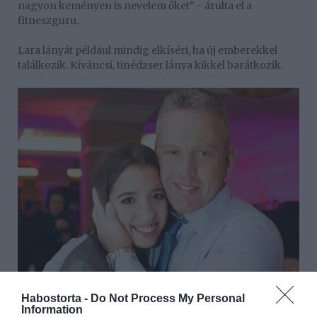
nagyon keményen is nevelem őket” - árulta el a
fitneszguru.
Lara lányát például mindig elkíséri, ha új emberekkel
találkozik. Kíváncsi, tinédzser lánya kikkel barátkozik.
Habostorta -
Do Not Process My Personal
Information