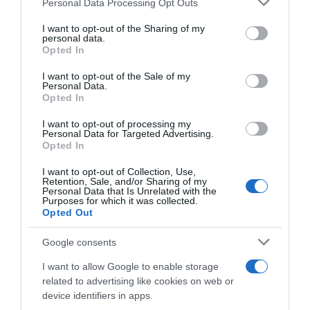
Personal Data Processing Opt Outs
services and may gather and store information including but
Címkék:
szakítás
,
szingliség
,
társ
,
Sánta Laci
not limited to your visit or usage behaviour. You may click to
I want to opt-out of the Sharing of my
personal data.
grant or deny consent to Google and its third-party tags to
Korábbi bejegyzések
Következő bejegyzés
Opted In
use your data for below specified purposes in below Google
consent section.
I want to opt-out of the Sale of my
Personal Data.
HASONLÓ BEJEGYZÉSEK
Opted In
I want to opt-out of processing my
Personal Data for Targeted Advertising.
Opted In
I want to opt-out of Collection, Use,
Retention, Sale, and/or Sharing of my
Personal Data that Is Unrelated with the
Purposes for which it was collected.
Opted Out
Google consents
I want to allow Google to enable storage
related to advertising like cookies on web or
device identifiers in apps.
2026-08-09.