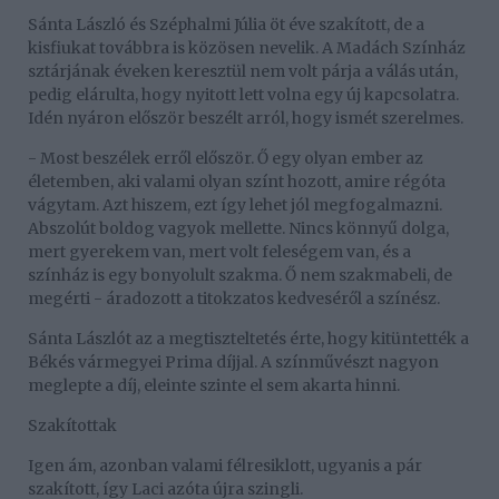
Sánta László és Széphalmi Júlia öt éve szakított, de a
kisfiukat továbbra is közösen nevelik. A Madách Színház
sztárjának éveken keresztül nem volt párja a válás után,
pedig elárulta, hogy nyitott lett volna egy új kapcsolatra.
Idén nyáron először beszélt arról, hogy ismét szerelmes.
- Most beszélek erről először. Ő egy olyan ember az
életemben, aki valami olyan színt hozott, amire régóta
vágytam. Azt hiszem, ezt így lehet jól megfogalmazni.
Abszolút boldog vagyok mellette. Nincs könnyű dolga,
mert gyerekem van, mert volt feleségem van, és a
színház is egy bonyolult szakma. Ő nem szakmabeli, de
megérti - áradozott a titokzatos kedveséről a színész.
Sánta Lászlót az a megtiszteltetés érte, hogy kitüntették a
Békés vármegyei Prima díjjal. A színművészt nagyon
meglepte a díj, eleinte szinte el sem akarta hinni.
Szakítottak
Igen ám, azonban valami félresiklott, ugyanis a pár
szakított, így Laci azóta újra szingli.