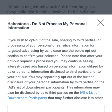
- Mindent megtettünk annak érdekében, hogy ez a
dolog működjön kettőnk között, de be kell vallanom,
hogy már nem vagyunk együtt. Hét évig voltam házas
Széphalmi Júliával, van egy közös gyermekünk, Lacika.
Habostorta -
Do Not Process My Personal
Sajnos a házasságunknak öt évvel ezelőtt vége szakadt,
Information
Julinak máshol volt dolga és mennie kellett máshová. De
hát nincsenek véletlenek, az élet a legnagyobb rendező,
If you wish to opt-out of the sale, sharing to third parties, or
sokkal jobban tudja, hogy mire van szükségünk, annak a
processing of your personal or sensitive information for
házasságnak vége kellett, hogy legyen. Abszolút jó
targeted advertising by us, please use the below opt-out
viszonyban vagyunk, közösen neveljük Lacikát heti
section to confirm your selection. Please note that after your
váltásban, jól megvagyunk, de már nem vagyunk
opt-out request is processed you may continue seeing
házasok. A válásom életem egyik legnagyobb kudarca!
interest-based ads based on personal information utilized by
Nem leszek álszent, a válásunk óta találkozgattam
us or personal information disclosed to third parties prior to
néhány lánnyal, de valahogy nem tudtam odaadni
your opt-out. You may separately opt-out of the further
magam igazán! Erről egyik lány sem tehetett, nem az ő
disclosure of your personal information by third parties on the
hibájuk, hogy én nem tudom úgy átadni magam a
IAB’s list of downstream participants. This information may
kapcsolatokban! - részletezte szomorúan Laci.
also be disclosed by us to third parties on the
IAB’s List of
Downstream Participants
that may further disclose it to other
third parties.
Megosztás:
Facebook
Twitter
Pinterest
Please note that this website/app uses one or more Google