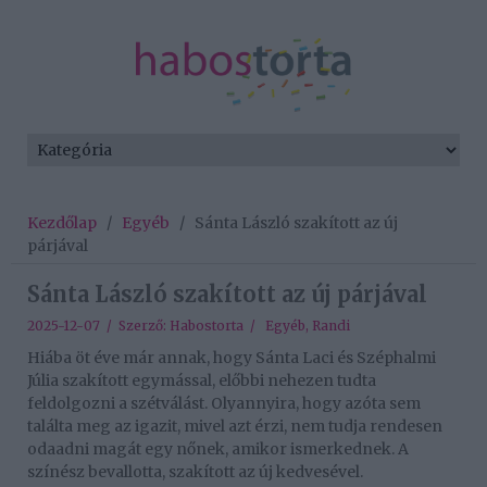
Kezdőlap
/
Egyéb
/
Sánta László szakított az új
párjával
Sánta László szakított az új párjával
2025-12-07 / Szerző:
Habostorta
/
Egyéb
,
Randi
Hiába öt éve már annak, hogy Sánta Laci és Széphalmi
Júlia szakított egymással, előbbi nehezen tudta
feldolgozni a szétválást. Olyannyira, hogy azóta sem
találta meg az igazit, mivel azt érzi, nem tudja rendesen
odaadni magát egy nőnek, amikor ismerkednek. A
színész bevallotta, szakított az új kedvesével.