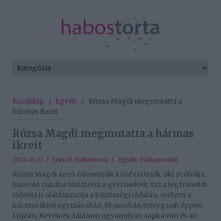
Kezdőlap
/
Egyéb
/
Rúzsa Magdi megmutatta a
hármas ikreit
Rúzsa Magdi megmutatta a hármas
ikreit
2024-11-21 / Szerző:
Habostorta
/
Egyéb
,
Párkapcsolat
Rúzsa Magdi azon édesanyák közé tartozik, aki próbálja
hasonló ruhába öltöztetni a gyermekeit. Ezt a legfrissebb
videója is alátámasztja a közösségi oldalán, melyen a
hármas ikrei egymás után, libasorban totyognak éppen.
Lujzán, Kevén és Zalánon ugyanolyan sapka van és az