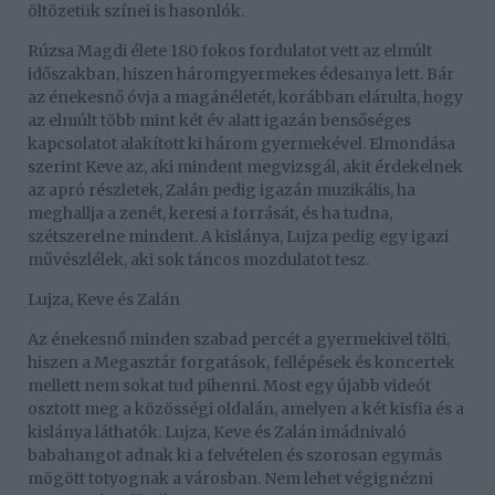
öltözetük színei is hasonlók.
Rúzsa Magdi élete 180 fokos fordulatot vett az elmúlt
időszakban, hiszen háromgyermekes édesanya lett. Bár
az énekesnő óvja a magánéletét, korábban elárulta, hogy
az elmúlt több mint két év alatt igazán bensőséges
kapcsolatot alakított ki három gyermekével. Elmondása
szerint Keve az, aki mindent megvizsgál, akit érdekelnek
az apró részletek, Zalán pedig igazán muzikális, ha
meghallja a zenét, keresi a forrását, és ha tudna,
szétszerelne mindent. A kislánya, Lujza pedig egy igazi
művészlélek, aki sok táncos mozdulatot tesz.
Lujza, Keve és Zalán
Az énekesnő minden szabad percét a gyermekivel tölti,
hiszen a Megasztár forgatások, fellépések és koncertek
mellett nem sokat tud pihenni. Most egy újabb videót
osztott meg a közösségi oldalán, amelyen a két kisfia és a
kislánya láthatók. Lujza, Keve és Zalán imádnivaló
babahangot adnak ki a felvételen és szorosan egymás
mögött totyognak a városban. Nem lehet végignézni