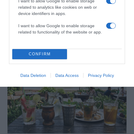
I want to allow Google to enable storage
related to analytics like cookies on web or
device identifiers in apps.
I want to allow Google to enable storage
related to functionality of the website or app.
2026-08-06.
3 ok, amiért egy idősebb nő fiatalabb férfit választ
CONFIRM
Data Deletion
Data Access
Privacy Policy