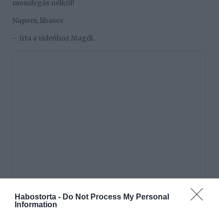
mosolygás nélkül!
Napom, libasor
– írta a videóhoz Magdi.
Habostorta -
Do Not Process My Personal
Information