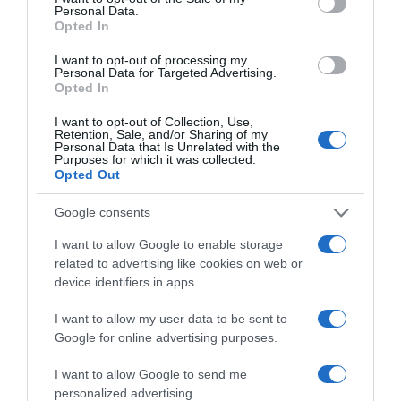
Personal Data.
Opted In
I want to opt-out of processing my
Personal Data for Targeted Advertising.
Opted In
Forrás: Blikk
I want to opt-out of Collection, Use,
Retention, Sale, and/or Sharing of my
Personal Data that Is Unrelated with the
Megosztás:
Facebook
Twitter
Pinterest
Purposes for which it was collected.
Opted Out
Címkék:
szerelem
,
párkapcsolat
,
babavárás
,
April
Google consents
Love Geary
,
Robin Thicke
I want to allow Google to enable storage
Korábbi bejegyzések
Következő bejegyzés
related to advertising like cookies on web or
device identifiers in apps.
I want to allow my user data to be sent to
HASONLÓ BEJEGYZÉSEK
Google for online advertising purposes.
I want to allow Google to send me
personalized advertising.