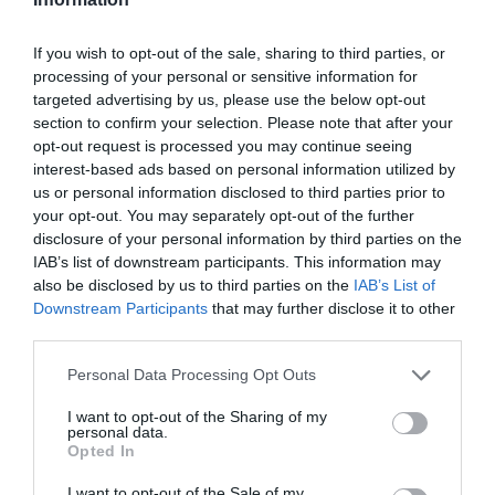
A modell már a pocakját is megmutatta követőinek.
Közösségi oldalára ugyanis feltöltött egy bikinis képet,
If you wish to opt-out of the sale, sharing to third parties, or
amin már látszik, ahogy gömbölyödik a hasa.
processing of your personal or sensitive information for
targeted advertising by us, please use the below opt-out
section to confirm your selection. Please note that after your
opt-out request is processed you may continue seeing
interest-based ads based on personal information utilized by
us or personal information disclosed to third parties prior to
your opt-out. You may separately opt-out of the further
disclosure of your personal information by third parties on the
IAB’s list of downstream participants. This information may
also be disclosed by us to third parties on the
IAB’s List of
Downstream Participants
that may further disclose it to other
third parties.
Please note that this website/app uses one or more Google
Personal Data Processing Opt Outs
services and may gather and store information including but
not limited to your visit or usage behaviour. You may click to
I want to opt-out of the Sharing of my
personal data.
grant or deny consent to Google and its third-party tags to
Opted In
use your data for below specified purposes in below Google
consent section.
I want to opt-out of the Sale of my