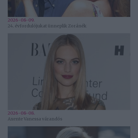
2026-08-09.
24. évfordulójukat ünneplik Zoránék
2026-08-08.
Axente Vanessa várandós