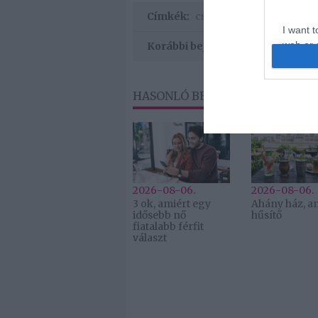
Címkék:
család
,
Robbie Williams
,
I want t
web or d
Korábbi bejegyzések
I want t
or app.
HASONLÓ BEJEGYZÉSEK
2026-08-06.
2026-08-06.
3 ok, amiért egy
Ahány ház, a
idősebb nő
hűsítő
fiatalabb férfit
választ