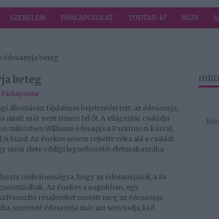
SZERELEM
PÁRKAPCSOLAT
TUDTAD-E?
RÚZS
A
s édesanyja beteg
ja beteg
HIRD
,
Párkapcsolat
i állomásán fájdalmas bejelentést tett: az édesanyja,
 miatt már nem ismeri fel őt. A világsztár családja
zen miközben Williams édesapja a Parkinson
k
ó
rral,
‑
 is k
ü
zd. Az
é
nekes sosem rejtette v
é
ka al
á
a csal
á
di
ogy most
é
lete eddigi legnehezebb
é
letszakasz
á
ba
ozta nyilvánosságra, hogy az édesanyjánál, a 84
gnosztizáltak. Az énekes a napokban, egy
zívszorító részleteket osztott meg az édesanyja
a, szeretett édesanyja már azt sem tudja, ki ő.