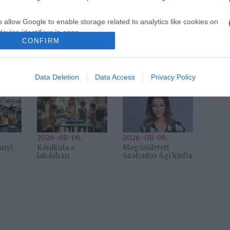
édesanya
,
támasz
,
demencia
,
híresség
o allow Google to enable storage related to analytics like cookies on
evice identifiers in apps.
Következő bejegyzés
CONFIRM
o allow Google to enable storage related to functionality of the website
Data Deletion
Data Access
Privacy Policy
2026-08-06.
2026-08-06.
nnyi
Kánikula a
Megszületett
lakásban
Szabados Ági kisfia