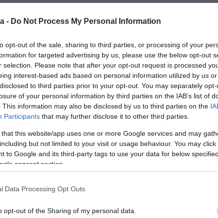
ár nem tudja, hogy ki vagyok. Már nem tudja, hol
a -
Do Not Process My Personal Information
to opt-out of the sale, sharing to third parties, or processing of your per
lent meg a Netflixen egy négyrészes mini
formation for targeted advertising by us, please use the below opt-out s
etlen őszinteséggel vallott drogfüggőségéről. 2024
r selection. Please note that after your opt-out request is processed y
letéről szóló nagyjátékfilmje is, amelyben végig
eing interest-based ads based on personal information utilized by us or
esének az életútját egészen kisgyerekkorától kezdve.
disclosed to third parties prior to your opt-out. You may separately opt-
s film került a nagyközönség elé, amelyben egy-egy
losure of your personal information by third parties on the IAB’s list of
ter Man: Robbie Williams azonban egy különös csavart
. This information may also be disclosed by us to third parties on the
IA
plő karakter egy csimpánz formájában jelenik meg.
Participants
that may further disclose it to other third parties.
en fájdalmas, mert nagymamája is hasonló
 that this website/app uses one or more Google services and may gath
zért mindig sejtette, hogy eljön a pillanat, amikor
including but not limited to your visit or usage behaviour. You may click 
 erre senki sem tud felkészülni. Főleg úgy, hogy
 to Google and its third-party tags to use your data for below specifi
ségekkel is meg kell küzdenie a családnak. Az énekes
ogle consent section.
al, Parkinson
k
ó
rral
é
s r
á
kkal
–
is harcol, m
í
g a 81
‑
 Parkinson
k
ó
rral k
ü
zd,
é
s ma m
á
r k
é
ptelen elhagyni
‑
l Data Processing Opt Outs
ja elhagyni a házat. Minden este velem énekelt a
o opt-out of the Sharing of my personal data.