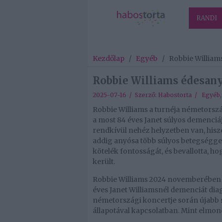
RANDI
Kezdőlap
/
Egyéb
/
Robbie William
Robbie Williams édesany
2025-07-16 / Szerző:
Habostorta
/
Egyéb
Robbie Williams a turnéja németország
a most 84 éves Janet súlyos demenciája
rendkívül nehéz helyzetben van, his
addig any
ó
sa t
ö
bb s
ú
lyos betegs
é
ggel
k
ö
tel
é
k fontoss
á
g
á
t,
é
s bevallotta, h
ker
ü
lt.
Robbie Williams 2024 novemberében h
éves Janet Williamsnél demenciát dia
németországi koncertje során újabb s
állapotával kapcsolatban. Mint elmondt