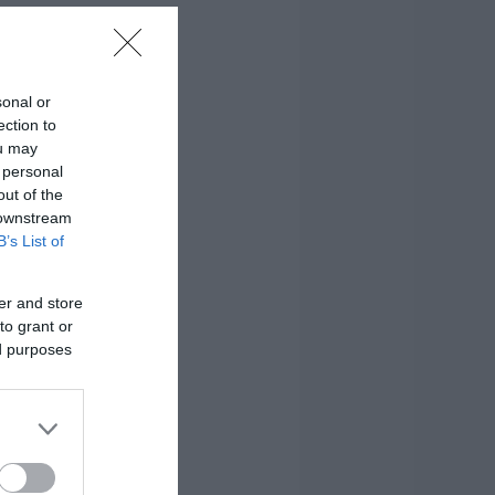
sonal or
ection to
ou may
 personal
out of the
 downstream
B’s List of
er and store
to grant or
ed purposes