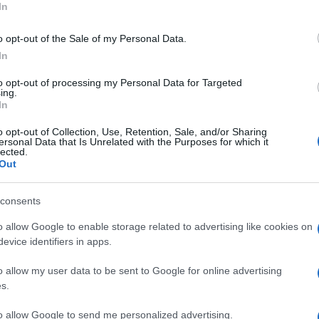
lbűvölő volt, majd a színpad mögé sétált egy pohár
In
el a házat
o opt-out of the Sale of my Personal Data.
előtt félelemmel és pánikkal küzdött édesapja
In
to opt-out of processing my Personal Data for Targeted
ing.
In
y még nem áll készen erre az érzelmi teherre, és úgy
. Az elmúlt év vége felé úgy nyilatkozott a Mirrornak,
o opt-out of Collection, Use, Retention, Sale, and/or Sharing
 ezzel a hihetetlenül bonyolult helyzettel".
ersonal Data that Is Unrelated with the Purposes for which it
lected.
Out
t vagyok, és nem úgy kezelem a helyzetet, ahogy
ináljam, ez egy hihetetlenül bonyolult dolog. De
e. Tudod, ha mondanék valamit, lehet, hogy
consents
sre kellene válaszolnom. Fogalmazzunk úgy:
unk nehézségeivel, és én próbálom kezelni az
o allow Google to enable storage related to advertising like cookies on
s, aki számára felesége, Ayda Field és négy
evice identifiers in apps.
te és Beau jelentik a legnagyobb támaszt.
o allow my user data to be sent to Google for online advertising
s.
Pinterest
to allow Google to send me personalized advertising.