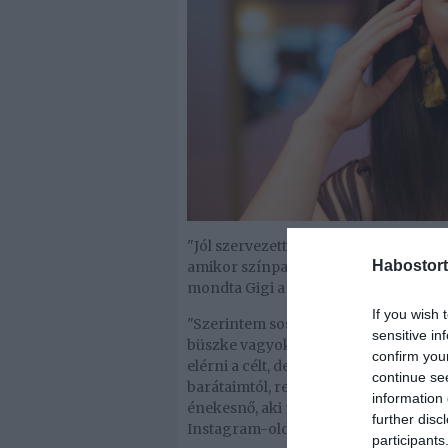
"Jól szervezett az életem és emiatt 
Habostort
amikor színpadon kell lennem, akkor 
mondta Gigi a Blikknek, majd elárulta 
If you wish 
"Szerintem sosem lehet igazán eléged
sensitive in
büszke vagyok arra, hogy saját akara
confirm you
elérni a célt, de megérte, mert nagyo
continue se
barátaimtól, rengeteg rajongótól, a
information 
énekesnő, aki most rajongói nagy öröm
further disc
Instagram-oldalára.
participants