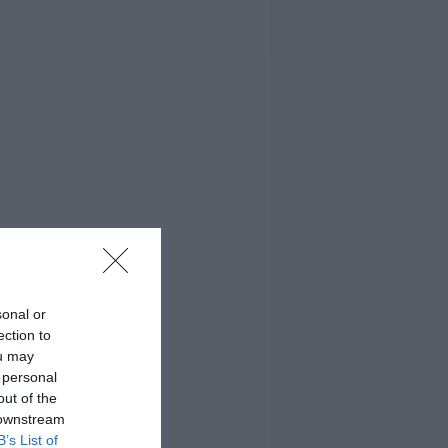
sonal or
ection to
ou may
 personal
out of the
 downstream
B’s List of