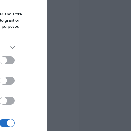
er and store
to grant or
ed purposes