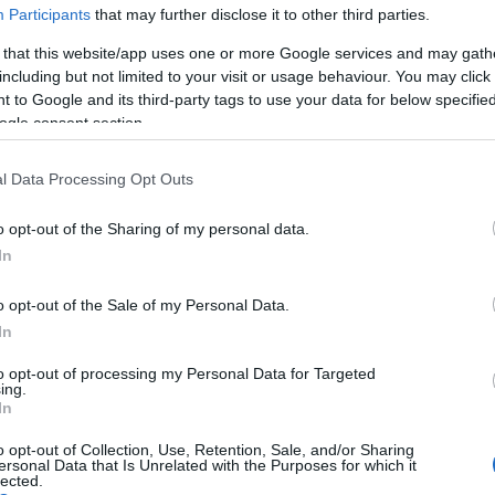
Participants
that may further disclose it to other third parties.
ózolnak a fotón és láthatóan nagyon nagy az összhang
 that this website/app uses one or more Google services and may gath
including but not limited to your visit or usage behaviour. You may click 
az énekesnő, aki kislánya arcát ezúttal is kitakarta a
 to Google and its third-party tags to use your data for below specifi
ogle consent section.
l Data Processing Opt Outs
o opt-out of the Sharing of my personal data.
In
o opt-out of the Sale of my Personal Data.
In
to opt-out of processing my Personal Data for Targeted
ing.
In
o opt-out of Collection, Use, Retention, Sale, and/or Sharing
ersonal Data that Is Unrelated with the Purposes for which it
lected.