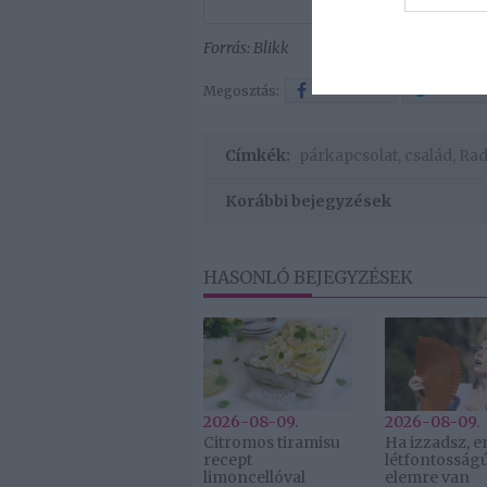
Forrás: Blikk
Megosztás:
Facebook
Twitter
Címkék:
párkapcsolat
,
család
,
Rad
Korábbi bejegyzések
HASONLÓ BEJEGYZÉSEK
2026-08-09.
2026-08-09.
Citromos tiramisu
Ha izzadsz, er
recept
létfontosság
limoncellóval
elemre van