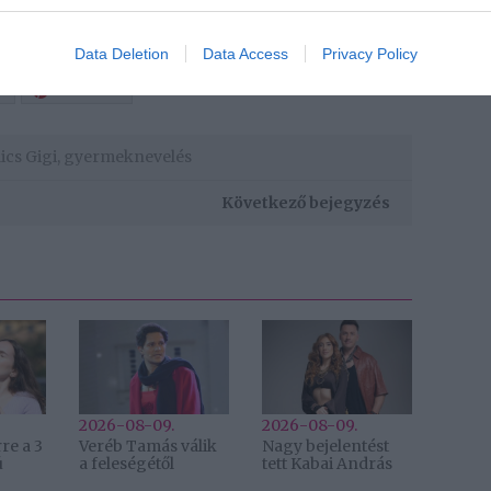
Data Deletion
Data Access
Privacy Policy
Pinterest
ics Gigi
,
gyermeknevelés
Következő bejegyzés
2026-08-09.
2026-08-09.
re a 3
Veréb Tamás válik
Nagy bejelentést
ú
a feleségétől
tett Kabai András