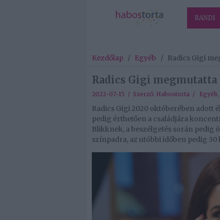
RANDI
Kezdőlap
/
Egyéb
/
Radics Gigi meg
Radics Gigi megmutatta r
2022-07-15 / Szerző:
Habostorta
/
Egyéb
Radics Gigi 2020 októberében adott éle
pedig érthetően a családjára koncent
Blikknek, a beszélgetés során pedig ö
színpadra, az utóbbi időben pedig 30 