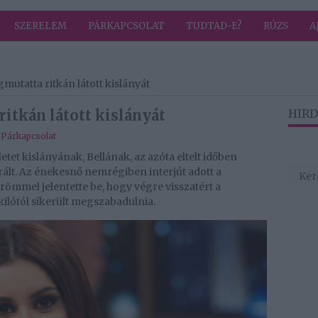
SZERELEM
PÁRKAPCSOLAT
TUDTAD-E?
RÚZS
A
mutatta ritkán látott kislányát
itkán látott kislányát
HIRD
,
Párkapcsolat
tet kislányának, Bellának, az azóta eltelt időben
rált. Az énekesnő nemrégiben interjút adott a
römmel jelentette be, hogy végre visszatért a
kilótól sikerült megszabadulnia.