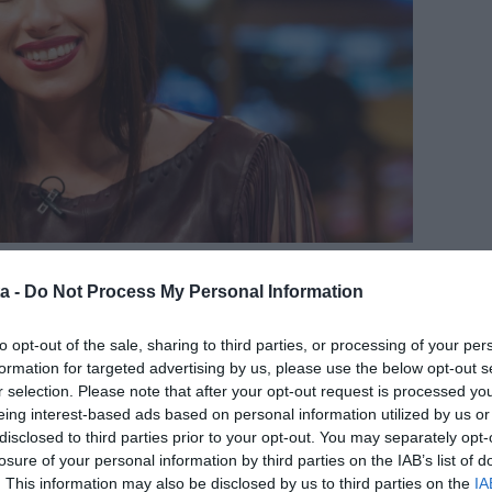
nagy köszönet jár édesanyámnak, a páromnak, mert
a -
Do Not Process My Personal Information
ők vannak Bellával és így én is nyugodt vagyok" -
fogyásának titkát is.
to opt-out of the sale, sharing to third parties, or processing of your per
ett magával egy olyan ember, aki maximalista, de
formation for targeted advertising by us, please use the below opt-out s
tomból sikerült lefogynom 30 kilót. Nem volt könnyű
r selection. Please note that after your opt-out request is processed y
n sok visszajelzést kapok a páromtól, a családomtól,
eing interest-based ads based on personal information utilized by us or
mitől sokkal jobban érzem magam"
- vallotta be az
disclosed to third parties prior to your opt-out. You may separately opt-
ére egy kislányával közös fotót töltött fel az
losure of your personal information by third parties on the IAB’s list of
. This information may also be disclosed by us to third parties on the
IA