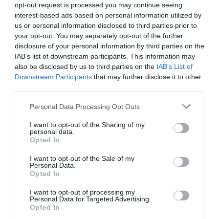
unszimpátia
opt-out request is processed you may continue seeing
interest-based ads based on personal information utilized by
Korábbi bejegyzések
Következő bejegyzés
us or personal information disclosed to third parties prior to
your opt-out. You may separately opt-out of the further
disclosure of your personal information by third parties on the
IAB’s list of downstream participants. This information may
HASONLÓ BEJEGYZÉSEK
also be disclosed by us to third parties on the
IAB’s List of
Downstream Participants
that may further disclose it to other
third parties.
Please note that this website/app uses one or more Google
Personal Data Processing Opt Outs
services and may gather and store information including but
not limited to your visit or usage behaviour. You may click to
I want to opt-out of the Sharing of my
personal data.
grant or deny consent to Google and its third-party tags to
Opted In
use your data for below specified purposes in below Google
consent section.
I want to opt-out of the Sale of my
Personal Data.
Opted In
I want to opt-out of processing my
Personal Data for Targeted Advertising.
2026-08-06.
Opted In
3 ok, amiért egy idősebb nő fiatalabb férfit választ