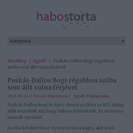
Kezdőlap
/
Egyéb
/
Puskás-Dallos Bogi régebben
szóba sem állt volna férjével
Puskás-Dallos Bogi régebben szóba
sem állt volna férjével
2023-06-24 / Szerző:
Habostorta
/
Egyéb
,
Párkapcsolat
Puskás-Dallos Bogi és Rácz-Gyuricza Dóra az RTL stábja
előtt tesztelték azt, hogy milyen jó barátnők, és mennyire
ismerik egymást.
Az első kérdést Rácz-Gyuricza Dóra kapta, akit arról