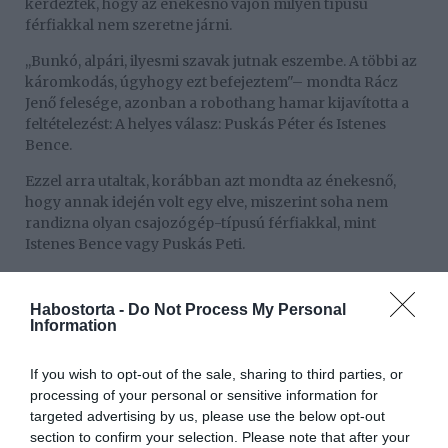
kérdeztek, hogy az énekesnő vajon milyen típusú
férfiakkal nem szeretne járni.
,,Bunkó, alpári, ilyesmi szavak jutnak eszembe. A többi az
káromkodás, úgyhogy ezt befejeztem"– mondta Rácz
Jenő felesége, azonban a robothang hamar kijavította a
feltételezést: A helyes válasz: Puskás Péter és Istenes
Bence.
Ezzel arra utaltak, korábban azt mondta az énekesnő,
hogy annak idején volt egy elve, miszerint soha nem
randizna olyan csajozógép-típusú férfiakkal, mint
Istenes Bence vagy Puskás Peti.
Azonban a sors fintora, hogy nem csak randizott ilyen
típusú férfiakkal, hanem mára már Puskás-Dallos Petivel
Habostorta -
Do Not Process My Personal
házasok, és első közös gyermeküket is várják.
Information
If you wish to opt-out of the sale, sharing to third parties, or
Megosztás:
Facebook
Twitter
Pinterest
processing of your personal or sensitive information for
targeted advertising by us, please use the below opt-out
Címkék:
csajozás
,
múlt
,
Puskás Peti
,
Dallos Bogi
,
section to confirm your selection. Please note that after your